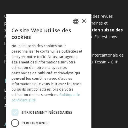
Une plateforme unique regroupant des livres et des revues
×
publiés par les éditeurs suisses de sciences humaines et
Ce site Web utilise des
sociales. Libreo.ch est la propriété de l'
Association suisse des
FRENCH
cookies
éditeurs de sciences sociales et humaines
. Elle est sans
GERMAN
but lucratif.
www.editeurssuisses.ch
Nous utilisons des cookies pour
personnaliser le contenu, les publicités et
ITALIAN
Projet réalisé avec le soutien de la Conférence intercantonale de
analyser notre trafic. Nous partageons
l’instruction publique de la Suisse romande et du Tessin – CIIP
également des informations sur votre
utilisation de notre site avec nos
partenaires de publicité et d'analyse qui
PLAN DU SITE
peuvent les combiner avec d'autres
informations que vous leur avez fournies
ou qu'ils ont collectées lors de votre
LIVRES
utilisation de leurs services.
Politique de
REVUES
confidentialité
AUTEURS
STRICTEMENT NÉCESSAIRES
A PROPOS
PERFORMANCE