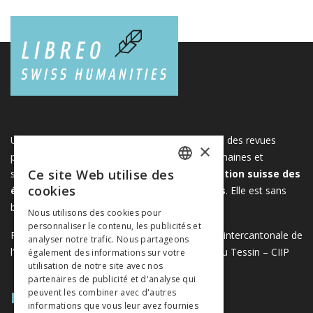
Une plateforme unique regroupant des livres et des revues
×
publiés par les éditeurs suisses de sciences humaines et
Ce site Web utilise des
sociales. Libreo.ch est la propriété de l'
Association suisse des
FRENCH
cookies
éditeurs de sciences sociales et humaines
. Elle est sans
GERMAN
but lucratif.
www.editeurssuisses.ch
Nous utilisons des cookies pour
personnaliser le contenu, les publicités et
ITALIAN
Projet réalisé avec le soutien de la Conférence intercantonale de
analyser notre trafic. Nous partageons
l’instruction publique de la Suisse romande et du Tessin – CIIP
également des informations sur votre
utilisation de notre site avec nos
partenaires de publicité et d'analyse qui
PLAN DU SITE
peuvent les combiner avec d'autres
informations que vous leur avez fournies