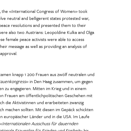
, the «International Congress of Women» took
ve neutral and belligerent states protested war,
eace resolutions and presented them to their
were also two Austrians: Leopoldine Kulka and Olga
ese female peace activists were able to access
heir message as well as providing an analysis of
isapproval.
 kamen knapp 1 200 Frauen aus zwölf neutralen und
Frauenkongress
» in Den Haag zusammen, um gegen
en zu engagieren. Mitten im Krieg und in einem
 von Frauen am öffentlichpolitischen Geschehen mit
h die Aktivistinnen und erarbeiteten zwanzig
ich machen sollten. Mit diesen im Gepäck schickten
hn europäischer Länder und in die USA. Im Laufe
 «
Internationalen Ausschuss für dauernden
ationale Frauenliga für Frieden und Freiheit
» bis