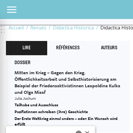
TOUS LES NUMÉROS
2022
8
LES FEMMES FONT L’HISTOIRE
MITTEN IM KRI
FRIEDENSAKTIVISTINNEN LEOPOLDINE KULKA UND OLGA MISAŘ
Accueil
Revues
Didactica Historica
Didactica Hist
LIRE
RÉFÉRENCES
AUTEURS
DOSSIER
Mitten im Krieg – Gegen den Krieg.
Öffentlichkeitsarbeit und Selbsthistorisierung am
Beispiel der Friedensaktivistinnen Leopoldine Kulka
und Olga Misař
Julia Jochum
Teilhabe und Ausschluss
Pazifistinnen schreiben (ihre) Geschichte
Der Erste Weltkrieg einmal anders – oder: Ein Wunsch wird
erfüllt
×