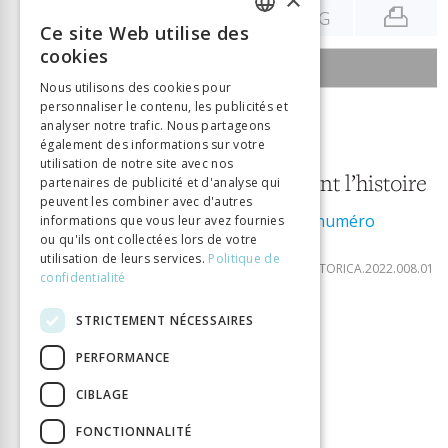
ENG
Ce site Web utilise des
FRENCH
cookies
SOMMAIRE DU NUMÉRO
GERMAN
Nous utilisons des cookies pour
personnaliser le contenu, les publicités et
ITALIAN
1 mai 2022
analyser notre trafic. Nous partageons
également des informations sur votre
8
utilisation de notre site avec nos
Les femmes font l’histoire
partenaires de publicité et d'analyse qui
peuvent les combiner avec d'autres
Télécharger le numéro
informations que vous leur avez fournies
ISSN:
2297-7465
ou qu'ils ont collectées lors de votre
DOI:
utilisation de leurs services.
Politique de
10.33055/DIDACTICAHISTORICA.2022.008.01
confidentialité
STRICTEMENT NÉCESSAIRES
EDITORIAL
Éditorial / Editorial / Editoriale
PERFORMANCE
CIBLAGE
DOSSIER
FONCTIONNALITÉ