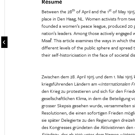
Résumé
th
st
Between the 28
of April and the 1
of May 1915
place in Den Haag, NL. Women activists from twel
founded a women’s peace league, produced 20 p
nation’s leaders. Among those actively engaged 
Misař. This article examines the ways in which th
different levels of the public sphere and spread t
their self-historicisation in the face of societal d
Zwischen dem 28. April 1915 und dem 1. Mai 1915
kriegsführenden Ländern am «
Internationalen 
den Krieg zu protestieren und sich für den Fried
gesellschaftlichen Klima, in dem die Beteiligung
grosser Skepsis gesehen wurde, versammelten sic
Resolutionen, die einen sofortigen Frieden mögl
sie später Delegierte zu den Regierungen dreize
des Kongresses gründeten die Aktivistinnen den
Frieden
», der ab 1919 unter dem Namen «
Intern