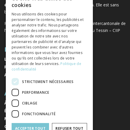
FRENCH
cookies
éditeurs de sciences sociales et humaines
. Elle est sans
GERMAN
but lucratif.
www.editeurssuisses.ch
Nous utilisons des cookies pour
personnaliser le contenu, les publicités et
ITALIAN
Projet réalisé avec le soutien de la Conférence intercantonale de
analyser notre trafic. Nous partageons
l’instruction publique de la Suisse romande et du Tessin – CIIP
également des informations sur votre
utilisation de notre site avec nos
partenaires de publicité et d'analyse qui
PLAN DU SITE
peuvent les combiner avec d'autres
informations que vous leur avez fournies
ou qu'ils ont collectées lors de votre
LIVRES
utilisation de leurs services.
Politique de
REVUES
confidentialité
AUTEURS
STRICTEMENT NÉCESSAIRES
A PROPOS
PERFORMANCE
À PROPOS DE NOUS
CIBLAGE
ÉDITEURS
FONCTIONNALITÉ
MENTIONS LÉGALES
CONDITIONS GÉNÉRALES DE VENTE
ACCEPTER TOUT
REFUSER TOUT