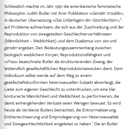
Schliesslich machte im Jahr 1991 die amerikanische feministische
Philosophin Judith Butler mit ihrer Publikation «
Gender trouble
»,
6
in deutscher Übersetzung «
Das Unbehagen der Geschlechter
»,
auf Probleme aufmerksam, die sich aus der Zuschreibung und der
Reproduktion von zweigeteilten Geschlechterverhältnissen
(Männlichkeit – Weiblichkeit) und dem Dualismus von
sex
und
gender
ergeben. Den Bedeutungszusammenhang zwischen
biologisch weiblichem Körper, Reproduktionsfähigkeit und
«
Frau
» bezeichnete Butler als strukturierenden Zwang, der
letztendlich gesellschaftlichen Reproduktionszwecken dient. Dem
Individuum selbst werde auf dem Weg zu einem
gesellschaftskonformen heterosexuellen Subjekt abverlangt, die
Liebe zum eigenen Geschlecht zu unterdrücken, um eine klar
konturierte Männlichkeit und Weiblichkeit zu performieren; die
damit einhergehenden Verluste seien Wenigen bewusst. Es wird
heute als Verdienst Butlers betrachtet, die Entnormalisierung,
Enthierarchisierung und Entprivilegierung von Heterosexualität
7
und Zweigeschlechtlichkeit eingeleitet zu haben.
Die an Butler