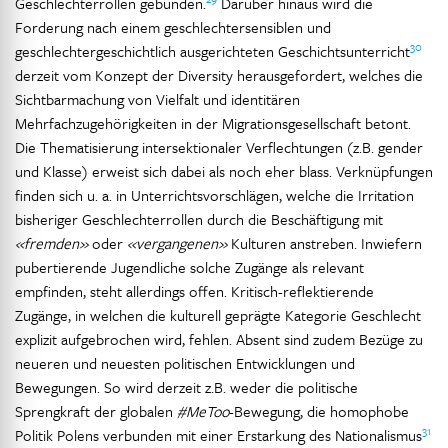
Geschlechterrollen gebunden.
Darüber hinaus wird die
Forderung nach einem geschlechtersensiblen und
30
geschlechtergeschichtlich ausgerichteten Geschichtsunterricht
derzeit vom Konzept der Diversity herausgefordert, welches die
Sichtbarmachung von Vielfalt und identitären
Mehrfachzugehörigkeiten in der Migrationsgesellschaft betont.
Die Thematisierung intersektionaler Verflechtungen (z.B. gender
und Klasse) erweist sich dabei als noch eher blass. Verknüpfungen
finden sich u. a. in Unterrichtsvorschlägen, welche die Irritation
bisheriger Geschlechterrollen durch die Beschäftigung mit
«fremden»
oder
«vergangenen»
Kulturen anstreben. Inwiefern
pubertierende Jugendliche solche Zugänge als relevant
empfinden, steht allerdings offen. Kritisch-reflektierende
Zugänge, in welchen die kulturell geprägte Kategorie Geschlecht
explizit aufgebrochen wird, fehlen. Absent sind zudem Bezüge zu
neueren und neuesten politischen Entwicklungen und
Bewegungen. So wird derzeit z.B. weder die politische
Sprengkraft der globalen
#MeToo
-Bewegung, die homophobe
31
Politik Polens verbunden mit einer Erstarkung des Nationalismus