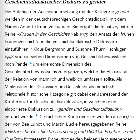
Geschichtsdidaktischer Diskurs zu
gender
Die Anfänge der Auseinandersetzung mit der Kategorie
gender
werden in der deutschsprachigen Geschichtsdidaktik mit dem
Namen Annette Kuhn verbunden. Sie ergriff die Initiative, mit der
Reihe «
Frauen in der Geschichte
» ab 1979 den Ansatz der frühen
Frauengeschichte in die geschichtsdidaktische Diskussion
12
13
einzuführen.
Klaus Bergmann und Susanne Thurn
schlugen
1998 vor, die sieben Dimensionen von Geschichtsbewusstsein
14
nach Pandel
um eine achte Dimension des
Geschlechterbewusstseins zu ergänzen, welche die Historizität
der Relation von männlich und weiblich umfassen sollte. Als
Meilenstein der Diskussion um Geschlecht als mehrfach
relationale historische Kategorie gilt dabei der Jahresband der
Konferenz für Geschichtsdidaktik 2004, in welchem eine
elaborierte Diskussion zu «
gender und Geschichtsdidaktik
»
15
geführt wurde.
Die fachlichen Kontroversen wurden ab 2007 in
der von Bea Lundt und Martin Lücke herausgegebenen Reihe
«
Historische Geschlechterforschung und Didaktik. Ergebnisse und
Quellen
» fortgesetzt. Dabei ging es den beiden Herausgebenden