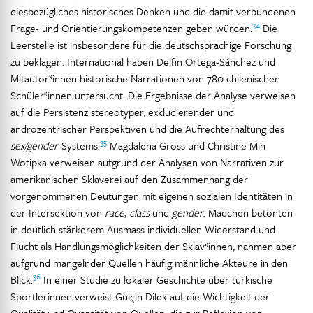
diesbezügliches historisches Denken und die damit verbundenen
34
Frage- und Orientierungskompetenzen geben würden.
Die
Leerstelle ist insbesondere für die deutschsprachige Forschung
zu beklagen. International haben Delfin Ortega-Sánchez und
Mitautor*innen historische Narrationen von 780 chilenischen
Schüler*innen untersucht. Die Ergebnisse der Analyse verweisen
auf die Persistenz stereotyper, exkludierender und
androzentrischer Perspektiven und die Aufrechterhaltung des
35
sex/gender
-Systems.
Magdalena Gross und Christine Min
Wotipka verweisen aufgrund der Analysen von Narrativen zur
amerikanischen Sklaverei auf den Zusammenhang der
vorgenommenen Deutungen mit eigenen sozialen Identitäten in
der Intersektion von
race
,
class
und
gender
. Mädchen betonten
in deutlich stärkerem Ausmass individuellen Widerstand und
Flucht als Handlungsmöglichkeiten der Sklav*innen, nahmen aber
aufgrund mangelnder Quellen häufig männliche Akteure in den
36
Blick.
In einer Studie zu lokaler Geschichte über türkische
Sportlerinnen verweist Gülçin Dilek auf die Wichtigkeit der