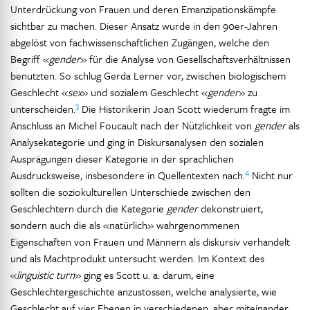
Unterdrückung von Frauen und deren Emanzipationskämpfe
sichtbar zu machen. Dieser Ansatz wurde in den 90er-Jahren
abgelöst von fachwissenschaftlichen Zugängen, welche den
Begriff «
gender
» für die Analyse von Gesellschaftsverhältnissen
benutzten. So schlug Gerda Lerner vor, zwischen biologischem
Geschlecht «
sex
» und sozialem Geschlecht «
gender
» zu
3
unterscheiden.
Die Historikerin Joan Scott wiederum fragte im
Anschluss an Michel Foucault nach der Nützlichkeit von
gender
als
Analysekategorie und ging in Diskursanalysen den sozialen
Ausprägungen dieser Kategorie in der sprachlichen
4
Ausdrucksweise, insbesondere in Quellentexten nach.
Nicht nur
sollten die soziokulturellen Unterschiede zwischen den
Geschlechtern durch die Kategorie
gender
dekonstruiert,
sondern auch die als «natürlich» wahrgenommenen
Eigenschaften von Frauen und Männern als diskursiv verhandelt
und als Machtprodukt untersucht werden. Im Kontext des
«
linguistic turn
» ging es Scott u. a. darum, eine
Geschlechtergeschichte anzustossen, welche analysierte, wie
Geschlecht auf vier Ebenen in verschiedenen, aber miteinander