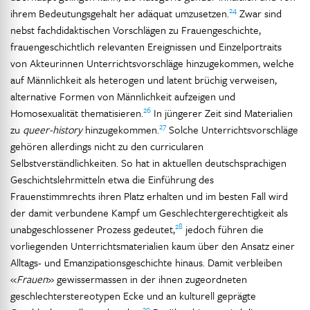
24
ihrem Bedeutungsgehalt her adäquat umzusetzen.
Zwar sind
nebst fachdidaktischen Vorschlägen zu Frauengeschichte,
frauengeschichtlich relevanten Ereignissen und Einzelportraits
von Akteurinnen Unterrichtsvorschläge hinzugekommen, welche
auf Männlichkeit als heterogen und latent brüchig verweisen,
alternative Formen von Männlichkeit aufzeigen und
26
Homosexualität thematisieren.
In jüngerer Zeit sind Materialien
27
zu
queer-history
hinzugekommen.
Solche Unterrichtsvorschläge
gehören allerdings nicht zu den curricularen
Selbstverständlichkeiten. So hat in aktuellen deutschsprachigen
Geschichtslehrmitteln etwa die Einführung des
Frauenstimmrechts ihren Platz erhalten und im besten Fall wird
der damit verbundene Kampf um Geschlechtergerechtigkeit als
28
unabgeschlossener Prozess gedeutet,
jedoch führen die
vorliegenden Unterrichtsmaterialien kaum über den Ansatz einer
Alltags- und Emanzipationsgeschichte hinaus. Damit verbleiben
«
Frauen
» gewissermassen in der ihnen zugeordneten
geschlechterstereotypen Ecke und an kulturell geprägte
29