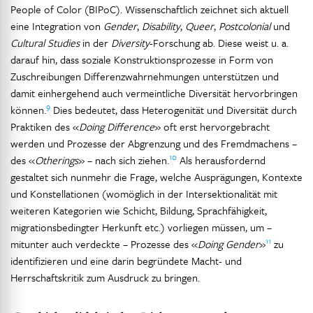
People of Color (BIPoC). Wissenschaftlich zeichnet sich aktuell
eine Integration von
Gender
,
Disability
,
Queer
,
Postcolonial
und
Cultural Studies
in der
Diversity
-Forschung ab. Diese weist u. a.
darauf hin, dass soziale Konstruktionsprozesse in Form von
Zuschreibungen Differenzwahrnehmungen unterstützen und
damit einhergehend auch vermeintliche Diversität hervorbringen
9
können.
Dies bedeutet, dass Heterogenität und Diversität durch
Praktiken des «
Doing Difference
» oft erst hervorgebracht
werden und Prozesse der Abgrenzung und des Fremdmachens –
10
des «
Otherings
» – nach sich ziehen.
Als herausfordernd
gestaltet sich nunmehr die Frage, welche Ausprägungen, Kontexte
und Konstellationen (womöglich in der Intersektionalität mit
weiteren Kategorien wie Schicht, Bildung, Sprachfähigkeit,
migrationsbedingter Herkunft etc.) vorliegen müssen, um –
11
mitunter auch verdeckte – Prozesse des «
Doing Gender
»
zu
identifizieren und eine darin begründete Macht- und
Herrschaftskritik zum Ausdruck zu bringen.