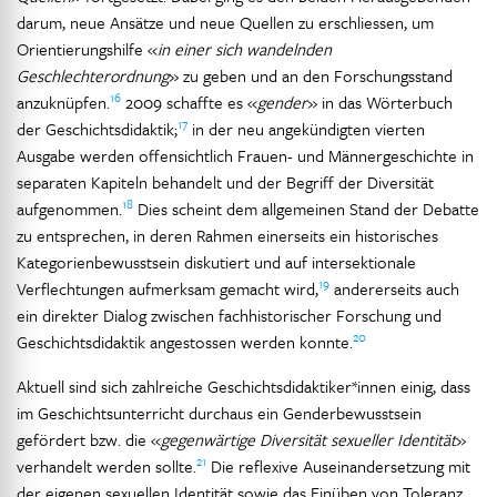
darum, neue Ansätze und neue Quellen zu erschliessen, um
Orientierungshilfe «
in einer sich wandelnden
Geschlechterordnung
» zu geben und an den Forschungsstand
16
anzuknüpfen.
2009 schaffte es «
gender
» in das Wörterbuch
17
der Geschichtsdidaktik;
in der neu angekündigten vierten
Ausgabe werden offensichtlich Frauen- und Männergeschichte in
separaten Kapiteln behandelt und der Begriff der Diversität
18
aufgenommen.
Dies scheint dem allgemeinen Stand der Debatte
zu entsprechen, in deren Rahmen einerseits ein historisches
Kategorienbewusstsein diskutiert und auf intersektionale
19
Verflechtungen aufmerksam gemacht wird,
andererseits auch
ein direkter Dialog zwischen fachhistorischer Forschung und
20
Geschichtsdidaktik angestossen werden konnte.
Aktuell sind sich zahlreiche Geschichtsdidaktiker*innen einig, dass
im Geschichtsunterricht durchaus ein Genderbewusstsein
gefördert bzw. die «
gegenwärtige Diversität sexueller Identität
»
21
verhandelt werden sollte.
Die reflexive Auseinandersetzung mit
der eigenen sexuellen Identität sowie das Einüben von Toleranz