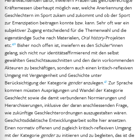
Heranwachsenden dafür, inwiefern Frauen das gleichberechtigte
Kräftemessen überhaupt möglich war, welche Anerkennung den
Geschlechtern im Sport zukam und zukommt und ob der Sport
zur Emanzipation beitragen konnte bzw. kann. Sehr oft war ein
subjektiver Zugang entscheidend für die Themenwahl und die
eigenständige Suche nach Materialien,
Oral history
-Projekten
40
etc.
Bisher noch offen ist, inwiefern es den Schüler*innen
gelang, sich nicht nur identitätsaffirmierend mit den selbst
gewählten Geschichtsausschnitten und den darin vorkommenden
Akteuren zu beschäftigen, sondern auch einen kritisch-reflexiven
Umgang mit Vergangenheit und Geschichte unter
41
Berücksichtigung der Kategorie
gender
anzulegen.
Zur Sprache
kommen müssten Ausprägungen und Wandel der Kategorie
Geschlecht sowie die damit verbundenen Normierungen und
Hierarchisierungen, inklusive der daran anschliessenden Frage,
wie zukünftige Geschlechterordnungen auszugestalten wären.
Geschichtsdidaktische Entwicklungsarbeit sollte hier ansetzen.
Einen normativ offenen und zugleich kritisch-reflexiven Umgang
mit der Kategorie
gender
zu initiieren und zu begleiten, das ist die