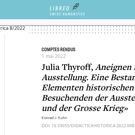
, ANEIGNEN IN EINER HISTORISCHEN AUSSTELLUNG. EINE BESTANDSAUFNAHME VON E
IZ UND DER GROSSE KRIEG»
orica 8/2022
COMPTES RENDUS
1 mai 2022
Julia Thyroff,
Aneignen i
Ausstellung. Eine Best
Elementen historischen
Besuchenden der Ausstel
und der Grosse Krieg»
Konrad J. Kuhn
DOI: 10.33055/DIDACTICAHISTORICA.2022.008.