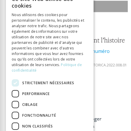
FRENCH
cookies
SOMMAIRE DU NUMÉRO
GERMAN
Nous utilisons des cookies pour
personnaliser le contenu, les publicités et
ITALIAN
1 mai 2022
analyser notre trafic. Nous partageons
également des informations sur votre
8
utilisation de notre site avec nos
Les femmes font l’histoire
partenaires de publicité et d'analyse qui
peuvent les combiner avec d'autres
Télécharger le numéro
informations que vous leur avez fournies
ISSN:
2297-7465
ou qu'ils ont collectées lors de votre
DOI:
utilisation de leurs services.
Politique de
10.33055/DIDACTICAHISTORICA.2022.008.01
confidentialité
EDITORIAL
STRICTEMENT NÉCESSAIRES
Éditorial / Editorial / Editoriale
PERFORMANCE
CIBLAGE
DOSSIER
FONCTIONNALITÉ
Au-delà du « retard » suisse. Interroger
l’histoire du suffrage féminin et de la
NON CLASSIFIÉS