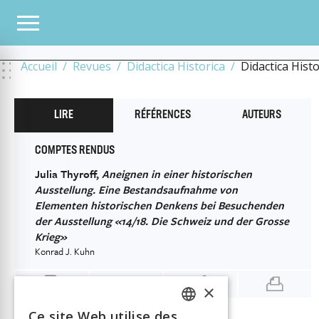
TOUS LES NUMÉROS
2022
8
LES FEMMES FONT L’HISTOIRE
JULIA THYROFF
HISTORISCHEN DENKENS BEI BESUCHENDEN DER AUSSTELLUNG «14/18. DIE SCHWE
Accueil
Revues
Didactica Historica
Didactica Hist
LIRE
RÉFÉRENCES
AUTEURS
COMPTES RENDUS
Julia Thyroff,
Aneignen in einer historischen
Ausstellung. Eine Bestandsaufnahme von
Elementen historischen Denkens bei Besuchenden
der Ausstellung «14/18. Die Schweiz und der Grosse
Krieg»
Konrad J. Kuhn
×
Ce site Web utilise des