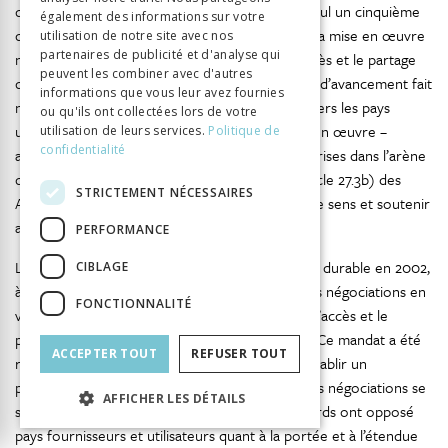
quinze ans après l’adoption de la Convention, seul un cinquième
également des informations sur votre
des parties contractantes de la CDB discute de la mise en œuvre
utilisation de notre site avec nos
partenaires de publicité et d'analyse qui
nationale ou a déjà adopté des normes sur l’accès et le partage
peuvent les combiner avec d'autres
des avantages (Buck & Hamilton, 2011). Cet état d’avancement fait
informations que vous leur avez fournies
naître l’accusation par les pays fournisseurs envers les pays
ou qu'ils ont collectées lors de votre
utilisateurs d’exploiter ces lacunes dans la mise en œuvre –
utilisation de leurs services.
Politique de
confidentialité
auxquelles vont encore s’ajouter les décisions prises dans l’arène
de la propriété intellectuelle, en particulier l’article 27.3b) des
STRICTEMENT NÉCESSAIRES
ADPIC – pour ne pas adopter des mesures en ce sens et soutenir
ainsi les pratiques de biopiraterie.
PERFORMANCE
Lors du Sommet mondial sur le développement durable en 2002,
CIBLAGE
à Johannesburg, il avait été décidé de lancer des négociations en
FONCTIONNALITÉ
vue de l’adoption d’un accord international sur l’accès et le
partage des avantages (Buck & Hamilton, 2011). Ce mandat a été
ACCEPTER TOUT
REFUSER TOUT
repris en 2004 dans le cadre de la CDB, afin d’établir un
protocole supplémentaire sur ces questions. Les négociations se
AFFICHER LES DÉTAILS
sont révélées très compliquées, et des désaccords ont opposé
pays fournisseurs et utilisateurs quant à la portée et à l’étendue