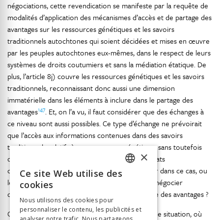
négociations, cette revendication se manifeste par la requête de
modalités d’application des mécanismes d’accès et de partage des
avantages sur les ressources génétiques et les savoirs
traditionnels autochtones qui soient décidées et mises en œuvre
par les peuples autochtones eux-mêmes, dans le respect de leurs
systèmes de droits coutumiers et sans la médiation étatique. De
plus, l’article 8j) couvre les ressources génétiques et les savoirs
traditionnels, reconnaissant donc aussi une dimension
immatérielle dans les éléments à inclure dans le partage des
147
avantages
. Et, on l’a vu, il faut considérer que des échanges à
ce niveau sont aussi possibles. Ce type d’échange ne prévoirait
que l’accès aux informations contenues dans des savoirs
traditionnels relatifs à une ressource génétique, sans toutefois
×
que celle-ci soit physiquement échangée. Les États
continueraient-ils à jouer leur rôle de médiateur dans ce cas, ou
Ce site Web utilise des
FRENCH
les peuples autochtones auraient-ils le droit de négocier
cookies
directement les conditions d’accès et de partage des avantages ?
GERMAN
Nous utilisons des cookies pour
personnaliser le contenu, les publicités et
ITALIAN
Ces tensions et ces incertitudes conduisent à une situation, où
analyser notre trafic. Nous partageons