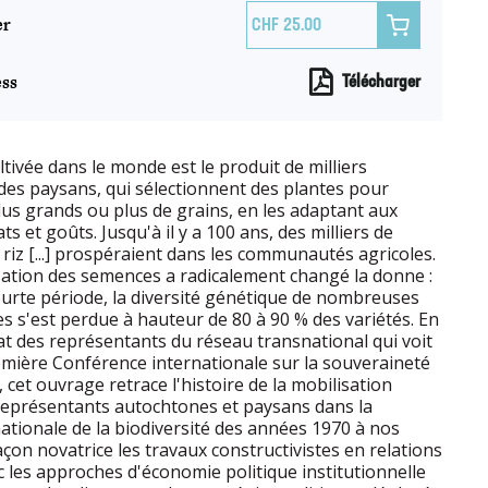
er

25.00
ss
Télécharger
ivée dans le monde est le produit de milliers
 des paysans, qui sélectionnent des plantes pour
plus grands ou plus de grains, en les adaptant aux
ats et goûts. Jusqu'à il y a 100 ans, des milliers de
 riz [...] prospéraient dans les communautés agricoles.
isation des semences a radicalement changé la donne :
ourte période, la diversité génétique de nombreuses
 s'est perdue à hauteur de 80 à 90 % des variétés. En
at des représentants du réseau transnational qui voit
première Conférence internationale sur la souveraineté
 cet ouvrage retrace l'histoire de la mobilisation
représentants autochtones et paysans dans la
tionale de la biodiversité des années 1970 à nos
açon novatrice les travaux constructivistes en relations
c les approches d'économie politique institutionnelle