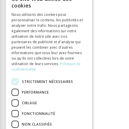
FRENCH
Éditeur
Alphil
cookies
ISBN
9782889302406
GERMAN
Nous utilisons des cookies pour
Langue
Français
personnaliser le contenu, les publicités et
ITALIAN
Nombre de pages
analyser notre trafic. Nous partageons
460
également des informations sur votre
Parution
1 mars 2019
utilisation de notre site avec nos
Type de livre
Monographie
partenaires de publicité et d'analyse qui
peuvent les combiner avec d'autres
DOI
10.33055/ALPHIL.03110
informations que vous leur avez fournies
ou qu'ils ont collectées lors de votre
utilisation de leurs services.
Politique de
confidentialité
STRICTEMENT NÉCESSAIRES
PERFORMANCE
CIBLAGE
FONCTIONNALITÉ
NON CLASSIFIÉS