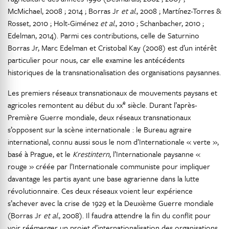
McMichael, 2008 ; 2014 ; Borras Jr
et al.
, 2008 ; Martínez-Torres &
Rosset, 2010 ; Holt-Giménez
et al.
, 2010 ; Schanbacher, 2010 ;
Edelman, 2014). Parmi ces contributions, celle de Saturnino
Borras Jr, Marc Edelman et Cristobal Kay (2008) est d’un intérêt
particulier pour nous, car elle examine les antécédents
historiques de la transnationalisation des organisations paysannes.
Les premiers réseaux transnationaux de mouvements paysans et
e
agricoles remontent au début du xx
siècle. Durant l’après-
Première Guerre mondiale, deux réseaux transnationaux
s’opposent sur la scène internationale : le Bureau agraire
international, connu aussi sous le nom d’Internationale « verte »,
basé à Prague, et le
Krestintern
, l’Internationale paysanne «
rouge » créée par l’Internationale communiste pour impliquer
davantage les partis ayant une base agrarienne dans la lutte
révolutionnaire. Ces deux réseaux voient leur expérience
s’achever avec la crise de 1929 et la Deuxième Guerre mondiale
(Borras Jr
et al.
, 2008). Il faudra attendre la fin du conflit pour
voir réémerger un projet d’internationalisation des organisations