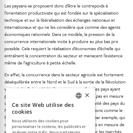
Les paysans se proposent donc d’être le contrepoids à
l’orientation productiviste qui est fondée sur la spécialisation
technique et sur la libéralisation des échanges nationaux et
internationaux et qui ne les considère que comme des agents
économiques rationnels. Dans ce modèle, la pression de la
concurrence internationale incite à produire au plus bas prix
possible. Cela requiert la réalisation d’économies d’échelle qui
entraînent la concentration du secteur et menacent l’existence
même de l’agriculture à petite échelle.
En effet, la concurrence dans le secteur agricole est fortement
déséquilibrée entre le Nord et le Sud à la sortie de la Révolution
verte. John Robert McNeill soutient que même les pays ayant
×
particulièrement profité du programme ne sont pas en mesure
de concurrencer les augmentations de productivité des pays du
Ce site Web utilise des
FRENCH
55
Nord global (McNeill, 2000 : 224–226)
. Des régions comme le
cookies
Punjab indien ou certaines régions du Mexique, par exemple, qui
GERMAN
Nous utilisons des cookies pour
ont tiré profit de la Révolution verte, ne sont pas en mesure de
personnaliser le contenu, les publicités et
ITALIAN
supporter le choc d’une mise en concurrence sur les marchés
analyser notre trafic. Nous partageons