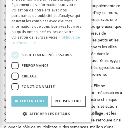
internationaux. Cela entraîne une concentration supplémentaire
également des informations sur votre
utilisation de notre site avec nos
dans ces régions du monde : de moins en moins d’agriculteurs,
partenaires de publicité et d'analyse qui
mais qui cultivent des surfaces toujours plus grandes avec une
peuvent les combiner avec d'autres
spécialisation de la production accrue. McNeill souligne aussi que
informations que vous leur avez fournies
ou qu'ils ont collectées lors de votre
la Révolution verte avait déjà engendré un processus de
utilisation de leurs services.
Politique de
concentration en élargissant les inégalités entre les petits et les
confidentialité
grands exploitants, forçant les premiers à migrer vers les villes
pour travailler comme main-d’œuvre non qualifiée dans le
STRICTEMENT NÉCESSAIRES
secondaire et le tertiaire (McNeill, 2000) (voir aussi Yapa, 1993 ;
PERFORMANCE
Yapa & Patel, 2012). Or, la libéralisation des marchés agricoles au
niveau international ne fait qu’accentuer ce phénomène.
CIBLAGE
La spécialisation ne s’arrête pas dans les champs. Elle se
FONCTIONNALITÉ
manifeste aussi dans les différentes tâches qui sont nécessaires à
la production et à la distribution agricoles : l’industrie chimique
ACCEPTER TOUT
REFUSER TOUT
s’occupe des intrants ; les obtenteurs végétaux, de la sélection
des semences ; les industries mécaniques, de l’outillage ; et les
AFFICHER LES DÉTAILS
distributeurs, de la vente au détail. L’agriculteur se retrouve ainsi
à jouer le rôle de multiplicateur des semences, maillon d’une