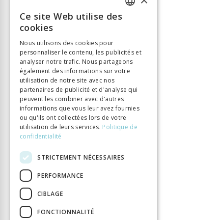
Langue
Français
Ce site Web utilise des
FRENCH
Nombre de pages
358
cookies
GERMAN
Parution
3 oct. 2019
Nous utilisons des cookies pour
Type de livre
Monographie
personnaliser le contenu, les publicités et
ITALIAN
analyser notre trafic. Nous partageons
DOI
10.33056/ANTIPODES.11711
également des informations sur votre
utilisation de notre site avec nos
partenaires de publicité et d'analyse qui
peuvent les combiner avec d'autres
informations que vous leur avez fournies
ou qu'ils ont collectées lors de votre
utilisation de leurs services.
Politique de
confidentialité
STRICTEMENT NÉCESSAIRES
PERFORMANCE
CIBLAGE
FONCTIONNALITÉ