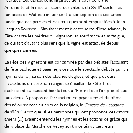
recrutés. Les danses sont inspirées de la cour de Marie-
e
Antoinette et la mise en scène des valeurs du XVIII
siècle. Les
fantaisies de Watteau influencent la conception des costumes
tandis que des paroles et des musiques sont empruntées à Jean-
Jacques Rousseau. Simultanément à cette sorte d’insouciance, la
Fête chante les mérites du vigneron, sa souffrance et sa fatigue,
ce qui fait d’autant plus sens que la vigne est attaquée depuis
quelques années.
La Fête des Vignerons est condamnée par des piétistes l’accusant
de fête bachique et païenne, alors que le spectacle débute par un
hymne de foi, au son des cloches d’églises, et que plusieurs
invocations d’inspiration religieuse émaillent la Fête. Elles
s’adressent au puissant bienfaiteur, à l’Éternel que l’on prie et aux
faux dieux. À propos de l’accusation de paganisme et du blâme
des réjouissances au nom de la religion, la
Gazette de Lausanne
75
de 1889
écrit que, si les personnes qui ont prononcé ces «mots
amers […] avaient entendu les hymnes et les actions de grâce qui
de la place du Marché de Vevey sont montés au ciel, leurs