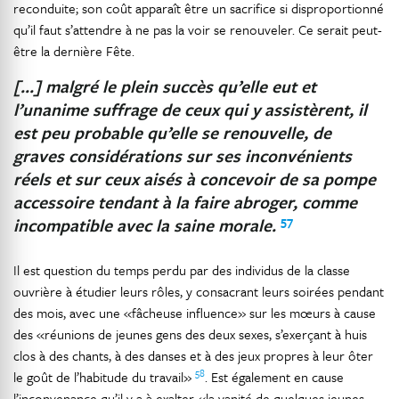
reconduite; son coût apparaît être un sacrifice si disproportionné
qu’il faut s’attendre à ne pas la voir se renouveler. Ce serait peut-
être la dernière Fête.
[…] malgré le plein succès qu’elle eut et
l’unanime suffrage de ceux qui y assistèrent, il
est peu probable qu’elle se renouvelle, de
graves considérations sur ses inconvénients
réels et sur ceux aisés à concevoir de sa pompe
accessoire tendant à la faire abroger, comme
57
incompatible avec la saine morale.
Il est question du temps perdu par des individus de la classe
ouvrière à étudier leurs rôles, y consacrant leurs soirées pendant
des mois, avec une «fâcheuse influence» sur les mœurs à cause
des «réunions de jeunes gens des deux sexes, s’exerçant à huis
clos à des chants, à des danses et à des jeux propres à leur ôter
58
le goût de l’habitude du travail»
. Est également en cause
l’inconvenance qu’il y a à exalter «la vanité de quelques jeunes