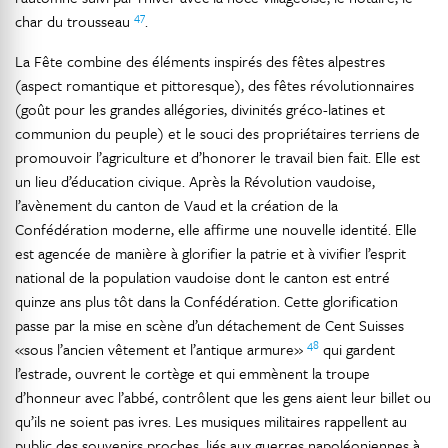
47
char du trousseau
.
La Fête combine des éléments inspirés des fêtes alpestres
(aspect romantique et pittoresque), des fêtes révolutionnaires
(goût pour les grandes allégories, divinités gréco-latines et
communion du peuple) et le souci des propriétaires terriens de
promouvoir l’agriculture et d’honorer le travail bien fait. Elle est
un lieu d’éducation civique. Après la Révolution vaudoise,
l’avènement du canton de Vaud et la création de la
Confédération moderne, elle affirme une nouvelle identité. Elle
est agencée de manière à glorifier la patrie et à vivifier l’esprit
national de la population vaudoise dont le canton est entré
quinze ans plus tôt dans la Confédération. Cette glorification
passe par la mise en scène d’un détachement de Cent Suisses
48
«sous l’ancien vêtement et l’antique armure»
qui gardent
l’estrade, ouvrent le cortège et qui emmènent la troupe
d’honneur avec l’abbé, contrôlent que les gens aient leur billet ou
qu’ils ne soient pas ivres. Les musiques militaires rappellent au
public des souvenirs proches, liés aux guerres napoléoniennes à