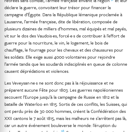
retirées sans combat, l’armée française envahit la région
et leur
déclare la guerre, convoitant leur trésor pour financer la
campagne d’Égypte. Dans la République lémanique proclamée à
Lausanne, l’armée française, dite de libération, composée de
plusieurs dizaines de milliers d’hommes, mal équipés et mal payés,
vit sur le dos des Vaudois·es, forcé·e·s de contribuer à l’effort de
guerre pour la nourriture, le vin, le logement, le bois de
chauffage, le fourrage pour les chevaux et des chaussures pour
les soldats. Elle exige aussi 4000 volontaires pour rejoindre
l’armée tandis que les soudards indisciplinés en queue de colonne
causent déprédations et violences.
Les Veveysan·ne·s ne sont donc pas à la réjouissance et ne
préparent aucune Fête pour 1803. Les guerres napoléoniennes
secouent l’Europe jusqu’à la campagne de Russie en 1812 et la
bataille de Waterloo en 1815. Sortis de ces conflits, les Suisses, qui
ont perdu près de 30 000 hommes, créent la Confédération des
XXII cantons le 7 août 1815, mais les malheurs ne s’arrêtent pas là,
car un autre événement bouleverse le monde: l’éruption du
38