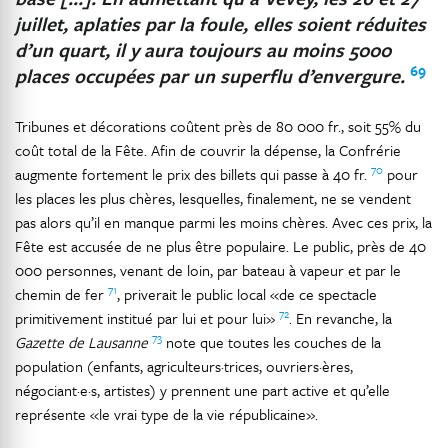
juillet, aplaties par la foule, elles soient réduites
d’un quart, il y aura toujours au moins 5000
69
places occupées par un superflu d’envergure.
Tribunes et décorations coûtent près de 80 000 fr., soit 55% du
coût total de la Fête. Afin de couvrir la dépense, la Confrérie
70
augmente fortement le prix des billets qui passe à 40 fr.
pour
les places les plus chères, lesquelles, finalement, ne se vendent
pas alors qu’il en manque parmi les moins chères. Avec ces prix, la
Fête est accusée de ne plus être populaire. Le public, près de 40
000 personnes, venant de loin, par bateau à vapeur et par le
71
chemin de fer
, priverait le public local «de ce spectacle
72
primitivement institué par lui et pour lui»
. En revanche, la
73
Gazette de Lausanne
note que toutes les couches de la
population (enfants, agriculteurs·trices, ouvriers·ères,
négociant·e·s, artistes) y prennent une part active et qu’elle
représente «le vrai type de la vie républicaine».