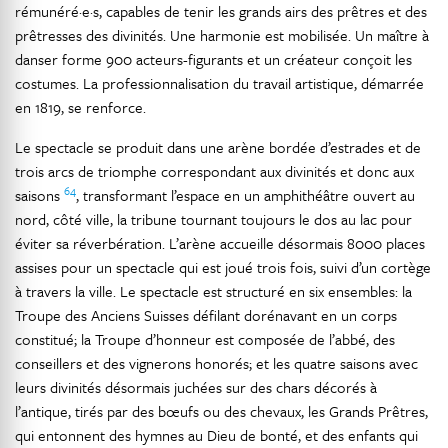
rémunéré·e·s, capables de tenir les grands airs des prêtres et des
prêtresses des divinités. Une harmonie est mobilisée. Un maître à
danser forme 900 acteurs-figurants et un créateur conçoit les
costumes. La professionnalisation du travail artistique, démarrée
en 1819, se renforce.
Le spectacle se produit dans une arène bordée d’estrades et de
trois arcs de triomphe correspondant aux divinités et donc aux
64
saisons
, transformant l’espace en un amphithéâtre ouvert au
nord, côté ville, la tribune tournant toujours le dos au lac pour
éviter sa réverbération. L’arène accueille désormais 8000 places
assises pour un spectacle qui est joué trois fois, suivi d’un cortège
à travers la ville. Le spectacle est structuré en six ensembles: la
Troupe des Anciens Suisses défilant dorénavant en un corps
constitué; la Troupe d’honneur est composée de l’abbé, des
conseillers et des vignerons honorés; et les quatre saisons avec
leurs divinités désormais juchées sur des chars décorés à
l’antique, tirés par des bœufs ou des chevaux, les Grands Prêtres,
qui entonnent des hymnes au Dieu de bonté, et des enfants qui