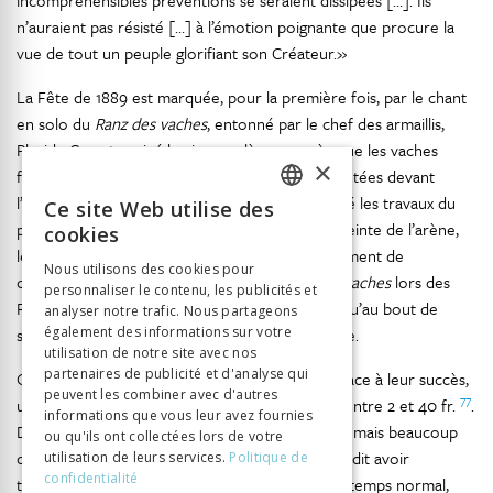
incompréhensibles préventions se seraient dissipées […]. Ils
n’auraient pas résisté […] à l’émotion poignante que procure la
vue de tout un peuple glorifiant son Créateur.»
La Fête de 1889 est marquée, pour la première fois, par le chant
en solo du
Ranz des vaches
, entonné par le chef des armaillis,
Placide Currat, arrivé la pipe aux lèvres, après que les vaches
×
fribourgeoises avec leurs sonnailles se sont arrêtées devant
l’estrade d’honneur et que les armaillis ont mimé les travaux du
Ce site Web utilise des
FRENCH
76
pâturage. Lorsque s’élève le Lyoba
dans l’enceinte de l’arène,
cookies
les yeux se mouillent et le public vit un rare moment de
GERMAN
Nous utilisons des cookies pour
communion. Les armaillis chantent le
Ranz des vaches
lors des
personnaliser le contenu, les publicités et
ITALIAN
Fêtes des Vignerons depuis 1819, mais ce n’est qu’au bout de
analyser notre trafic. Nous partageons
septante ans que l’un d’eux l’interprète en soliste.
également des informations sur votre
utilisation de notre site avec nos
partenaires de publicité et d'analyse qui
Quatre représentations étaient prévues, mais, face à leur succès,
peuvent les combiner avec d'autres
77
une cinquième est ajoutée. Les places coûtent entre 2 et 40 fr.
.
informations que vous leur avez fournies
78
Du public vient en tramway depuis Montreux
, mais beaucoup
ou qu'ils ont collectées lors de votre
débarquent en bateau. Le service de navigation dit avoir
utilisation de leurs services.
Politique de
confidentialité
transporté 50 000 voyageurs·ses de plus qu’en temps normal,