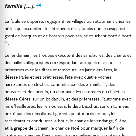
44
famille […].
La foule se disperse, regagnant les villages ou retournant chez les
hôtes qui accueillent les étrangers·ères, tandis que le rivage est
garni de barques et de bateaux pavoisés, se touchant bord à bord
45
.
Le lendemain, les troupes exécutent des simulacres, des chants et
des ballets allégoriques correspondant aux quatre saisons: le
printemps avec les fifres et tambours, les jardiniers·ères, la
déesse Palès et ses prêtresses; l’été avec quatre vaches
46
harnachées de cloches, conduites par des armaillis
, des
bouviers et des bœufs, un char avec les ustensiles du chalet, la
déesse Cérès, sur un baldaquin, et des prêtresses; l’automne avec
les effeuilleuses, les rémouleurs, le dieu Bacchus, sur un tonneau
porté par des négrillons, figurants peinturlurés en noir, les
sacrificateurs conduisant le bouc, le char de la vendange, Silène
et la grappe de Canaan; le char de Noé pour marquer la fin de
l’automne suivi par l’hiver avec la noce villageoise, le notaire, le