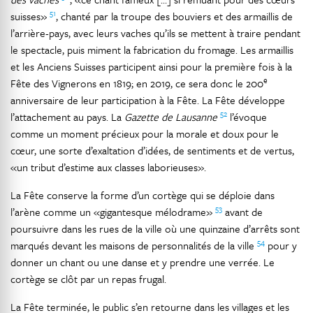
51
suisses»
, chanté par la troupe des bouviers et des armaillis de
l’arrière-pays, avec leurs vaches qu’ils se mettent à traire pendant
le spectacle, puis miment la fabrication du fromage. Les armaillis
et les Anciens Suisses participent ainsi pour la première fois à la
e
Fête des Vignerons en 1819; en 2019, ce sera donc le 200
anniversaire de leur participation à la Fête. La Fête développe
52
l’attachement au pays. La
Gazette de Lausanne
l’évoque
comme un moment précieux pour la morale et doux pour le
cœur, une sorte d’exaltation d’idées, de sentiments et de vertus,
«un tribut d’estime aux classes laborieuses».
La Fête conserve la forme d’un cortège qui se déploie dans
53
l’arène comme un «gigantesque mélodrame»
avant de
poursuivre dans les rues de la ville où une quinzaine d’arrêts sont
54
marqués devant les maisons de personnalités de la ville
pour y
donner un chant ou une danse et y prendre une verrée. Le
cortège se clôt par un repas frugal.
La Fête terminée, le public s’en retourne dans les villages et les