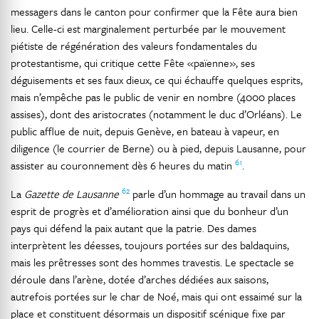
messagers dans le canton pour confirmer que la Fête aura bien
lieu. Celle-ci est marginalement perturbée par le mouvement
piétiste de régénération des valeurs fondamentales du
protestantisme, qui critique cette Fête «païenne», ses
déguisements et ses faux dieux, ce qui échauffe quelques esprits,
mais n’empêche pas le public de venir en nombre (4000 places
assises), dont des aristocrates (notamment le duc d’Orléans). Le
public afflue de nuit, depuis Genève, en bateau à vapeur, en
diligence (le courrier de Berne) ou à pied, depuis Lausanne, pour
61
assister au couronnement dès 6 heures du matin
.
62
La
Gazette de Lausanne
parle d’un hommage au travail dans un
esprit de progrès et d’amélioration ainsi que du bonheur d’un
pays qui défend la paix autant que la patrie. Des dames
interprètent les déesses, toujours portées sur des baldaquins,
mais les prêtresses sont des hommes travestis. Le spectacle se
déroule dans l’arène, dotée d’arches dédiées aux saisons,
autrefois portées sur le char de Noé, mais qui ont essaimé sur la
place et constituent désormais un dispositif scénique fixe par