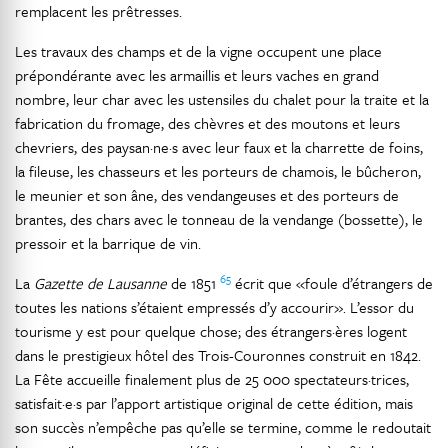
remplacent les prêtresses.
Les travaux des champs et de la vigne occupent une place
prépondérante avec les armaillis et leurs vaches en grand
nombre, leur char avec les ustensiles du chalet pour la traite et la
fabrication du fromage, des chèvres et des moutons et leurs
chevriers, des paysan·ne·s avec leur faux et la charrette de foins,
la fileuse, les chasseurs et les porteurs de chamois, le bûcheron,
le meunier et son âne, des vendangeuses et des porteurs de
brantes, des chars avec le tonneau de la vendange (bossette), le
pressoir et la barrique de vin.
65
La
Gazette de Lausanne
de 1851
écrit que «foule d’étrangers de
toutes les nations s’étaient empressés d’y accourir». L’essor du
tourisme y est pour quelque chose; des étrangers·ères logent
dans le prestigieux hôtel des Trois-Couronnes construit en 1842.
La Fête accueille finalement plus de 25 000 spectateurs·trices,
satisfait·e·s par l’apport artistique original de cette édition, mais
son succès n’empêche pas qu’elle se termine, comme le redoutait