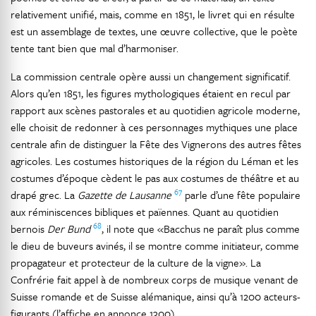
relativement unifié, mais, comme en 1851, le livret qui en résulte
est un assemblage de textes, une œuvre collective, que le poète
tente tant bien que mal d’harmoniser.
La commission centrale opère aussi un changement significatif.
Alors qu’en 1851, les figures mythologiques étaient en recul par
rapport aux scènes pastorales et au quotidien agricole moderne,
elle choisit de redonner à ces personnages mythiques une place
centrale afin de distinguer la Fête des Vignerons des autres fêtes
agricoles. Les costumes historiques de la région du Léman et les
costumes d’époque cèdent le pas aux costumes de théâtre et au
67
drapé grec. La
Gazette de Lausanne
parle d’une fête populaire
aux réminiscences bibliques et païennes. Quant au quotidien
68
bernois
Der Bund
, il note que «Bacchus ne paraît plus comme
le dieu de buveurs avinés, il se montre comme initiateur, comme
propagateur et protecteur de la culture de la vigne». La
Confrérie fait appel à de nombreux corps de musique venant de
Suisse romande et de Suisse alémanique, ainsi qu’à 1200 acteurs-
figurants (l’affiche en annonce 1300).