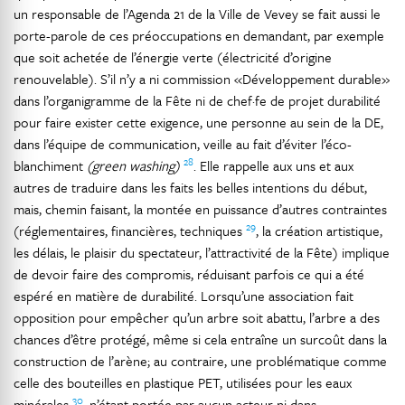
un responsable de l’Agenda 21 de la Ville de Vevey se fait aussi le
porte-parole de ces préoccupations en demandant, par exemple
que soit achetée de l’énergie verte (électricité d’origine
renouvelable). S’il n’y a ni commission «Développement durable»
dans l’organigramme de la Fête ni de chef·fe de projet durabilité
pour faire exister cette exigence, une personne au sein de la DE,
dans l’équipe de communication, veille au fait d’éviter l’éco-
28
blanchiment
(green washing)
. Elle rappelle aux uns et aux
autres de traduire dans les faits les belles intentions du début,
mais, chemin faisant, la montée en puissance d’autres contraintes
29
(réglementaires, financières, techniques
, la création artistique,
les délais, le plaisir du spectateur, l’attractivité de la Fête) implique
de devoir faire des compromis, réduisant parfois ce qui a été
espéré en matière de durabilité. Lorsqu’une association fait
opposition pour empêcher qu’un arbre soit abattu, l’arbre a des
chances d’être protégé, même si cela entraîne un surcoût dans la
construction de l’arène; au contraire, une problématique comme
celle des bouteilles en plastique PET, utilisées pour les eaux
30
minérales
, n’étant portée par aucun acteur ni dans