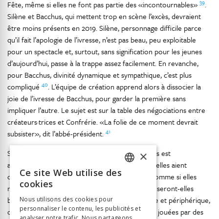
39
Fête, même si elles ne font pas partie des «incontournables»
.
Silène et Bacchus, qui mettent trop en scène l’excès, devraient
être moins présents en 2019. Silène, personnage difficile parce
qu’il fait l’apologie de l’ivresse, n’est pas beau, peu exploitable
pour un spectacle et, surtout, sans signification pour les jeunes
d’aujourd’hui, passe à la trappe assez facilement. En revanche,
pour Bacchus, divinité dynamique et sympathique, c’est plus
40
compliqué
. L’équipe de création apprend alors à dissocier la
joie de l’ivresse de Bacchus, pour garder la première sans
impliquer l’autre. Le sujet est sur la table des négociations entre
créateurs·trices et Confrérie. «La folie de ce moment devrait
41
subsister», dit l’abbé-président.
Si la représentation spectaculaire de ces divinités est
×
abandonnée, cela ne signifie pas pour autant qu’elles aient
Ce site Web utilise des
disparu. Seront-elles complètement évacuées comme si elles
FRENCH
cookies
n’avaient jamais été présentes dans la Fête? Ou, seront-elles
GERMAN
brièvement évoquées, par une apparition furtive et périphérique,
Nous utilisons des cookies pour
personnaliser le contenu, les publicités et
ITALIAN
42
ou portées par le public doté de masques
, ou jouées par des
analyser notre trafic. Nous partageons