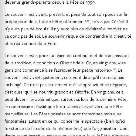
devenus grands-parents depuis la Fête de 1999.
Le souvenir est vivant, présent, et pèse de tout son poids sur la
préparation de la future Fête: «Comment!?! Il n’y a pas Cérès? Il
n’y aura plus de bœufs! Il n’y aura plus de divinités?» Innover ne
va donc pas de soi. Le souvenir risque de contraindre la créativité
et la réinvention de la Fête.
Le souvenir est a priori un gage de continuité et de transmission
de la tradition, à condition qu’il soit fidèle. Or, en vingt ans, «les
12
gens ont commencé à se fabriquer leur petite histoire»
. Le
souvenir est vivant, justement, cela veut dire qu’il ne reste pas
inchangé. Ce n’est pas seulement qu’il s’apprauvit et se dégrade,
c’est aussi qu’il se nourrit, grandit et s’étoffe. En vingt ans, cela
peut devenir problématique, surtout si, lors de la dernière Fête,
le commissaire n’avait que 8 ou 10 ans et avait vécu une Fête
merveilleuse. Les Fêtes passées se sont transmises mais aussi
fantasmées, autant en ce qui concerne le spectacle (bien qu’ici
l’existence de films limite le phénomène) que l’organisation. Une
dame, ayant inscrit sa nièce avec elle pour faire la Fête, s’adresse