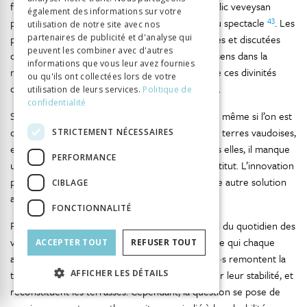
figures qui s’exprimeraient au nom du fidèle public veveysan
également des informations sur votre
43
plutôt que par les acteurs-figurants au centre du spectacle
. Les
utilisation de notre site avec nos
partenaires de publicité et d'analyse qui
possibilités ne manquent pas. Elles sont explorées et discutées
peuvent les combiner avec d'autres
collectivement afin de déterminer ce qui ferait sens dans la
informations que vous leur avez fournies
narration et de trouver le bon dosage, pour que ces divinités
ou qu'ils ont collectées lors de votre
chassées par la porte ne rentrent par la fenêtre.
utilisation de leurs services.
Politique de
confidentialité
Se débarrasser des divinités n’est pas simple car, même si l’on est
convaincu du fait qu’elles n’ont pas leur place en terres vaudoises,
STRICTEMENT NÉCESSAIRES
elles avaient des avantages dramaturgiques. Sans elles, il manque
PERFORMANCE
un pilier émotionnel; il faut leur trouver un substitut. L’innovation
44
par retrait ne va pas de soi
. Il faut trouver une autre solution
CIBLAGE
alternative, ce à quoi s’attelle l’équipe artistique.
FONCTIONNALITÉ
Peut-être qu’une divinité plus parlante au regard du quotidien des
vigneron·ne·s ferait l’affaire, Sisyphe, par exemple qui chaque
ACCEPTER TOUT
REFUSER TOUT
année reprend sa tâche, comme les vigneron·ne·s remontent la
AFFICHER LES DÉTAILS
terre pour rechausser le bas des murs et assurer leur stabilité, et
reconstituent les terrasses. Cependant, la question se pose de