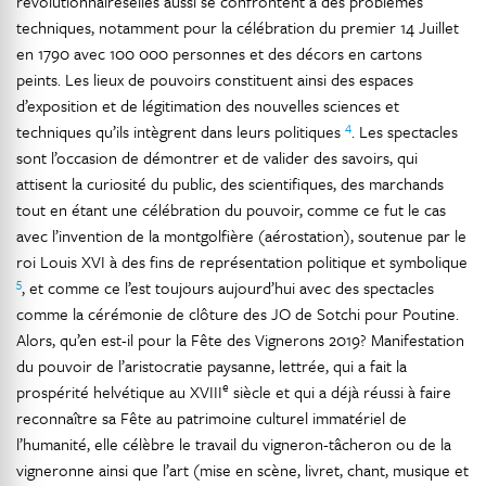
révolutionnaireselles aussi se confrontent à des problèmes
techniques, notamment pour la célébration du premier 14 Juillet
en 1790 avec 100 000 personnes et des décors en cartons
peints. Les lieux de pouvoirs constituent ainsi des espaces
d’exposition et de légitimation des nouvelles sciences et
4
techniques qu’ils intègrent dans leurs politiques
. Les spectacles
sont l’occasion de démontrer et de valider des savoirs, qui
attisent la curiosité du public, des scientifiques, des marchands
tout en étant une célébration du pouvoir, comme ce fut le cas
avec l’invention de la montgolfière (aérostation), soutenue par le
roi Louis XVI à des fins de représentation politique et symbolique
5
, et comme ce l’est toujours aujourd’hui avec des spectacles
comme la cérémonie de clôture des JO de Sotchi pour Poutine.
Alors, qu’en est-il pour la Fête des Vignerons 2019? Manifestation
du pouvoir de l’aristocratie paysanne, lettrée, qui a fait la
e
prospérité helvétique au XVIII
siècle et qui a déjà réussi à faire
reconnaître sa Fête au patrimoine culturel immatériel de
l’humanité, elle célèbre le travail du vigneron-tâcheron ou de la
vigneronne ainsi que l’art (mise en scène, livret, chant, musique et