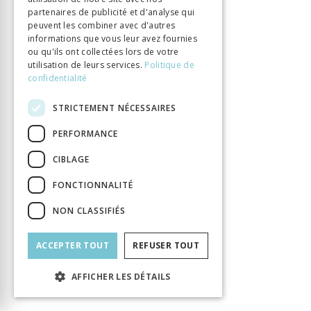
ISBN
9782889019823
partenaires de publicité et d'analyse qui
peuvent les combiner avec d'autres
Langue
Français
informations que vous leur avez fournies
Nombre de pages
358
ou qu'ils ont collectées lors de votre
utilisation de leurs services.
Politique de
Parution
3 oct. 2019
confidentialité
Type de livre
Monographie
DOI
10.33056/ANTIPODES.11711
STRICTEMENT NÉCESSAIRES
PERFORMANCE
CIBLAGE
FONCTIONNALITÉ
NON CLASSIFIÉS
ACCEPTER TOUT
REFUSER TOUT
AFFICHER LES DÉTAILS