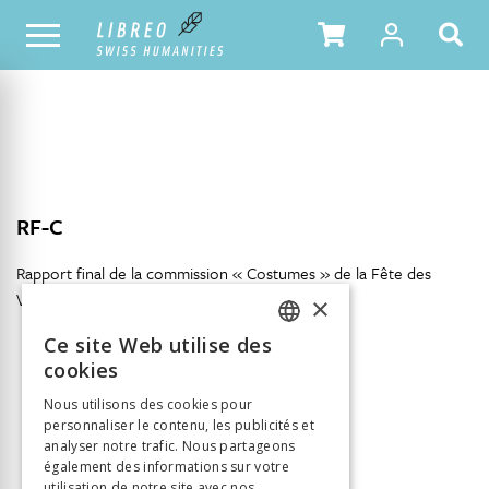
NOTRE CATALOGUE
TABLE DES MATIÈRES
RF-C
Rapport final de la commission « Costumes » de la Fête des
Vignerons 1999, 23 juin 2005.
×
Ce site Web utilise des
FRENCH
cookies
GERMAN
Nous utilisons des cookies pour
INFORMATION
personnaliser le contenu, les publicités et
ITALIAN
Vinck Dominique
Auteur
analyser notre trafic. Nous partageons
également des informations sur votre
Éditeur
Antipodes
utilisation de notre site avec nos