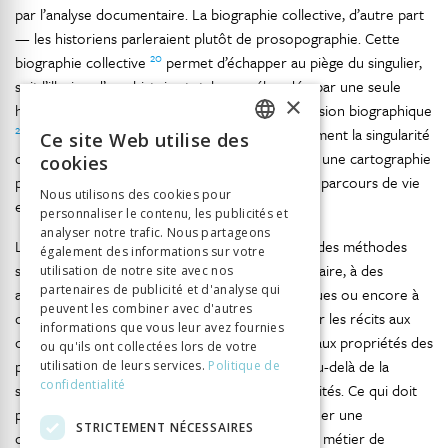
par l’analyse documentaire. La biographie collective, d’autre part
— les historiens parleraient plutôt de prosopographie. Cette
20
biographie collective
permet d’échapper au piège du singulier,
soit l’illusion d’une histoire totale appréhendée par une seule
×
histoire de vie que Pierre Bourdieu nomme l’illusion biographique
21
. D’où l’importance de réinscrire systématiquement la singularité
Ce site Web utilise des
FRENCH
des trajectoires observées qualitativement dans une cartographie
cookies
plus large esquissant les itinéraires possibles, les parcours de vie
GERMAN
Nous utilisons des cookies pour
effectivement empruntés.
personnaliser le contenu, les publicités et
ITALIAN
analyser notre trafic. Nous partageons
Les chapitres que l’on va lire, qu’ils recourent à des méthodes
également des informations sur votre
séquentielles à partir des données du questionnaire, à des
utilisation de notre site avec nos
partenaires de publicité et d'analyse qui
analyses thématiques des entretiens biographiques ou encore à
peuvent les combiner avec d'autres
des portraits, ont pour point commun d’articuler les récits aux
informations que vous leur avez fournies
contextes auxquels ils se réfèrent aussi bien qu’aux propriétés des
ou qu'ils ont collectées lors de votre
personnes interrogées, faisant ainsi entrevoir, au-delà de la
utilisation de leurs services.
Politique de
confidentialité
singularité des itinéraires individuels, des régularités. Ce qui doit
permettre, du moins l’espérons-nous, d’approcher une
STRICTEMENT NÉCESSAIRES
compréhension globale de l’engagement dans le métier de