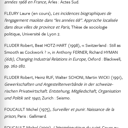
années 1968 en France,
Arles : Actes Sud.
FLEURY Laure (en cours),
Les incidences biographiques de
l’engagement maoïste dans “les années 68”. Approche localisée
dans deux villes de province et Paris
, Thèse de sociologie
politique, Université de Lyon 2.
FLUDER Robert, Beat HOTZ-HART (1998), « Switzerland : Still as
Smooth as Cockwork ? », in Anthony FERNER, Richard HYMAN
(éds), Changing Industrial Relations in Europe,
Oxford : Blackwell,
pp. 262-282.
FLUDER Robert, Heinz RUF, Walter SCHONI, Martin WICKI (1991),
Gewerkschaften und Angestelltenverbânde in der schweize-
rischen Privatwirtschaft. Entstehung, Mitgliedschaft, Organisation
und Politik seit 1940,
Zurich : Seismo.
FOUCAULT Michel (1975),
Surveiller et punir. Naissance de la
prison
, Paris : Gallimard.
FOUCAULT Michel (2001),
L’Herméneutique du sujet,
Cours au