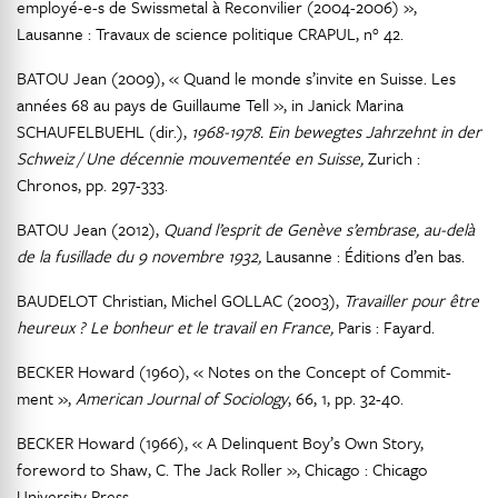
employé-e-s de Swissmetal à Reconvilier (2004-2006) »,
Lausanne : Travaux de science politique CRAPUL, n° 42.
BATOU Jean (2009), « Quand le monde s’invite en Suisse. Les
années 68 au pays de Guillaume Tell », in Janick Marina
SCHAUFELBUEHL (dir.),
1968-1978. Ein bewegtes Jahrzehnt in der
Schweiz / Une décennie mouvementée en Suisse,
Zurich :
Chronos, pp. 297-333.
BATOU Jean (2012),
Quand l’esprit de Genève s’embrase, au-delà
de la fusillade du 9 novembre 1932,
Lausanne : Éditions d’en bas.
BAUDELOT Christian, Michel GOLLAC (2003),
Travailler pour être
heureux ? Le bonheur et le travail en France,
Paris : Fayard.
BECKER Howard (1960), « Notes on the Concept of Commit-
ment »,
American Journal of Sociology
, 66, 1, pp. 32-40.
BECKER Howard (1966), « A Delinquent Boy’s Own Story,
foreword to Shaw, C. The Jack Roller », Chicago : Chicago
University Press.