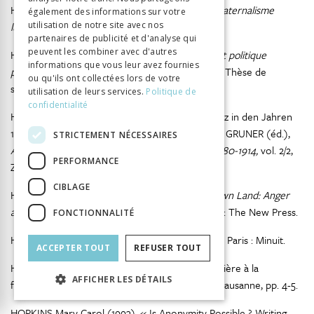
HENRY Natacha (2003),
Les mecs lourds ou le paternalisme
également des informations sur votre
lubrique,
utilisation de notre site avec nos
Paris : Robert Laffont.
partenaires de publicité et d'analyse qui
peuvent les combiner avec d'autres
HERMAN Elisa (2012),
Féminisme, travail social et politique
informations que vous leur avez fournies
publique. Lutter contre les violences conjugales
, Thèse de
ou qu'ils ont collectées lors de votre
sociologie, EHESS.
utilisation de leurs services.
Politique de
confidentialité
HIRTER Hans (1988), « Die Streiks in der Schweiz in den Jahren
1880-1914 : Quantitative Streikanalyse », in Erich GRUNER (éd.),
STRICTEMENT NÉCESSAIRES
Arbeiterschaft und Wirtschaft in der Schweiz 1880-1914,
vol. 2/2,
PERFORMANCE
Zurich : Chronos, pp. 837-1008.
CIBLAGE
HOCHSCHILD Arlie (2016),
Strangers in their Own Land: Anger
and Mourning on the American Right,
New York : The New Press.
FONCTIONNALITÉ
HOGGART Richard (1970),
La culture du pauvre,
Paris : Minuit.
ACCEPTER TOUT
REFUSER TOUT
HOLENWEG Anne (2012), « De l’éducation ouvrière à la
AFFICHER LES DÉTAILS
formation syndicale »,
Pages de gauche,
N°115, Lausanne, pp. 4-5.
HOPKINS Mary Carol (1993), « Is Anonymity Possible ? Writing