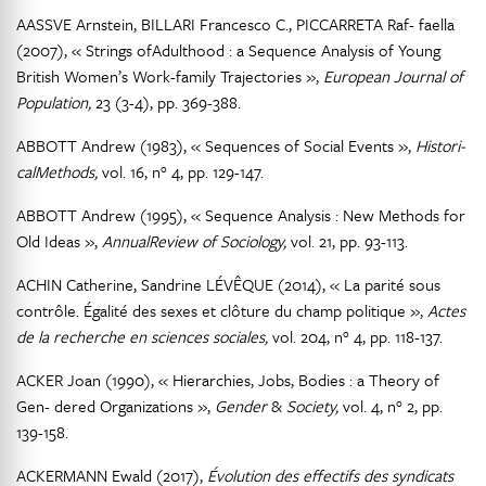
AASSVE Arnstein, BILLARI Francesco C., PICCARRETA Raf- faella
(2007), « Strings ofAdulthood : a Sequence Analysis of Young
British Women’s Work-family Trajectories »,
European Journal of
Population,
23 (3-4), pp. 369-388.
ABBOTT Andrew (1983), « Sequences of Social Events »,
Histori-
calMethods,
vol. 16, n° 4, pp. 129-147.
ABBOTT Andrew (1995), « Sequence Analysis : New Methods for
Old Ideas »,
AnnualReview of Sociology,
vol. 21, pp. 93-113.
ACHIN Catherine, Sandrine LÉVÊQUE (2014), « La parité sous
contrôle. Égalité des sexes et clôture du champ politique »,
Actes
de la recherche en sciences sociales,
vol. 204, n° 4, pp. 118-137.
ACKER Joan (1990), « Hierarchies, Jobs, Bodies : a Theory of
Gen- dered Organizations »,
Gender
&
Society,
vol. 4, n° 2, pp.
139-158.
ACKERMANN Ewald (2017),
Évolution des effectifs des syndicats