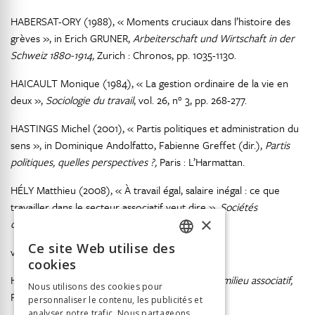
HABERSAT-ORY (1988), « Moments cruciaux dans l’histoire des
grèves », in Erich GRUNER,
Arbeiterschaft und Wirtschaft in der
Schweiz 1880-1914,
Zurich : Chronos, pp. 1035-1130.
HAICAULT Monique (1984), « La gestion ordinaire de la vie en
deux »,
Sociologie du travail
, vol. 26, n° 3, pp. 268-277.
HASTINGS Michel (2001), « Partis politiques et administration du
sens », in Dominique Andolfatto, Fabienne Greffet (dir.),
Partis
politiques, quelles perspectives ?,
Paris : L’Harmattan.
HÉLY Matthieu (2008), « À travail égal, salaire inégal : ce que
travailler dans le secteur associatif veut dire »,
Sociétés
×
contemporaines
,
Ce site Web utilise des
vol. 69, n° 1, pp. 125-147.
FRENCH
cookies
GERMAN
HÉLY Matthieu (2009),
Les métamorphoses du milieu associatif,
Nous utilisons des cookies pour
Paris : PUF.
personnaliser le contenu, les publicités et
ITALIAN
analyser notre trafic. Nous partageons