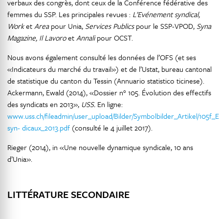
verbaux des congrès, dont ceux de la Conférence fédérative des
femmes du SSP. Les principales revues :
L’Evénement syndical,
Work
et
Area
pour Unia,
Services Publics
pour le SSP-VPOD,
Syna
Magazine, Il Lavoro
et
Annali
pour OCST.
Nous avons également consulté les données de l’OFS (et ses
«Indicateurs du marché du travail») et de l’Ustat, bureau cantonal
de statistique du canton du Tessin (Annuario statistico ticinese).
Ackermann, Ewald (2014), «Dossier n° 105. Évolution des effectifs
des syndicats en 2013»,
USS.
En ligne:
www.uss.ch/fileadmin/user_upload/Bilder/Symbolbilder_Artikel/105f_E
syn- dicaux_2013.pdf
(consulté le 4 juillet 2017).
Rieger (2014), in «Une nouvelle dynamique syndicale, 10 ans
d’Unia».
LITTÉRATURE SECONDAIRE