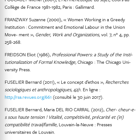
Collège de France 1981-1982, Paris : Gallimard.
FRANZWAY Suzanne (2000), « Women Working in a Greedy
Institution : Commitment and Emotional Labour in the Union
Move- ment »,
Gender, Work and Organizations,
vol. 7, n° 4, pp.
258-268.
FREIDSON Eliot (1986),
Professional Powers: a Study of the Insti-
tutionalization of Formal Knowledge,
Chicago : The Chicago Uni-
versity Press.
FUSELIER Bernard (2011), « Le concept d’ethos »,
Recherches
sociologiques et anthropologiques,
42/1. En ligne :
http://rsa.revues.org/661
(consulté le 30 juin 2017).
FUSELIER Bernard, Maria DEL RIO CARRAL (2012),
Cher- cheur-e-
s sous haute tension ! Vitalité, compétitivité, précarité et (in)
compatibilité travail/famille,
Louvain-la-Neuve : Presses
universitaires de Louvain.