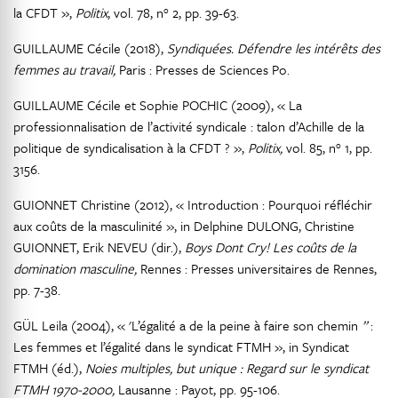
la CFDT »,
Politix
, vol. 78, n° 2, pp. 39-63.
GUILLAUME Cécile (2018),
Syndiquées. Défendre les intérêts des
femmes au travail,
Paris : Presses de Sciences Po.
GUILLAUME Cécile et Sophie POCHIC (2009), « La
professionnalisation de l’activité syndicale : talon d’Achille de la
politique de syndicalisation à la CFDT ? »,
Politix,
vol. 85, n° 1, pp.
3156.
GUIONNET Christine (2012), « Introduction : Pourquoi réfléchir
aux coûts de la masculinité », in Delphine DULONG, Christine
GUIONNET, Erik NEVEU (dir.),
Boys Dont Cry! Les coûts de la
domination masculine,
Rennes : Presses universitaires de Rennes,
pp. 7-38.
GÜL Leila (2004), « 'L’égalité a de la peine à faire son chemin
”
:
Les femmes et l’égalité dans le syndicat FTMH », in Syndicat
FTMH (éd.),
Noies multiples, but unique : Regard sur le syndicat
FTMH 1970-2000,
Lausanne : Payot, pp. 95-106.