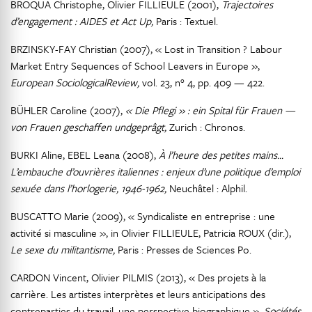
BROQUA Christophe, Olivier FILLIEULE (2001),
Trajectoires
d’engagement : AIDES et Act Up,
Paris : Textuel.
BRZINSKY-FAY Christian (2007), « Lost in Transition ? Labour
Market Entry Sequences of School Leavers in Europe »,
European SociologicalReview,
vol. 23, n° 4, pp. 409 — 422.
BÜHLER Caroline (2007),
« Die Pflegi » : ein Spital für Frauen —
von Frauen geschaffen undgeprâgt,
Zurich : Chronos.
BURKI Aline, EBEL Leana (2008),
À l’heure des petites mains...
L’embauche d’ouvrières italiennes : enjeux d’une politique d’emploi
sexuée dans l’horlogerie, 1946-1962,
Neuchâtel : Alphil.
BUSCATTO Marie (2009), « Syndicaliste en entreprise : une
activité si masculine », in Olivier FILLIEULE, Patricia ROUX (dir.),
Le sexe du militantisme,
Paris : Presses de Sciences Po.
CARDON Vincent, Olivier PILMIS (2013), « Des projets à la
carrière. Les artistes interprètes et leurs anticipations des
contreparties du travail, une perspective biographique »,
Sociétés