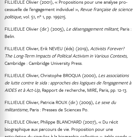
FILLIEULE Olivier (2001), « Propositions pour une analyse pro-
cessuelle de l’engagement individuel »,
Revue française de science
politique,
vol. 51, n° 1, pp. 199215.
FILLIEULE Olivier (dir.) (2005),
Le désengagement militant,
Paris :
Belin.
FILLIEULE Olivier, Erik NEVEU (éds) (2019),
Activists Forever?
The Long-Term Impacts of Political Activism in Various Contexts,
Cambridge : Cambridge University Press.
FILLIEULE Olivier, Christophe BROQUA (2000),
Les associations
de lutte contre le sida : approches des logiques de l’engagement à
AIDES et à Act-Up,
Rapport de recherche, MIRE, Paris, pp. 12-13.
FILLIEULE Olivier, Patricia ROUX (dir.) (2009),
Le sexe du
militantisme,
Paris : Presses de Sciences Po.
FILLIEULE Olivier, Philippe BLANCHARD (2007), « Du récit
biographique aux parcours de vie. Proposition pour une
articulation du singulier à la biographie collective », table ronde «