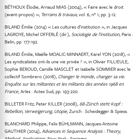
BÉTHOUX Élodie, Arnaud MIAS (2004), « Faire avec le droit
(avant-propos) »,
Terrains & travaux,
vol. 6, n° 1, pp. 3-12.
BILAND Émilie (2014) « Les cultures d’institution », in Jacques
LAGROYE, Michel OFFERLÉ (dir.),
Sociologie de l’institution,
Paris :
Belin, pp. 177-192.
BILAND Émilie, Maëlle MOALIC-MINNAERT, Karel YON (2018), «
Les syndicalistes ont-ils une vie privée ? », in Olivier FILLIEULE,
Sophie BEROUD, Camille MASCLET et Isabelle SOMMIER avec le
collectif Sombrero (2018),
Changer le monde, changer sa vie.
Enquête sur les militantes et les militants des années 1968 en
France,
Arles : Actes Sud, pp. 193-220.
BILLETER Fritz, Peter KILLER (2008),
68-Zürich steht Kopf :
Rebellion, Verweigerung, Utopie,
Zurich : Scheidegger & Spiess.
BLANCHARD Philippe, Felix BÜHLMANN, Jacques-Antoine
GAUTHIER (2014),
Advances in Sequence Analysis : Theory,
Method, Applications,
New York : Springer.