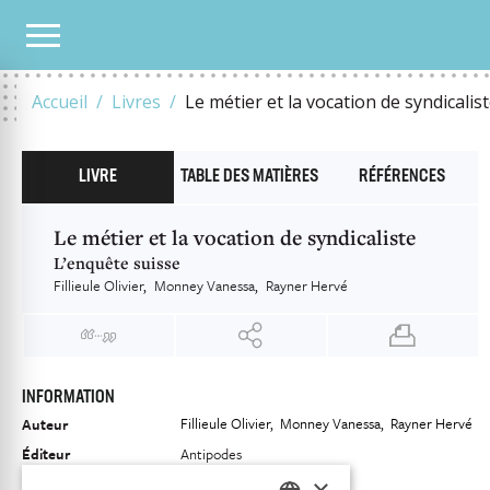
NOTRE CATALOGUE
LE MÉTIER ET LA VOCATION DE SYNDICALISTE
Accueil
Livres
Le métier et la vocation de syndicalis
LIVRE
TABLE DES MATIÈRES
RÉFÉRENCES
Le métier et la vocation de syndicaliste
L’enquête suisse
Fillieule Olivier
Monney Vanessa
Rayner Hervé
INFORMATION
Fillieule Olivier
Monney Vanessa
Rayner Hervé
Auteur
Éditeur
Antipodes
×
ISBN
9782889019915