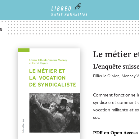
te
Le métier e
L’enquête suiss
Fillieule Olivier
Monney V
Comment fonctionne le 
syndicale et comment ce
vocation militante et e
soc
PDF en Open Access