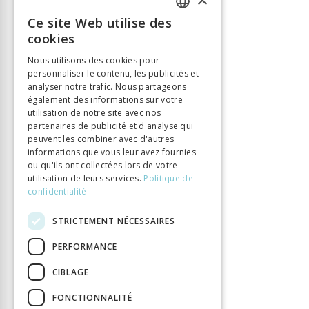
Nombre de pages
391
Ce site Web utilise des
FRENCH
Parution
1 avr. 2019
cookies
Type de livre
Ouvrage collectif
GERMAN
Nous utilisons des cookies pour
DOI
10.32551/ANTIPODES.11612
personnaliser le contenu, les publicités et
ITALIAN
analyser notre trafic. Nous partageons
également des informations sur votre
utilisation de notre site avec nos
partenaires de publicité et d'analyse qui
peuvent les combiner avec d'autres
informations que vous leur avez fournies
ou qu'ils ont collectées lors de votre
utilisation de leurs services.
Politique de
confidentialité
STRICTEMENT NÉCESSAIRES
PERFORMANCE
CIBLAGE
FONCTIONNALITÉ