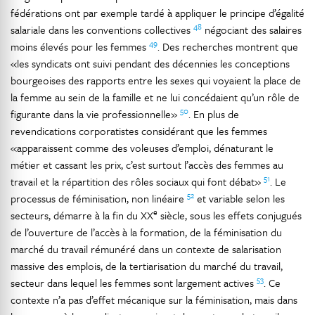
fédérations ont par exemple tardé à appliquer le principe d’égalité
48
salariale dans les conventions collectives
négociant des salaires
49
moins élevés pour les femmes
. Des recherches montrent que
«les syndicats ont suivi pendant des décennies les conceptions
bourgeoises des rapports entre les sexes qui voyaient la place de
la femme au sein de la famille et ne lui concédaient qu’un rôle de
50
figurante dans la vie professionnelle»
. En plus de
revendications corporatistes considérant que les femmes
«apparaissent comme des voleuses d’emploi, dénaturant le
métier et cassant les prix, c’est surtout l’accès des femmes au
51
travail et la répartition des rôles sociaux qui font débat»
. Le
52
processus de féminisation, non linéaire
et variable selon les
e
secteurs, démarre à la fin du XX
siècle, sous les effets conjugués
de l’ouverture de l’accès à la formation, de la féminisation du
marché du travail rémunéré dans un contexte de salarisation
massive des emplois, de la tertiarisation du marché du travail,
53
secteur dans lequel les femmes sont largement actives
. Ce
contexte n’a pas d’effet mécanique sur la féminisation, mais dans