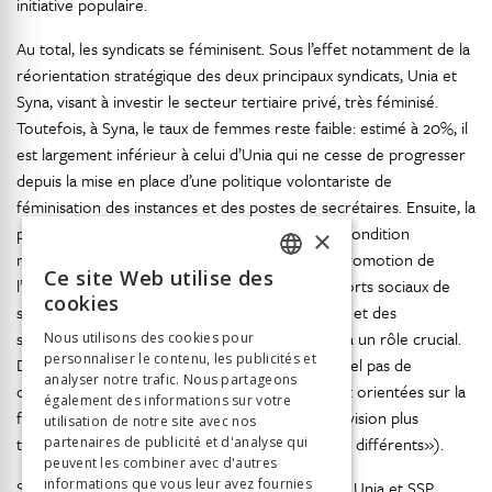
initiative populaire.
Au total, les syndicats se féminisent. Sous l’effet notamment de la
réorientation stratégique des deux principaux syndicats, Unia et
Syna, visant à investir le secteur tertiaire privé, très féminisé.
Toutefois, à Syna, le taux de femmes reste faible: estimé à 20%, il
est largement inférieur à celui d’Unia qui ne cesse de progresser
depuis la mise en place d’une politique volontariste de
féminisation des instances et des postes de secrétaires. Ensuite, la
présence des femmes dans le syndicat est une condition
×
nécessaire, mais de loin pas suffisante pour la promotion de
Ce site Web utilise des
l’égalité. Encore faut-il une politisation des rapports sociaux de
FRENCH
cookies
sexe, et c’est le travail des commissions femmes et des
GERMAN
secrétaires en charge de ces dossiers qui joue là un rôle crucial.
Nous utilisons des cookies pour
personnaliser le contenu, les publicités et
ITALIAN
Dans les syndicats de TS, qui n’ont pour l’essentiel pas de
analyser notre trafic. Nous partageons
commission femmes, les politiques d’égalité sont orientées sur la
également des informations sur votre
famille et la maternité et vont de pair avec une vision plus
utilisation de notre site avec nos
traditionnelle du rôle des femmes («égaux, mais différents»).
partenaires de publicité et d'analyse qui
peuvent les combiner avec d'autres
informations que vous leur avez fournies
Si en matière de politique d’égalité, les syndicats Unia et SSP