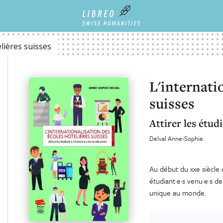
elières suisses
L'internati
suisses
Attirer les étud
Delval Anne-Sophie
Au début du xxe siècle d
étudiant·e·s venu·e·s de
unique au monde.