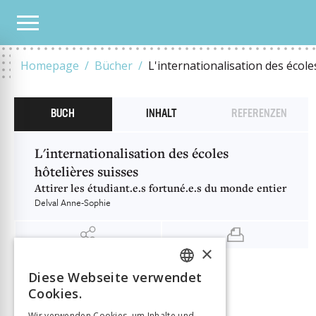
UNSER KATALOG
L'INTERNATIONALISATION DES ÉCOLES HÔTELIÈRES SUISSES
Homepage
Bücher
L'internationalisation des école
BUCH
INHALT
REFERENZEN
L'internationalisation des écoles
hôtelières suisses
Attirer les étudiant.e.s fortuné.e.s du monde entier
Delval Anne-Sophie
×
Diese Webseite verwendet
INFORMATIONEN
FRENCH
Delval Anne-Sophie
Autor:in
Cookies.
GERMAN
Verlag
Alphil
Wir verwenden Cookies, um Inhalte und