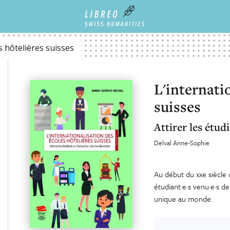
s hôtelières suisses
L'internati
suisses
Attirer les étud
Delval Anne-Sophie
Au début du xxe siècle d
étudiant·e·s venu·e·s de
unique au monde.