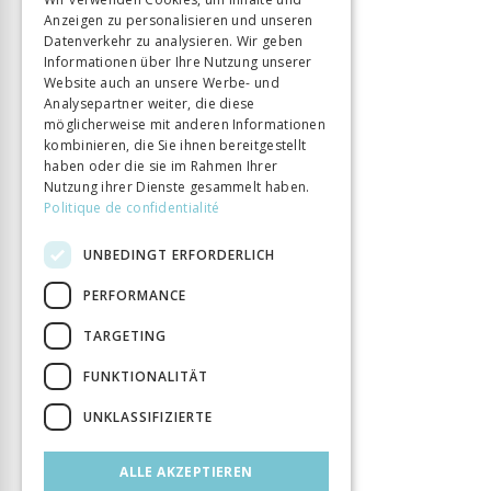
ISBN
Anzeigen zu personalisieren und unseren
9782889304066
ITALIAN
Datenverkehr zu analysieren. Wir geben
Sprache
Français
Informationen über Ihre Nutzung unserer
Buchreihe
Sociétés
Website auch an unsere Werbe- und
Analysepartner weiter, die diese
Seitenzahl
456
möglicherweise mit anderen Informationen
Erscheinungsjahr
1 Feb. 2022
kombinieren, die Sie ihnen bereitgestellt
haben oder die sie im Rahmen Ihrer
Art des Buches
Monographie
Nutzung ihrer Dienste gesammelt haben.
DOI
10.33055/ALPHIL.03179
Politique de confidentialité
UNBEDINGT ERFORDERLICH
PERFORMANCE
TARGETING
FUNKTIONALITÄT
UNKLASSIFIZIERTE
ALLE AKZEPTIEREN