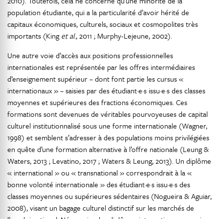
2010). Toutefois, cela ne concerne qu’une minorité de la
population étudiante, qui a la particularité d’avoir hérité de
capitaux économiques, culturels, sociaux et cosmopolites très
importants (King
et al
., 2011 ; Murphy-Lejeune, 2002).
Une autre voie d’accès aux positions professionnelles
internationales est représentée par les offres intermédiaires
d’enseignement supérieur – dont font partie les cursus «
internationaux » – saisies par des étudiant·e·s issu·e·s des classes
moyennes et supérieures des fractions économiques. Ces
formations sont devenues de véritables pourvoyeuses de capital
culturel institutionnalisé sous une forme internationale (Wagner,
1998) et semblent s’adresser à des populations moins privilégiées
en quête d’une formation alternative à l’offre nationale (Leung &
Waters, 2013 ; Levatino, 2017 ; Waters & Leung, 2013). Un diplôme
« international » ou « transnational » correspondrait à la «
bonne volonté internationale » des étudiant·e·s issu·e·s des
classes moyennes ou supérieures sédentaires (Nogueira & Aguiar,
2008), visant un bagage culturel distinctif sur les marchés de