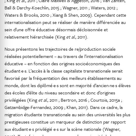
; King
et al.
, 2011 ; Claire Maxwell & Aggleton, 2016 ; Van Zanten,
Ball & Darchy-Koechlin, 2015 ; Wagner, 2011 ; Waters, 2012 ;
Waters & Brooks, 2010 ; Xiang & Shen, 2009). Cependant cette
internationalisation peut se réaliser de manière différenciée au
sein d’une offre éducative désormais décloisonnée et
relativement hiérarchisée (King
et al.
, 2011).
Nous présentons les trajectoires de re/production sociale
réalisées potentiellement – au travers de l’internationalisation
éducative – en fonction des origines socioéconomiques des
étudiant·e·s. L’accès à la classe capitaliste transnationale serait
favorisé par la fréquentation des meilleurs établissements au
monde, dont les diplômé·e·s sont en majorité d’ancien·ne·s élèves
des écoles d’élite du niveau secondaire et donc d’origines
privilégiées (King
et al.
, 2011 ; Bertron, 2016 ; Courtois, 2015a ;
Gatzambidge-Fernandez, 2009 ; Khan, 2011). Dans ce cadre, la
migration étudiante transnationale au sein des universités les plus
prestigieuses constitue un marqueur de distinction par rapport
aux étudiant·e·s privilégié e·s sur la scène nationale (Wagner,