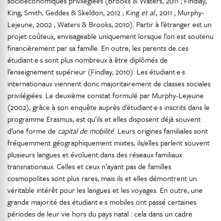
socioéconomiques privilégiées (Brooks & Waters, 2011 ; Findlay,
King, Smith, Geddes & Skeldon, 2012 ; King
et al
., 2011 ; Murphy-
Lejeune, 2002 ; Waters & Brooks, 2010). Partir à l’étranger est un
projet coûteux, envisageable uniquement lorsque l’on est soutenu
financièrement par sa famille. En outre, les parents de ces
étudiant·e·s sont plus nombreux à être diplômés de
l’enseignement supérieur (Findlay, 2010). Les étudiant·e·s
internationaux viennent donc majoritairement de classes sociales
privilégiées. Le deuxième constat formulé par Murphy-Lejeune
(2002), grâce à son enquête auprès d’étudiant·e·s inscrits dans le
programme Erasmus, est qu’ils et elles disposent déjà souvent
d’une forme de
capital de mobilité
. Leurs origines familiales sont
fréquemment géographiquement mixtes, ils/elles parlent souvent
plusieurs langues et évoluent dans des réseaux familiaux
transnationaux. Celles et ceux n’ayant pas de familles
cosmopolites sont plus rares, mais ils et elles démontrent un
véritable intérêt pour les langues et les voyages. En outre, une
grande majorité des étudiant·e·s mobiles ont passé certaines
périodes de leur vie hors du pays natal : cela dans un cadre