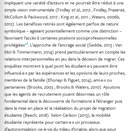
impliquant une variété d’acteurs et ne pourrait être réduit à une
simple vision instrumentale (Findlay
et al.
, 2012 ; Findlay, Prazeres,
McCollum & Packwood, 2017 ; King
et al
., 2011 ; Waters, 2006b,
2012). Les bénéfices retirés sont également parfois de nature
symbolique – agissant potentiellement comme une distinction –
favorisant l’accès à certaines positions socioprofessionnelles
28
privilégiées
. L’approche de l’ancrage social (Geddie, 2013 ; Van
Mol & Timmermann, 2014) prend particulièrement en compte les
relations interpersonnelles en jeu dans la décision de migrer. Ces
enquêtes montrent à quel point les étudiant·e·s peuvent être
influencé·e·s par les expériences et les opinions de leurs proches,
membres de la famille (Efionayi & Piguet, 2014), ami·e·s ou
partenaires (Brooks, 2003 ; Brooks & Waters, 2010). Ajoutons
que les agents de recrutement jouent désormais un rôle
fondamental dans la découverte de formations à l’étranger puis
dans la mise en place et la réalisation du projet de migration
étudiante (Beech, 2018). Selon Carlson (2013), la mobilité
étudiante représente pour certain·e·s un processus
d’autonomisation vis-à-vis du milieu d’origine, alors que pour