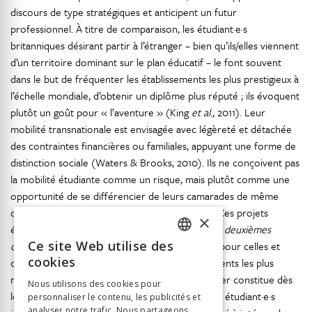
discours de type stratégiques et anticipent un futur
professionnel. À titre de comparaison, les étudiant·e·s
britanniques désirant partir à l’étranger – bien qu’ils/elles viennent
d’un territoire dominant sur le plan éducatif – le font souvent
dans le but de fréquenter les établissements les plus prestigieux à
l’échelle mondiale, d’obtenir un diplôme plus réputé ; ils évoquent
plutôt un goût pour « l’aventure » (King
et al
., 2011). Leur
mobilité transnationale est envisagée avec légèreté et détachée
des contraintes financières ou familiales, appuyant une forme de
distinction sociale (Waters & Brooks, 2010). Ils ne conçoivent pas
la mobilité étudiante comme un risque, mais plutôt comme une
opportunité de se différencier de leurs camarades de même
origine socioéconomique (Findlay
et al
., 2012). Ces projets
×
éducatifs peuvent également représenter des «
deuxièmes
Ce site Web utilise des
chances de succès
» (Brooks & Waters, 2009) pour celles et
FRENCH
cookies
ceux n’ayant pas réussi à intégrer les établissements les plus
GERMAN
réputés dans leur propre pays. L’offre à l’étranger constitue dès
Nous utilisons des cookies pour
lors une école refuge (Bourdieu, 1989) pour les étudiant·e·s
personnaliser le contenu, les publicités et
ITALIAN
analyser notre trafic. Nous partageons