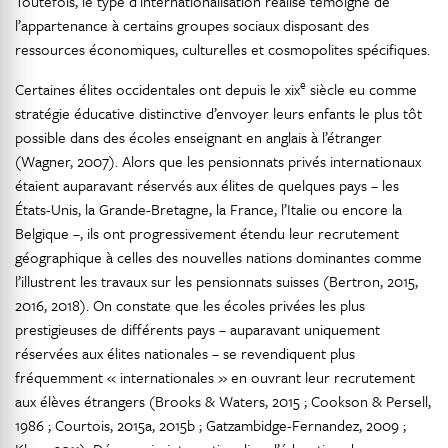
Toutefois, le type d’internationalisation réalisé témoigne de
l’appartenance à certains groupes sociaux disposant des
ressources économiques, culturelles et cosmopolites spécifiques.
e
Certaines élites occidentales ont depuis le xix
siècle eu comme
stratégie éducative distinctive d’envoyer leurs enfants le plus tôt
possible dans des écoles enseignant en anglais à l’étranger
(Wagner, 2007). Alors que les pensionnats privés internationaux
étaient auparavant réservés aux élites de quelques pays – les
États-Unis, la Grande-Bretagne, la France, l’Italie ou encore la
Belgique –, ils ont progressivement étendu leur recrutement
géographique à celles des nouvelles nations dominantes comme
l’illustrent les travaux sur les pensionnats suisses (Bertron, 2015,
2016, 2018). On constate que les écoles privées les plus
prestigieuses de différents pays – auparavant uniquement
réservées aux élites nationales – se revendiquent plus
fréquemment « internationales » en ouvrant leur recrutement
aux élèves étrangers (Brooks & Waters, 2015 ; Cookson & Persell,
1986 ; Courtois, 2015a, 2015b ; Gatzambidge-Fernandez, 2009 ;