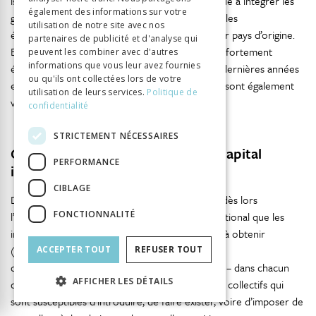
issu·e·s de classes privilégiées qui auraient échoué à intégrer les
également des informations sur votre
grandes écoles et refusé ensuite de fréquenter les
utilisation de notre site avec nos
établissements de moindre importance dans leur pays d’origine.
partenaires de publicité et d'analyse qui
En résumé, l’offre éducative internationale s’est fortement
peuvent les combiner avec d'autres
informations que vous leur avez fournies
étendue, différenciée et hiérarchisée ces vingt dernières années
ou qu'ils ont collectées lors de votre
et consécutivement, les publics qui y recourent sont également
utilisation de leurs services.
Politique de
variés et animés par différentes motivations.
confidentialité
STRICTEMENT NÉCESSAIRES
Capital cosmopolite individuel et capital
PERFORMANCE
international institutionnel
CIBLAGE
Dans un contexte de mondialisation, l’enjeu est dès lors
FONCTIONNALITÉ
l’apparition d’un nouveau capital de type international que les
individus des fractions économiques cherchent à obtenir
(Wagner, 2011). Une sociologie du processus
ACCEPTER TOUT
REFUSER TOUT
d’internationalisation a pour objectif d’identifier – dans chacun
AFFICHER LES DÉTAILS
des espaces nationaux – les agents individuels et collectifs qui
sont susceptibles d’introduire, de faire exister, voire d’imposer de