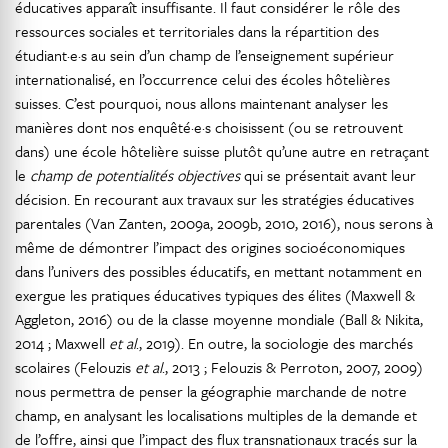
éducatives apparaît insuffisante. Il faut considérer le rôle des
ressources sociales et territoriales dans la répartition des
étudiant·e·s au sein d’un champ de l’enseignement supérieur
internationalisé, en l’occurrence celui des écoles hôtelières
suisses. C’est pourquoi, nous allons maintenant analyser les
manières dont nos enquêté·e·s choisissent (ou se retrouvent
dans) une école hôtelière suisse plutôt qu’une autre en retraçant
le
champ de potentialités objectives
qui se présentait avant leur
décision. En recourant aux travaux sur les stratégies éducatives
parentales (Van Zanten, 2009a, 2009b, 2010, 2016), nous serons à
même de démontrer l’impact des origines socioéconomiques
dans l’univers des possibles éducatifs, en mettant notamment en
exergue les pratiques éducatives typiques des élites (Maxwell &
Aggleton, 2016) ou de la classe moyenne mondiale (Ball & Nikita,
2014 ; Maxwell
et al
., 2019). En outre, la sociologie des marchés
scolaires (Felouzis
et al
., 2013 ; Felouzis & Perroton, 2007, 2009)
nous permettra de penser la géographie marchande de notre
champ, en analysant les localisations multiples de la demande et
de l’offre, ainsi que l’impact des flux transnationaux tracés sur la