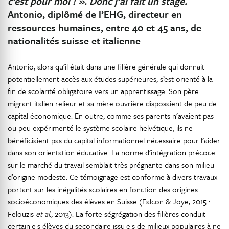
c’est pour moi ! ». Donc j’ai fait un stage.
Antonio, diplômé de l’EHG, directeur en
ressources humaines, entre 40 et 45 ans, de
nationalités suisse et italienne
Antonio, alors qu’il était dans une filière générale qui donnait
potentiellement accès aux études supérieures, s’est orienté à la
fin de scolarité obligatoire vers un apprentissage. Son père
migrant italien relieur et sa mère ouvrière disposaient de peu de
capital économique. En outre, comme ses parents n’avaient pas
ou peu expérimenté le système scolaire helvétique, ils ne
bénéficiaient pas du capital informationnel nécessaire pour l’aider
dans son orientation éducative. La norme d’intégration précoce
sur le marché du travail semblait très prégnante dans son milieu
d’origine modeste. Ce témoignage est conforme à divers travaux
portant sur les inégalités scolaires en fonction des origines
socioéconomiques des élèves en Suisse (Falcon & Joye, 2015 :
Felouzis
et al
., 2013). La forte ségrégation des filières conduit
certain·e·s élèves du secondaire issu·e·s de milieux populaires à ne