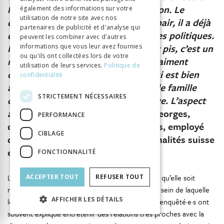
hôtelière de Genève, c’est la direction. Le
également des informations sur votre
utilisation de notre site avec nos
directeur est déjà un orateur hors pair, il a déjà
partenaires de publicité et d'analyse qui
de quoi faire pâlir pas mal d’hommes politiques.
peuvent les combiner avec d'autres
Franchement, il parle super bien, et pis, c’est un
informations que vous leur avez fournies
ou qu'ils ont collectées lors de votre
modèle de compréhension. Il est vraiment
utilisation de leurs services.
Politique de
orienté par ses élèves et c’est ça qui est bien
confidentialité
aussi. On se sent comme une grande famille
STRICTEMENT NÉCESSAIRES
dans cette école hôtelière de Genève. L’aspect
aussi peu de monde, c’est sympa.
Georges,
PERFORMANCE
diplômé de l’EHG, entre 25 et 30 ans, employé
CIBLAGE
dans le secteur logistique, de nationalités suisse
et allemande
FONCTIONNALITÉ
La taille de l’École hôtelière de Genève explique qu’elle soit
ACCEPTER TOUT
REFUSER TOUT
régulièrement comparée à une petite famille au sein de laquelle
AFFICHER LES DÉTAILS
le directeur fait office de figure paternelle. Nos enquêté·e·s ont
souvent expliqué entretenir des relations très proches avec la