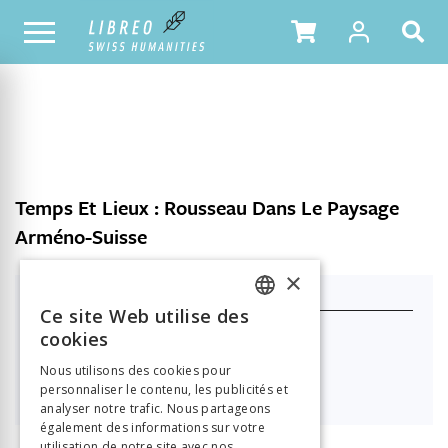
NOTRE CATALOGUE
TABLE DES MATIÈRES
Temps Et Lieux : Rousseau Dans Le Paysage
Arméno-Suisse
×
J'achète ce produit
Ce site Web utilise des
FRENCH
cookies
Format HTML (lecture en ligne)
GERMAN
Nous utilisons des cookies pour

40.40
personnaliser le contenu, les publicités et
ITALIAN
analyser notre trafic. Nous partageons
également des informations sur votre
utilisation de notre site avec nos