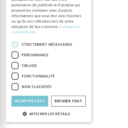
partenaires de publicité et d'analyse qui
INFORMATION
peuvent les combiner avec d'autres
Matossian Chaké
Auteur
informations que vous leur avez fournies
ou qu'ils ont collectées lors de votre
Éditeur
Librairie Droz
utilisation de leurs services.
Politique de
ISBN
9782600017992
confidentialité
Langue
Français
STRICTEMENT NÉCESSAIRES
Collection
Bibliothèque des Lumières
Nombre de pages
152
PERFORMANCE
Parution
1 janv. 2014
CIBLAGE
Thème
XVIIe-XVIIIe siècles, Lumières
FONCTIONNALITÉ
Format
15,2x22,2
Type de livre
Monographie
NON CLASSIFIÉS
ACCEPTER TOUT
REFUSER TOUT
AFFICHER LES DÉTAILS