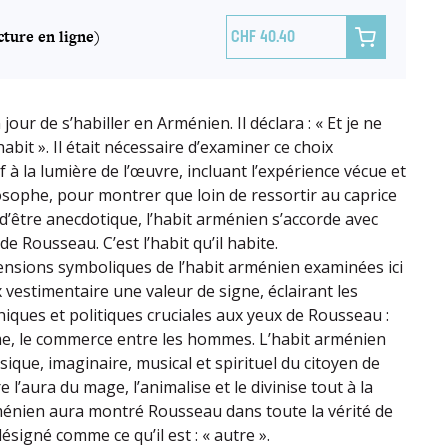
ture en ligne)

40.40
our de s’habiller en Arménien. Il déclara : « Et je ne
habit ». Il était nécessaire d’examiner ce choix
f à la lumière de l’œuvre, incluant l’expérience vécue et
losophe, pour montrer que loin de ressortir au caprice
in d’être anecdotique, l’habit arménien s’accorde avec
de Rousseau. C’est l’habit qu’il habite.
ensions symboliques de l’habit arménien examinées ici
 vestimentaire une valeur de signe, éclairant les
iques et politiques cruciales aux yeux de Rousseau :
âme, le commerce entre les hommes. L’habit arménien
ique, imaginaire, musical et spirituel du citoyen de
e l’aura du mage, l’animalise et le divinise tout à la
arménien aura montré Rousseau dans toute la vérité de
désigné comme ce qu’il est : « autre ».