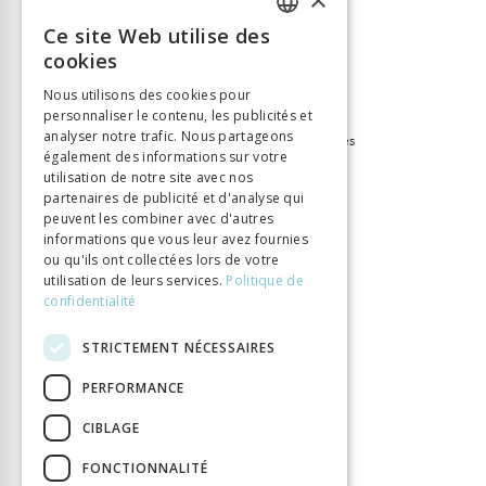
Langue
Français
Ce site Web utilise des
FRENCH
Collection
Bibliothèque des Lumières
cookies
Nombre de pages
152
GERMAN
Nous utilisons des cookies pour
Parution
1 janv. 2014
personnaliser le contenu, les publicités et
ITALIAN
analyser notre trafic. Nous partageons
Thème
XVIIe-XVIIIe siècles, Lumières
également des informations sur votre
Format
15,2x22,2
utilisation de notre site avec nos
Type de livre
Monographie
partenaires de publicité et d'analyse qui
peuvent les combiner avec d'autres
informations que vous leur avez fournies
ou qu'ils ont collectées lors de votre
utilisation de leurs services.
Politique de
confidentialité
STRICTEMENT NÉCESSAIRES
PERFORMANCE
CIBLAGE
FONCTIONNALITÉ