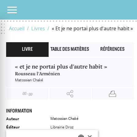
NOTRE CATALOGUE
« ET JE NE PORTAI PLUS D'AUTRE HABIT »
Accueil
Livres
« Et je ne portai plus d'autre habit »
LIVRE
TABLE DES MATIÈRES
RÉFÉRENCES
« et je ne portai plus d'autre habit »
Rousseau l'Arménien
Matossian Chaké
INFORMATION
Matossian Chaké
Auteur
Éditeur
Librairie Droz
×
ISBN
9782600017992