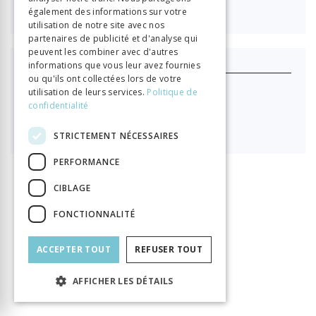
Connexion
également des informations sur votre
utilisation de notre site avec nos
partenaires de publicité et d'analyse qui
peuvent les combiner avec d'autres
informations que vous leur avez fournies
J'achète ce produit
ou qu'ils ont collectées lors de votre
utilisation de leurs services.
Politique de
Format HTML (lecture en ligne)
confidentialité

40.40
STRICTEMENT NÉCESSAIRES
PERFORMANCE
CIBLAGE
INFORMATION
Matossian Chaké
Auteur
FONCTIONNALITÉ
Éditeur
Librairie Droz
ISBN
9782600017992
ACCEPTER TOUT
REFUSER TOUT
Langue
Français
AFFICHER LES DÉTAILS
Collection
Bibliothèque des Lumières
Nombre de pages
152