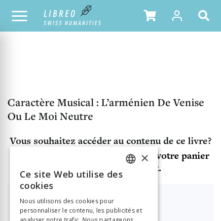
NOTRE CATALOGUE
TABLE DES MATIÈRES
Caractère Musical : L’arménien De Venise
Ou Le Moi Neutre
Vous souhaitez accéder au contenu de ce livre?
Ajoutez le produit "Livre html" à votre panier
×
et finalisez votre achat.
Ce site Web utilise des
FRENCH
cookies
GERMAN
Déjà client ?
Vous avez déjà un compte?
Nous utilisons des cookies pour
personnaliser le contenu, les publicités et
ITALIAN
analyser notre trafic. Nous partageons