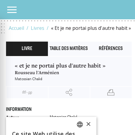
NOTRE CATALOGUE
« ET JE NE PORTAI PLUS D'AUTRE HABIT »
Accueil
Livres
« Et je ne portai plus d'autre habit »
LIVRE
TABLE DES MATIÈRES
RÉFÉRENCES
« et je ne portai plus d'autre habit »
Rousseau l'Arménien
Matossian Chaké
INFORMATION
Matossian Chaké
Auteur
×
Éditeur
Librairie Droz
ISBN
Ce site Web utilise des
9782600017992