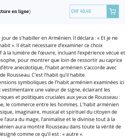
ture en ligne)

40.40
our de s’habiller en Arménien. Il déclara : « Et je ne
habit ». Il était nécessaire d’examiner ce choix
f à la lumière de l’œuvre, incluant l’expérience vécue et
losophe, pour montrer que loin de ressortir au caprice
in d’être anecdotique, l’habit arménien s’accorde avec
de Rousseau. C’est l’habit qu’il habite.
ensions symboliques de l’habit arménien examinées ici
 vestimentaire une valeur de signe, éclairant les
iques et politiques cruciales aux yeux de Rousseau :
âme, le commerce entre les hommes. L’habit arménien
ique, imaginaire, musical et spirituel du citoyen de
e l’aura du mage, l’animalise et le divinise tout à la
arménien aura montré Rousseau dans toute la vérité de
désigné comme ce qu’il est : « autre ».