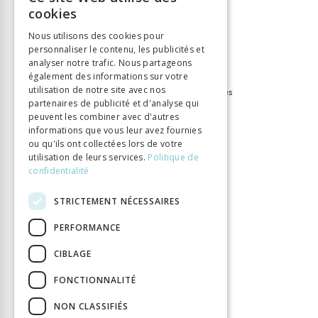
FRENCH
cookies
Langue
Français
GERMAN
Collection
Bibliothèque des Lumières
Nous utilisons des cookies pour
personnaliser le contenu, les publicités et
ITALIAN
Nombre de pages
152
analyser notre trafic. Nous partageons
Parution
1 janv. 2014
également des informations sur votre
utilisation de notre site avec nos
Thème
XVIIe-XVIIIe siècles, Lumières
partenaires de publicité et d'analyse qui
Format
15,2x22,2
peuvent les combiner avec d'autres
Type de livre
Monographie
informations que vous leur avez fournies
ou qu'ils ont collectées lors de votre
utilisation de leurs services.
Politique de
confidentialité
STRICTEMENT NÉCESSAIRES
PERFORMANCE
CIBLAGE
FONCTIONNALITÉ
NON CLASSIFIÉS