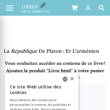
NOTRE CATALOGUE
TABLE DES MATIÈRES
La
République
De Platon : Er L’arménien
Vous souhaitez accéder au contenu de ce livre?
Ajoutez le produit "Livre html" à votre panier
et finalisez votre achat.
×
Ce site Web utilise des
FRENCH
cookies
Déjà client ?
Vous avez déjà un compte?
GERMAN
Nous utilisons des cookies pour
Connexion
personnaliser le contenu, les publicités et
ITALIAN
analyser notre trafic. Nous partageons