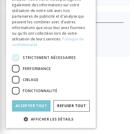
également des informations sur votre
utilisation de notre site avec nos
partenaires de publicité et d'analyse qui
J'achète ce produit
peuvent les combiner avec d'autres
informations que vous leur avez fournies
Format HTML (lecture en ligne)
ou qu'ils ont collectées lors de votre
utilisation de leurs services.
Politique de

confidentialité
40.40
STRICTEMENT NÉCESSAIRES
PERFORMANCE
INFORMATION
Matossian Chaké
Auteur
CIBLAGE
Éditeur
Librairie Droz
FONCTIONNALITÉ
ISBN
9782600017992
Langue
Français
ACCEPTER TOUT
REFUSER TOUT
Collection
Bibliothèque des Lumières
Nombre de pages
AFFICHER LES DÉTAILS
152
Parution
1 janv. 2014