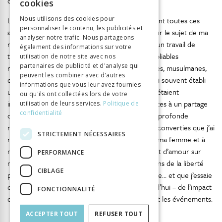
conscience.
cookies
GERMAN
Nous utilisons des cookies pour
La liste des personnes que j’ai rencontrées durant toutes ces
personnaliser le contenu, les publicités et
ITALIAN
années et avec lesquelles j’ai eu des échanges sur le sujet de ma
analyser notre trafic. Nous partageons
recherche est très longue. Ma recherche a été un travail de
également des informations sur votre
terrain, qui m’a donné la chance de faire d’inoubliables
utilisation de notre site avec nos
partenaires de publicité et d'analyse qui
rencontres avec tant de personnes – chrétiennes, musulmanes,
peuvent les combiner avec d'autres
d’autres religions ou athées –, avec lesquelles j’ai souvent établi
informations que vous leur avez fournies
un lien d’amitié au cours de ces années. Toutes étaient
ou qu'ils ont collectées lors de votre
intéressées par le sujet de ma recherche et prêtes à un partage
utilisation de leurs services.
Politique de
confidentialité
ou à un soutien. À chacune d’elles, j’exprime ma profonde
reconnaissance, ainsi qu’à toutes les personnes converties que j’ai
STRICTEMENT NÉCESSAIRES
rencontrées. Enfin, ma profonde gratitude va à ma femme et à
mes trois enfants, qui m’accompagnent avec tant d’amour sur
PERFORMANCE
mon chemin de vie. Ils nourrissent en moi ce sens de la liberté
CIBLAGE
pour lequel je m’engage depuis mon adolescence… et que j’essaie
de promouvoir, conscient – plus encore aujourd’hui – de l’impact
FONCTIONNALITÉ
du regard que nous posons sur les personnes et les événements.
ACCEPTER TOUT
REFUSER TOUT