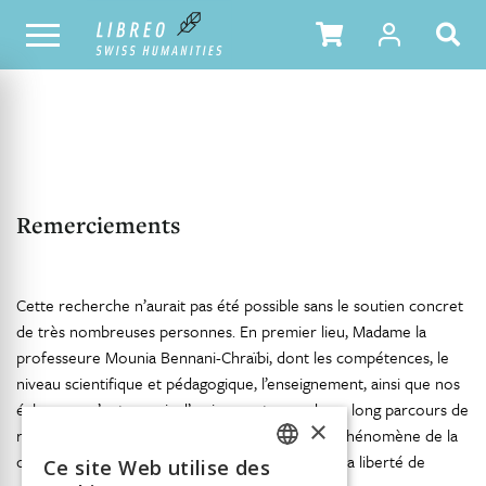
NOTRE CATALOGUE
TABLE DES MATIÈRES
Remerciements
Cette recherche n’aurait pas été possible sans le soutien concret
de très nombreuses personnes. En premier lieu, Madame la
professeure Mounia Bennani-Chraïbi, dont les compétences, le
niveau scientifique et pédagogique, l’enseignement, ainsi que nos
échanges m’ont permis d’arriver au terme de ce long parcours de
×
recherche sur un sujet qui me tient à cœur: le phénomène de la
conversion, qui est au centre de la question de la liberté de
Ce site Web utilise des
FRENCH