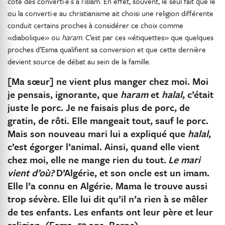
côté des converti·e·s à l’islam. En effet, souvent, le seul fait que le
ou la converti·e au christianisme ait choisi une religion différente
conduit certains proches à considérer ce choix comme
«diabolique» ou
haram
. C’est par ces «étiquettes» que quelques
proches d’Esma qualifient sa conversion et que cette dernière
devient source de débat au sein de la famille.
[Ma sœur] ne vient plus manger chez moi. Moi
je pensais, ignorante, que
haram
et
halal
, c’était
juste le porc. Je ne faisais plus de porc, de
gratin, de rôti. Elle mangeait tout, sauf le porc.
Mais son nouveau mari lui a expliqué que
halal
,
c’est égorger l’animal. Ainsi, quand elle vient
chez moi, elle ne mange rien du tout.
Le mari
vient d’où?
D’Algérie, et son oncle est un imam.
Elle l’a connu en Algérie. Mama le trouve aussi
trop sévère. Elle lui dit qu’il n’a rien à se mêler
de tes enfants. Les enfants ont leur père et leur
religion. (Esma, 53 ans, Berne)