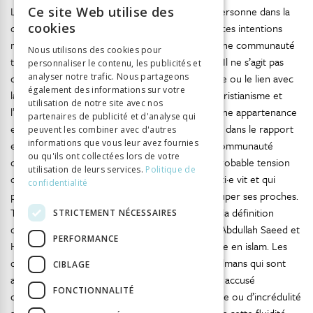
Les intentions de protéger et de préserver la personne dans la
Ce site Web utilise des
FRENCH
cookies
communauté existent encore aujourd’hui. Mais ces intentions
GERMAN
montrent davantage une préoccupation liée à une communauté
Nous utilisons des cookies pour
très restreinte, à sa réputation, à ses habitudes. Il ne s’agit pas
personnaliser le contenu, les publicités et
ITALIAN
d’une préoccupation de sauvegarder la croyance ou le lien avec
analyser notre trafic. Nous partageons
également des informations sur votre
la figure des fondateurs des deux religions, le christianisme et
utilisation de notre site avec nos
l’islam. La conversion en tant que reniement d’une appartenance
partenaires de publicité et d'analyse qui
et de la religion reçue révèle plutôt une tension dans le rapport
peuvent les combiner avec d'autres
informations que vous leur avez fournies
entre le ou la converti·e et ses proches ou sa communauté
ou qu'ils ont collectées lors de votre
d’appartenance. On révèle aussi la peur d’une probable tension
utilisation de leurs services.
Politique de
dans les équilibres dans lesquels le ou la converti·e vit et qui
confidentialité
peuvent mettre en danger ou au moins préoccuper ses proches.
Tous ces éléments dévoilent la nature fluide de la définition
STRICTEMENT NÉCESSAIRES
d’apostasie, comme concluent les deux juristes Abdullah Saeed et
PERFORMANCE
Hassan Saeed dans leur recherche sur l’apostasie en islam. Les
deux chercheurs constatent à propos des musulmans qui sont
CIBLAGE
accusés d’apostasie qu’«un musulman peut être accusé
FONCTIONNALITÉ
d’apostasie, de blasphème, d’hypocrisie, d’hérésie ou d’incrédulité
36
sur la base des mêmes actes ou propos»,
mais cette fluidité