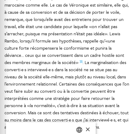
marocaine comme elle. Le cas de Véronique est similaire, elle qui,
à cause de sa conversion et de sa décision de porter le voile,
remarque, que lorsqu’elle avait des entretiens pour trouver un
travail, elle était une candidate pour laquelle «on n’allait pas
s’arracher, puisque ma présentation n’était pas idéale». Lewis
Rambo, lorsqu’il formule ses hypothèses, rappelle qu’«une
culture forte récompensera le conformisme et punira la
déviance... ceux qui se convertissent dans un cadre hostile sont
35
des membres marginaux de la société»
. La marginalisation des
converti·e·s interviewé·e·s dans la société ne se situe pas au
niveau de la société elle-même, mais plutôt au niveau local, dans
l’environnement relationnel. Certaines des conséquences que l’on
veut faire subir au converti ou à la convertie peuvent être
interprétées comme une stratégie pour faire retourner la
personne à «la normalité», c’est-à-dire à sa situation avant la
conversion. Mais ce sont des tentatives destinées à échouer, tout
au moins dans le cas des converti·e·s que j’ai interviewé·e·s, et qui
amènent souvent à une rupture dans les relations.
×