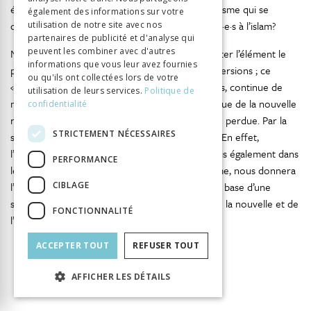
éléments communs aux converti·e·s au christianisme qui se
également des informations sur votre
distinguent des éléments communs aux converti·e·s à l’islam?
utilisation de notre site avec nos
partenaires de publicité et d'analyse qui
peuvent les combiner avec d'autres
Nous allons répondre à cette question et détecter l’élément le
informations que vous leur avez fournies
plus marquant dans la trajectoire des deux conversions ; ce
ou qu'ils ont collectées lors de votre
«quelque chose» qui, pour plusieurs converti·e·s, continue de
utilisation de leurs services.
Politique de
marquer leur conversion et sans lequel la pratique de la nouvelle
confidentialité
religion se serait peut-être affaiblie, voire même perdue. Par la
STRICTEMENT NÉCESSAIRES
suite, nous allons examiner les fêtes religieuses. En effet,
l’importance des fêtes religieuses, en Suisse, mais également dans
PERFORMANCE
les pays d’origine des converti·e·s au christianisme, nous donnera
CIBLAGE
l’opportunité de creuser ultérieurement – sur la base d’une
situation concrète – la façon dont la pratique de la nouvelle et de
FONCTIONNALITÉ
l’ancienne religion est vécue par ces personnes.
ACCEPTER TOUT
REFUSER TOUT
AFFICHER LES DÉTAILS
INFORMATION