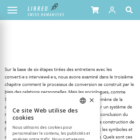
NOTRE CATALOGUE
TABLE DES MATIÈRES
Sur la base de six étapes tirées des entretiens avec les
converti·e·s interviewé·e·s, nous avons examiné dans le troisième
chapitre comment le processus de conversion se construit par le
biais des relations personnelles. Mais les sociologues, comme
×
Stefano Allievi, qui se sont penchés sur le phénomène de la
conversion rappellent que l’identité se forme par un système de
Ce site Web utilise des
FRENCH
1
relations autant que de représentations
. Cette conclusion du
cookies
sociologue italien nous amène à la question de la construction de
GERMAN
Nous utilisons des cookies pour
l’identité du ou de la converti·e par son lien avec les symboles et
personnaliser le contenu, les publicités et
ITALIAN
objets qui marquent la trajectoire de conversion. Quels sont ces
analyser notre trafic. Nous partageons