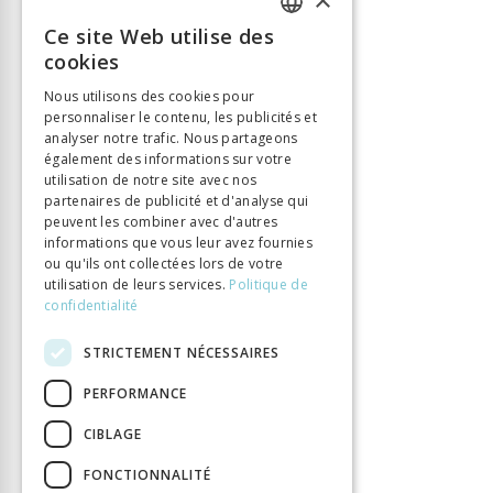
Langue
Français
Ce site Web utilise des
FRENCH
Nombre de pages
0
cookies
Parution
15 mai 2022
GERMAN
Nous utilisons des cookies pour
Type de livre
Monographie
personnaliser le contenu, les publicités et
ITALIAN
analyser notre trafic. Nous partageons
DOI
10.33056/ANTIPODES.12091
également des informations sur votre
utilisation de notre site avec nos
partenaires de publicité et d'analyse qui
peuvent les combiner avec d'autres
informations que vous leur avez fournies
ou qu'ils ont collectées lors de votre
utilisation de leurs services.
Politique de
confidentialité
STRICTEMENT NÉCESSAIRES
PERFORMANCE
CIBLAGE
FONCTIONNALITÉ