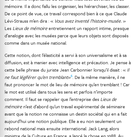
mémoire. Il a donc fallu les organiser, les hiérarchiser, les classer.
De ce point de vue, ce travail correspond bien à ce que Claude
Lévi-Strauss m’en dira : «
Vous avez inventé l’histoire-musée.
»
Les
Lieux de mémoire
entretiennent un rapport intime, presque
d’analogie avec les musées parce que leurs objets sont disposés
comme dans un musée national.
Cette notion, dont l’élasticité a servi à son universalisme et à sa
diffusion, est à manier avec intelligence et précaution. Je pense à
cette belle phrase du juriste Jean Carbonnier lorsqu’il disait : «
Il
6
ne faut légiférer qu’en tremblant
»
. De la même manière, il ne
faut prononcer le mot de lieu de mémoire qu’en tremblant ! Car
le mot est utilisé dans tous les sens et parfois n’importe
comment. Il faut se rappeler que l’entreprise des
Lieux de
mémoire
n’est d’abord qu’un travail expérimental de séminaire
avant que la notion ne connaisse un destin sociétal qui en a fait
aujourd’hui une notion publique. Elle a eu non seulement un
rebond national mais ensuite international. Jack Lang, alors
ministre de la Culture en France, a lancé la chose en 1988. Au