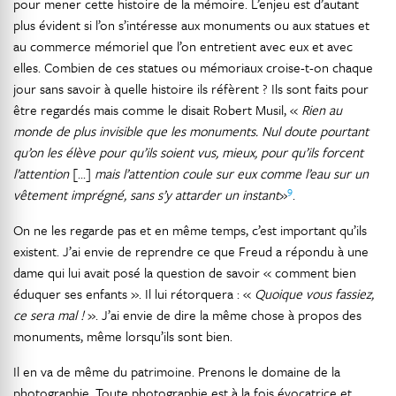
pour mener cette histoire de la mémoire. L’enjeu est d’autant
plus évident si l’on s’intéresse aux monuments ou aux statues et
au commerce mémoriel que l’on entretient avec eux et avec
elles. Combien de ces statues ou mémoriaux croise-t-on chaque
jour sans savoir à quelle histoire ils réfèrent ? Ils sont faits pour
être regardés mais comme le disait Robert Musil, «
Rien au
monde de plus invisible que les monuments. Nul doute pourtant
qu’on les élève pour qu’ils soient vus, mieux, pour qu’ils forcent
l’attention
[...]
mais l’attention coule sur eux comme l’eau sur un
9
vêtement imprégné, sans s’y attarder un instant
»
.
On ne les regarde pas et en même temps, c’est important qu’ils
existent. J’ai envie de reprendre ce que Freud a répondu à une
dame qui lui avait posé la question de savoir « comment bien
éduquer ses enfants ». Il lui rétorquera : «
Quoique vous fassiez,
ce sera mal !
». J’ai envie de dire la même chose à propos des
monuments, même lorsqu’ils sont bien.
Il en va de même du patrimoine. Prenons le domaine de la
photographie. Toute photographie est à la fois évocatrice et