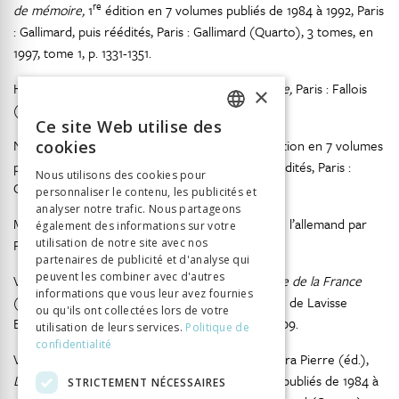
re
de mémoire,
1
édition en 7 volumes publiés de 1984 à 1992, Paris
: Gallimard, puis réédités, Paris : Gallimard (Quarto), 3 tomes, en
1997, tome 1, p. 1331-1351.
Halévy Daniel,
Essai sur l’accélération de l’histoire,
Paris : Fallois
×
(1948), 2001.
Ce site Web utilise des
FRENCH
re
Nora Pierre (éd.),
Les Lieux de mémoire,
1
édition en 7 volumes
cookies
GERMAN
publiés de 1984 à 1992, Paris : Gallimard, puis réédités, Paris :
Nous utilisons des cookies pour
Gallimard (Quarto), 3 tomes, en 1997.
personnaliser le contenu, les publicités et
ITALIAN
analyser notre trafic. Nous partageons
Musil Robert,
Œuvres pré-posthumes,
traduit de l’allemand par
également des informations sur votre
Philippe Jaccottet, Paris : Le Seuil (1957), 2013.
utilisation de notre site avec nos
partenaires de publicité et d'analyse qui
peuvent les combiner avec d'autres
Vidal de La Blache Paul,
Tableau de la géographie de la France
informations que vous leur avez fournies
(1903), réédité et préfacé par Pierre Nora, vol. 1 de Lavisse
ou qu'ils ont collectées lors de votre
Ernest,
Histoire de France,
Paris : Équateurs, 2009.
utilisation de leurs services.
Politique de
confidentialité
Vigarello Georges, « Le Tour de France », in Nora Pierre (éd.),
re
Les Lieux de mémoire,
1
édition en 7 volumes publiés de 1984 à
STRICTEMENT NÉCESSAIRES