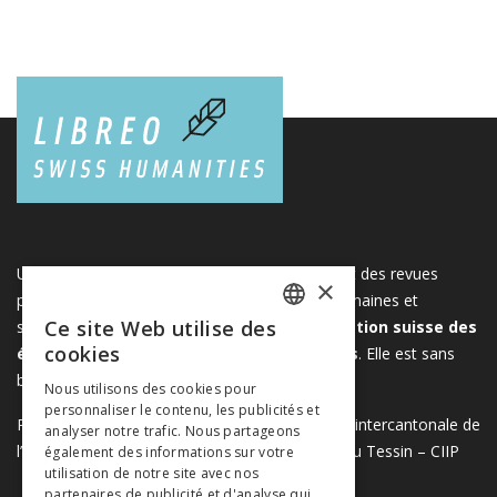
Une plateforme unique regroupant des livres et des revues
×
publiés par les éditeurs suisses de sciences humaines et
Ce site Web utilise des
sociales. Libreo.ch est la propriété de l'
Association suisse des
FRENCH
cookies
éditeurs de sciences sociales et humaines
. Elle est sans
GERMAN
but lucratif.
www.editeurssuisses.ch
Nous utilisons des cookies pour
personnaliser le contenu, les publicités et
ITALIAN
Projet réalisé avec le soutien de la Conférence intercantonale de
analyser notre trafic. Nous partageons
l’instruction publique de la Suisse romande et du Tessin – CIIP
également des informations sur votre
utilisation de notre site avec nos
partenaires de publicité et d'analyse qui