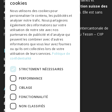
publiés par les éditeurs suisses de sciences humaines et
cookies
sociales. Libreo.ch est la propriété de l'
Association suisse des
GERMAN
Nous utilisons des cookies pour
éditeurs de sciences sociales et humaines
. Elle est sans
personnaliser le contenu, les publicités et
ITALIAN
but lucratif.
www.editeurssuisses.ch
analyser notre trafic. Nous partageons
également des informations sur votre
Projet réalisé avec le soutien de la Conférence intercantonale de
utilisation de notre site avec nos
l’instruction publique de la Suisse romande et du Tessin – CIIP
partenaires de publicité et d'analyse qui
peuvent les combiner avec d'autres
informations que vous leur avez fournies
PLAN DU SITE
ou qu'ils ont collectées lors de votre
utilisation de leurs services.
Politique de
confidentialité
LIVRES
REVUES
STRICTEMENT NÉCESSAIRES
AUTEURS
PERFORMANCE
A PROPOS
CIBLAGE
À PROPOS DE NOUS
FONCTIONNALITÉ
ÉDITEURS
NON CLASSIFIÉS
MENTIONS LÉGALES