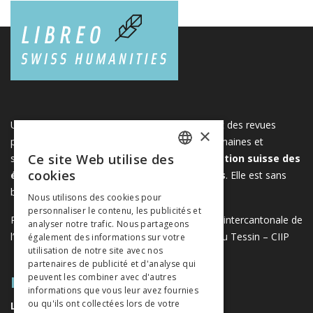
Une plateforme unique regroupant des livres et des revues
×
publiés par les éditeurs suisses de sciences humaines et
Ce site Web utilise des
sociales. Libreo.ch est la propriété de l'
Association suisse des
FRENCH
cookies
éditeurs de sciences sociales et humaines
. Elle est sans
GERMAN
but lucratif.
www.editeurssuisses.ch
Nous utilisons des cookies pour
personnaliser le contenu, les publicités et
ITALIAN
Projet réalisé avec le soutien de la Conférence intercantonale de
analyser notre trafic. Nous partageons
l’instruction publique de la Suisse romande et du Tessin – CIIP
également des informations sur votre
utilisation de notre site avec nos
partenaires de publicité et d'analyse qui
PLAN DU SITE
peuvent les combiner avec d'autres
informations que vous leur avez fournies
ou qu'ils ont collectées lors de votre
LIVRES