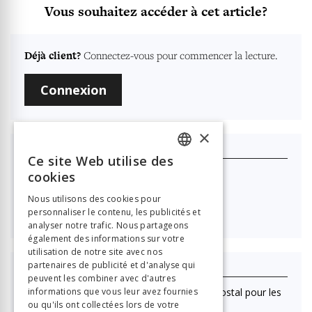
Vous souhaitez accéder à cet article?
Déjà client?
Connectez-vous pour commencer la lecture.
Connexion
×
Je m'abonne
Ce site Web utilise des
FRENCH
cookies
Nouvelle Revue Neuchâteloise
GERMAN
Nous utilisons des cookies pour

40.00
personnaliser le contenu, les publicités et
ITALIAN
analyser notre trafic. Nous partageons
également des informations sur votre
utilisation de notre site avec nos
partenaires de publicité et d'analyse qui
J'achète ce numéro
peuvent les combiner avec d'autres
(Lecture en ligne uniquement. Pas d'envoi postal pour les
informations que vous leur avez fournies
ou qu'ils ont collectées lors de votre
achats au numéro)