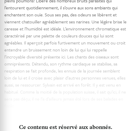
pleins poumons! Libéré des nombreux bruits parasites qui
l’entourent quotidiennement, il s’ouvre aux sons ambiants qui
enchantent son ouïe. Sous ses pas, des odeurs se libèrent et
viennent chatouiller agréablement ses narines. Une légère brise le
caresse et l’humidité est idéale. L’environnement chromatique est
caractérisé par une palette de couleurs douces qui lui sont
agréables. Il aperçoit parfois furtivement un mouvement ou croit
entendre un bruissement non loin de lui qui lui rappelle
l’incroyable diversité présente ici. Les chants des oiseaux sont
omniprésents. Détendu, son rythme cardiaque se stabilise, sa
respiration se fait profonde, les ennuis de la journée semblent
loin de lui et il croise avec plaisir d’autres personnes venues, elles
aussi, se ressourcer. Sylvain est arrivé en forêt. Il y est venu en
habitué. Comme la moitié de la population suisse, il sait qu’ici, il ne
sera pas déçu; il ne l’a d’ailleurs jamais été lors de ses balades en
forêt.
Ce contenu est réservé aux abonnés.