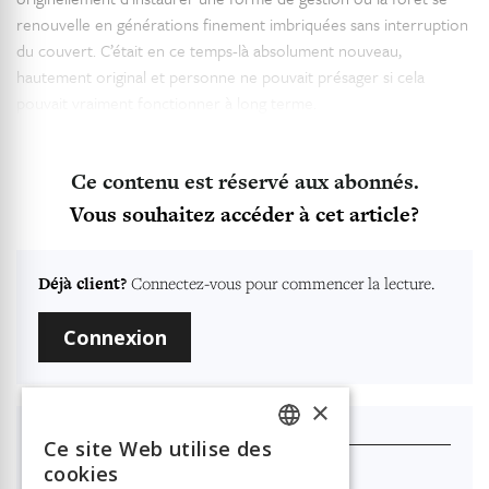
renouvelle en générations finement imbriquées sans interruption
du couvert. C’était en ce temps-là absolument nouveau,
hautement original et personne ne pouvait présager si cela
pouvait vraiment fonctionner à long terme.
Ce contenu est réservé aux abonnés.
Vous souhaitez accéder à cet article?
Déjà client?
Connectez-vous pour commencer la lecture.
Connexion
×
Je m'abonne
Ce site Web utilise des
FRENCH
cookies
Nouvelle Revue Neuchâteloise