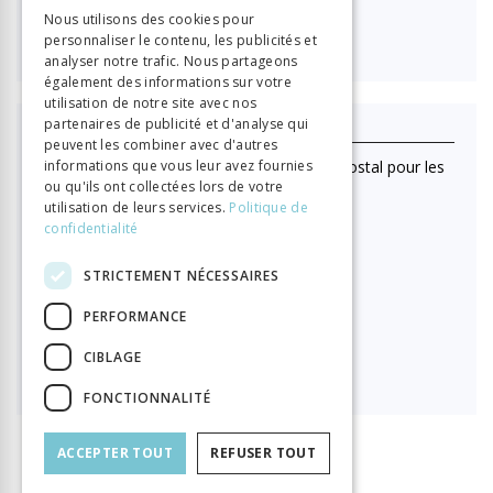
GERMAN
Nous utilisons des cookies pour

40.00
personnaliser le contenu, les publicités et
ITALIAN
analyser notre trafic. Nous partageons
également des informations sur votre
utilisation de notre site avec nos
partenaires de publicité et d'analyse qui
J'achète ce numéro
peuvent les combiner avec d'autres
(Lecture en ligne uniquement. Pas d'envoi postal pour les
informations que vous leur avez fournies
ou qu'ils ont collectées lors de votre
achats au numéro)
utilisation de leurs services.
Politique de
Format HTML (lecture en ligne)
confidentialité

15.00
STRICTEMENT NÉCESSAIRES
PERFORMANCE
PDF à télécharger
CIBLAGE

15.00
FONCTIONNALITÉ
ACCEPTER TOUT
REFUSER TOUT