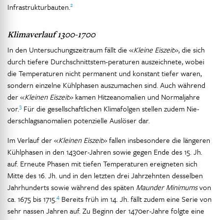
2
Infrastrukturbauten.
Klimaverlauf 1300-1700
In den Untersuchungszeitraum fällt die «
Kleine Eiszeit
», die sich
durch tiefere Durchschnittstem-peraturen auszeichnete, wobei
die Temperaturen nicht permanent und konstant tiefer waren,
sondern einzelne Kühlphasen auszumachen sind. Auch während
der «
Kleinen Eiszeit
» kamen Hitzeanomalien und Normaljahre
3
vor.
Für die gesellschaftlichen Klimafolgen stellen zudem Nie-
derschlagsanomalien potenzielle Auslöser dar.
Im Verlauf der «
Kleinen Eiszeit
» fallen insbesondere die längeren
Kühlphasen in den 1430er-Jahren sowie gegen Ende des 15. Jh.
auf. Erneute Phasen mit tiefen Temperaturen ereigneten sich
Mitte des 16. Jh. und in den letzten drei Jahrzehnten desselben
Jahrhunderts sowie während des späten
Maunder Minimums
von
4
ca. 1675 bis 1715.
Bereits früh im 14. Jh. fällt zudem eine Serie von
sehr nassen Jahren auf. Zu Beginn der 1470er-Jahre folgte eine