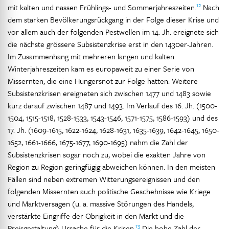
12
mit kalten und nassen Frühlings- und Sommerjahreszeiten.
Nach
dem starken Bevölkerungsrückgang in der Folge dieser Krise und
vor allem auch der folgenden Pestwellen im 14. Jh. ereignete sich
die nächste grössere Subsistenzkrise erst in den 1430er-Jahren.
Im Zusammenhang mit mehreren langen und kalten
Winterjahreszeiten kam es europaweit zu einer Serie von
Missernten, die eine Hungersnot zur Folge hatten. Weitere
Subsistenzkrisen ereigneten sich zwischen 1477 und 1483 sowie
kurz darauf zwischen 1487 und 1493. Im Verlauf des 16. Jh. (1500-
1504, 1515-1518, 1528-1533, 1543-1546, 1571-1575, 1586-1593) und des
17. Jh. (1609-1615, 1622-1624, 1628-1631, 1635-1639, 1642-1645, 1650-
1652, 1661-1666, 1675-1677, 1690-1695) nahm die Zahl der
Subsistenzkrisen sogar noch zu, wobei die exakten Jahre von
Region zu Region geringfügig abweichen können. In den meisten
Fällen sind neben extremen Witterungsereignissen und den
folgenden Missernten auch politische Geschehnisse wie Kriege
und Marktversagen (u. a. massive Störungen des Handels,
verstärkte Eingriffe der Obrigkeit in den Markt und die
13
Preisgestaltung) Ursache für die Krisen.
Die hohe Zahl der