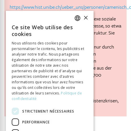
https://www.hist.unibe.ch/ueber_uns/personen/camenisch_c
×
Gesellschaftliche Klimafolgen sind komplexe soziale
und wirtschaftliche Phänomene und Prozesse, so etwa
Ce site Web utilise des
FRENCH
Subsistenzkrisen oder Schäden an Infrastruktur. Sie
cookies
werden durch extreme Witterung und
GERMAN
Nous utilisons des cookies pour
Klimavariabilität angestossen, aber nicht nur durch
personnaliser le contenu, les publicités et
ITALIAN
diese verursacht. In diesem Artikel werden
analyser notre trafic. Nous partageons
theoretische Ansätze zu gesellschaftlichen
également des informations sur votre
utilisation de notre site avec nos
Klimafolgen kurz vorgestellt und Beispiele aus der
partenaires de publicité et d'analyse qui
Schweiz in der Zeitspanne von 1300 bis 1700
peuvent les combiner avec d'autres
besprochen.
informations que vous leur avez fournies
ou qu'ils ont collectées lors de votre
Klima, Gesellschaftliche Klimafolgen,
utilisation de leurs services.
Politique de
confidentialité
Wirtschaftsgeschichte der Schweiz, Subsistenzkrisen,
Vorindustrielle Zeit
STRICTEMENT NÉCESSAIRES
PERFORMANCE