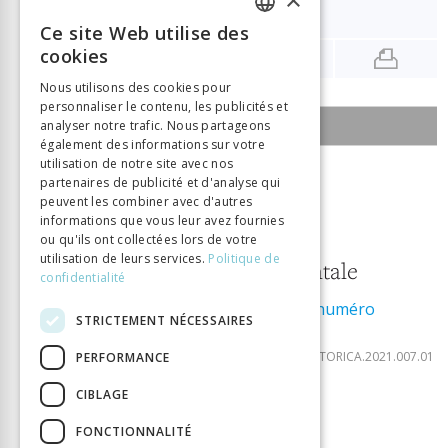
Abschliessende Überlegungen
Ce site Web utilise des
FRENCH
cookies
GERMAN
Nous utilisons des cookies pour
personnaliser le contenu, les publicités et
ITALIAN
SOMMAIRE DU NUMÉRO
analyser notre trafic. Nous partageons
également des informations sur votre
utilisation de notre site avec nos
2 janvier 2021
partenaires de publicité et d'analyse qui
peuvent les combiner avec d'autres
7
informations que vous leur avez fournies
Histoire
ou qu'ils ont collectées lors de votre
utilisation de leurs services.
Politique de
environnementale
confidentialité
Télécharger le numéro
STRICTEMENT NÉCESSAIRES
ISSN:
2297-7465
DOI:
10.33055/DIDACTICAHISTORICA.2021.007.01
PERFORMANCE
CIBLAGE
DIDACTICA VII/2021
FONCTIONNALITÉ
Éditorial / Editorial / Editoriale