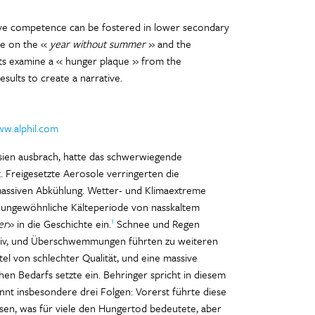
tive competence can be fostered in lower secondary
ple on the «
year without summer
» and the
nts examine a « hunger plaque » from the
ults to create a narrative.
w.alphil.com
sien ausbrach, hatte das schwerwiegende
 Freigesetzte Aerosole verringerten die
massiven Abkühlung. Wetter- und Klimaextreme
 ungewöhnliche Kälteperiode von nasskaltem
1
er
» in die Geschichte ein.
Schnee und Regen
ativ, und Überschwemmungen führten zu weiteren
el von schlechter Qualität, und eine massive
hen Bedarfs setzte ein. Behringer spricht in diesem
ennt insbesondere drei Folgen: Vorerst führte diese
en, was für viele den Hungertod bedeutete, aber