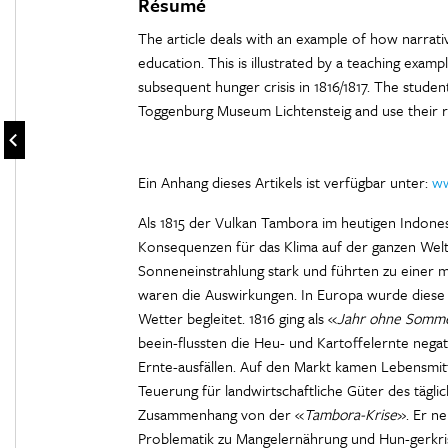
Résumé
The article deals with an example of how narra
education. This is illustrated by a teaching exam
subsequent hunger crisis in 1816/1817. The stude
Toggenburg Museum Lichtensteig and use their res
Ein Anhang dieses Artikels ist verfügbar unter:
ww
Als 1815 der Vulkan Tambora im heutigen Indone
Konsequenzen für das Klima auf der ganzen Welt.
Sonneneinstrahlung stark und führten zu einer 
waren die Auswirkungen. In Europa wurde diese
Wetter begleitet. 1816 ging als «
Jahr ohne Somm
beein-flussten die Heu- und Kartoffelernte neg
Ernte-ausfällen. Auf den Markt kamen Lebensmitt
Teuerung für landwirtschaftliche Güter des täglic
Zusammenhang von der «
Tambora-Krise
». Er n
Problematik zu Mangelernährung und Hun-gerkris