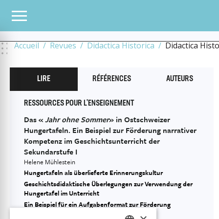
TOUS LES NUMÉROS
2021
7
HISTOIRE ENVIRONNEMENTALE
DAS « JAHR OH
KOMPETENZ IM GESCHICHTSUNTERRICHT DER SEKUNDARSTUFE I
Accueil
Revues
Didactica Historica
Didactica Hist
LIRE
RÉFÉRENCES
AUTEURS
RESSOURCES POUR L'ENSEIGNEMENT
Das «
Jahr ohne Sommer
» in Ostschweizer
Hungertafeln. Ein Beispiel zur Förderung narrativer
Kompetenz im Geschichtsunterricht der
Sekundarstufe I
Helene Mühlestein
Hungertafeln als überlieferte Erinnerungskultur
Geschichtsdidaktische Überlegungen zur Verwendung der
Hungertafel im Unterricht
Ein Beispiel für ein Aufgabenformat zur Förderung
narrativer Kompetenz
×