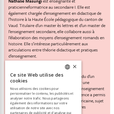
Nathalie Masungi
est enseignante et
praticienneformatrice au secondaire I. Elle est
également chargée d’enseignement en didactique de
l’histoire à la Haute École pédagogique du canton de
Vaud. Titulaire d’un master ès lettres et d’un master de
l’enseignement secondaire, elle collabore aussi à
l’élaboration des moyens d’enseignement romands en
histoire. Elle s’intéresse particulièrement aux
articulations entre théorie didactique et pratiques
d’enseignement.
×
nathalie.masungi@hepl.ch
Ce site Web utilise des
Le présent article est un bref compte rendu d’un
FRENCH
cookies
travail de terrain, une fenêtre ouverte sur une
GERMAN
démarche menée avec des élèves dans l’enseignement
Nous utilisons des cookies pour
de l’histoire au secondaire I. Cette expérience a permis
personnaliser le contenu, les publicités et
ITALIAN
analyser notre trafic. Nous partageons
aux élèves de se confronter à l’histoire africaine, sujet
également des informations sur votre
pratiquement absent des manuels scolaires
utilisation de notre site avec nos
occidentaux.
partenaires de publicité et d'analyse qui