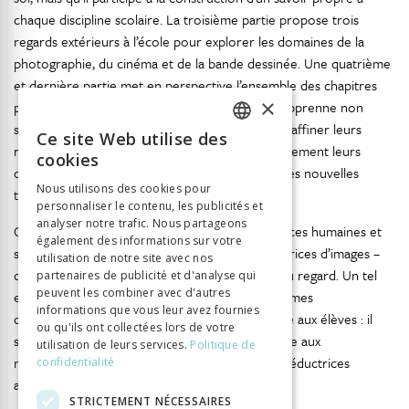
chaque discipline scolaire. La troisième partie propose trois
regards extérieurs à l’école pour explorer les domaines de la
photographie, du cinéma et de la bande dessinée. Une quatrième
et dernière partie met en perspective l’ensemble des chapitres
×
pour plaider en faveur d’un enseignement qui apprenne non
seulement aux élèves à décoder les images et à affiner leurs
Ce site Web utilise des
FRENCH
regards d’observateurs, mais qui développe également leurs
cookies
compétences et leurs savoirs dans l’utilisation des nouvelles
GERMAN
Nous utilisons des cookies pour
technologies.
personnaliser le contenu, les publicités et
ITALIAN
analyser notre trafic. Nous partageons
Cet ouvrage permettra aux disciplines des sciences humaines et
également des informations sur votre
sociales – particulièrement grandes consommatrices d’images –
utilisation de notre site avec nos
de prendre en charge une forme d’éducation au regard. Un tel
partenaires de publicité et d'analyse qui
peuvent les combiner avec d'autres
enseignement constitue un enjeu majeur en termes
informations que vous leur avez fournies
d’apprentissage pour donner des clés de lecture aux élèves : il
ou qu'ils ont collectées lors de votre
s’agit de les outiller pour qu’ils puissent faire face aux
utilisation de leurs services.
Politique de
nombreuses manipulations et représentations réductrices
confidentialité
auxquelles les exposent les images.
STRICTEMENT NÉCESSAIRES