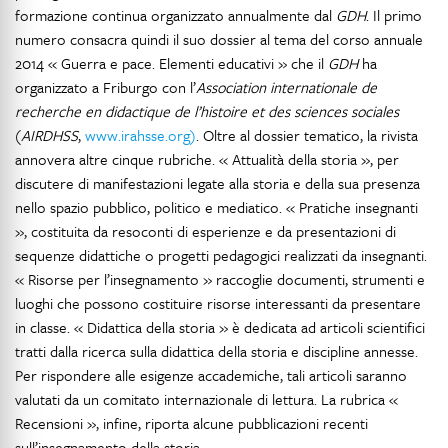
formazione continua organizzato annualmente dal
GDH
. Il primo
numero consacra quindi il suo dossier al tema del corso annuale
2014 « Guerra e pace. Elementi educativi » che il
GDH
ha
organizzato a Friburgo con l’
Association internationale de
recherche en didactique de l’histoire et des sciences sociales
(
AIRDHSS
,
www.irahsse.org)
. Oltre al dossier tematico, la rivista
annovera altre cinque rubriche. « Attualità della storia », per
discutere di manifestazioni legate alla storia e della sua presenza
nello spazio pubblico, politico e mediatico. « Pratiche insegnanti
», costituita da resoconti di esperienze e da presentazioni di
sequenze didattiche o progetti pedagogici realizzati da insegnanti.
« Risorse per l’insegnamento » raccoglie documenti, strumenti e
luoghi che possono costituire risorse interessanti da presentare
in classe. « Didattica della storia » è dedicata ad articoli scientifici
tratti dalla ricerca sulla didattica della storia e discipline annesse.
Per rispondere alle esigenze accademiche, tali articoli saranno
valutati da un comitato internazionale di lettura. La rubrica «
Recensioni », infine, riporta alcune pubblicazioni recenti
sull’insegnamento della storia.