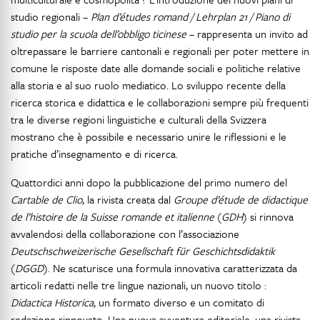
studio regionali –
Plan d’études romand / Lehrplan 21 / Piano di
studio per la scuola dell’obbligo ticinese
– rappresenta un invito ad
oltrepassare le barriere cantonali e regionali per poter mettere in
comune le risposte date alle domande sociali e politiche relative
alla storia e al suo ruolo mediatico. Lo sviluppo recente della
ricerca storica e didattica e le collaborazioni sempre più frequenti
tra le diverse regioni linguistiche e culturali della Svizzera
mostrano che è possibile e necessario unire le riflessioni e le
pratiche d’insegnamento e di ricerca.
Quattordici anni dopo la pubblicazione del primo numero del
Cartable de Clio
, la rivista creata dal
Groupe d’étude de didactique
de l’histoire de la Suisse romande et italienne
(
GDH
) si rinnova
avvalendosi della collaborazione con l’associazione
Deutschschweizerische Gesellschaft für Geschichtsdidaktik
(
DGGD
). Ne scaturisce una formula innovativa caratterizzata da
articoli redatti nelle tre lingue nazionali, un nuovo titolo :
Didactica Historica
, un formato diverso e un comitato di
redazione rinnovato. Una nuova avventura editoriale, una rivista