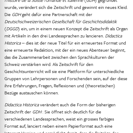
l’histoire de la Suisse romande et italienne
(
GDH
) gegründet
wurde, verändert sich die Zeitschrift und gewinnt ein neues Kleid.
Die
GDH
geht dafür eine Partnerschaft mit der
Deutschschweizerischen Gesellschaft für Geschichtsdidaktik
(
DGGD
) ein, um in einem neuen Konzept die Zeitschrift als Organ
mit Artikeln in den drei Landessprachen zu lancieren.
Didactica
Historica ‒
dies ist der neue Titel für ein erneuertes Format und
eine erneuerte Redaktion, mit der ein neues Abenteuer beginnt,
das die Zusammenarbeit zwischen den Sprachkulturen der
Schweiz verstärken wird. Als Zeitschrift für den
Geschichtsunterricht will sie eine Plattform für unterschiedliche
Gruppen von Lehrpersonen und Forschenden sein, auf der diese
ihre Erfahrungen, Fragen, Reflexionen und (theoretischen)
Bezüge austauschen können.
Didactica Historica
verändert auch die Form der bisherigen
Zeitschrift der
GDH
: Sie öffnet sich deutlich für die
verschiedenen Landessprachen, weist ein grosses farbiges
Format auf, lanciert neben einem Papierformat auch eine