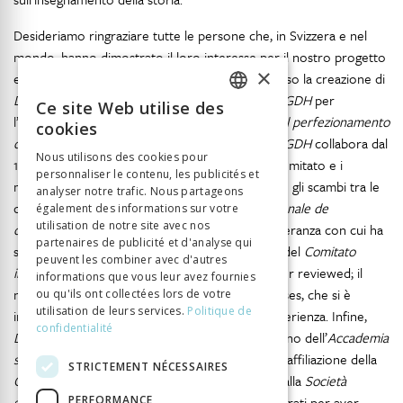
Desideriamo ringraziare tutte le persone che, in Svizzera e nel
mondo, hanno dimostrato il loro interesse per il nostro progetto
×
e, grazie alla loro partecipazione, hanno permesso la creazione di
Didactica Historica
: il comitato ed i membri del
GDH
per
Ce site Web utilise des
FRENCH
l’indispensabile sostegno; il
Centro svizzero per il perfezionamento
cookies
degli insegnanti delle scuole superiori
, con cui il
GDH
collabora dal
GERMAN
Nous utilisons des cookies pour
1997 per l’organizzazione del corso annuale; il comitato e i
personnaliser le contenu, les publicités et
ITALIAN
membri della
DGGD
, molto attivi nel consolidare gli scambi tra le
analyser notre trafic. Nous partageons
diverse regioni linguistiche; la
Coordination nationale de
également des informations sur votre
utilisation de notre site avec nos
didactique de l’histoire
(
CODHIS
), per la perseveranza con cui ha
partenaires de publicité et d'analyse qui
sostenuto quest’avventura editoriale; i membri del
Comitato
peuvent les combiner avec d'autres
internazionale di lettura
garanti della rubrica peer reviewed; il
informations que vous leur avez fournies
nostro editore Alphil-Presses universitaires suisses, che si è
ou qu'ils ont collectées lors de votre
utilisation de leurs services.
Politique de
impegnato con entusiasmo in questa nuova esperienza. Infine,
confidentialité
Didactica Historica
ha potuto contare sul sostegno dell’
Accademia
svizzera delle scienze umane e sociali
– tramite l’affiliazione della
STRICTEMENT NÉCESSAIRES
Coordinazione nazionale di didattica della storia
alla
Società
PERFORMANCE
svizzera di storia
– a cui siamo particolarmente grati per aver