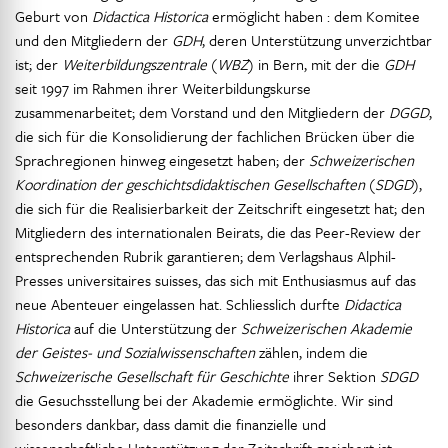
Geburt von
Didactica Historica
ermöglicht haben : dem Komitee
und den Mitgliedern der
GDH
, deren Unterstützung unverzichtbar
ist; der
Weiterbildungszentrale
(
WBZ
) in Bern, mit der die
GDH
seit 1997 im Rahmen ihrer Weiterbildungskurse
zusammenarbeitet; dem Vorstand und den Mitgliedern der
DGGD
,
die sich für die Konsolidierung der fachlichen Brücken über die
Sprachregionen hinweg eingesetzt haben; der
Schweizerischen
Koordination der geschichtsdidaktischen Gesellschaften
(
SDGD
),
die sich für die Realisierbarkeit der Zeitschrift eingesetzt hat; den
Mitgliedern des internationalen Beirats, die das Peer-Review der
entsprechenden Rubrik garantieren; dem Verlagshaus Alphil-
Presses universitaires suisses, das sich mit Enthusiasmus auf das
neue Abenteuer eingelassen hat. Schliesslich durfte
Didactica
Historica
auf die Unterstützung der
Schweizerischen Akademie
der Geistes- und Sozialwissenschaften
zählen, indem die
Schweizerische Gesellschaft für Geschichte
ihrer Sektion
SDGD
die Gesuchsstellung bei der Akademie ermöglichte. Wir sind
besonders dankbar, dass damit die finanzielle und