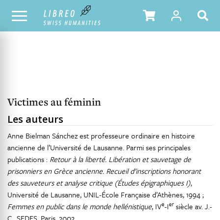
NOTRE CATALOGUE
TABLE DES MATIÈRES
Victimes au féminin
Les auteurs
Anne Bielman Sánchez est professeure ordinaire en histoire
ancienne de l’Université de Lausanne. Parmi ses principales
publications :
Retour à la liberté. Libération et sauvetage de
prisonniers en Grèce ancienne. Recueil d’inscriptions honorant
des sauveteurs et analyse critique (Études épigraphiques I)
,
Université de Lausanne, UNIL-École Française d’Athènes, 1994 ;
e
er
Femmes en public dans le monde hellénistique
, IV
-I
siècle av. J.-
C., SEDES, Paris, 2002.