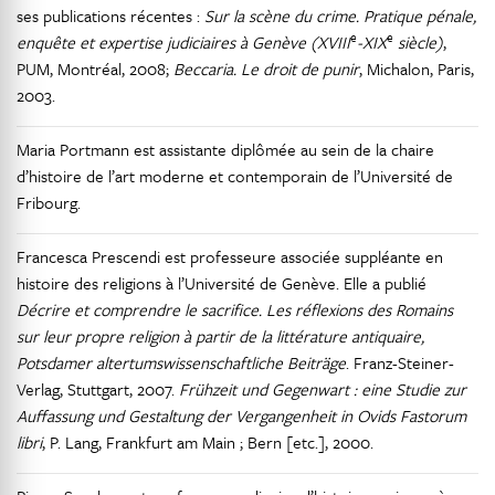
ses publications récentes :
Sur la scène du crime. Pratique pénale,
e
e
enquête et expertise judiciaires à Genève (XVIII
-XIX
siècle)
,
PUM, Montréal, 2008;
Beccaria. Le droit de punir
, Michalon, Paris,
2003.
Maria Portmann est assistante diplômée au sein de la chaire
d’histoire de l’art moderne et contemporain de l’Université de
Fribourg.
Francesca Prescendi est professeure associée suppléante en
histoire des religions à l’Université de Genève. Elle a publié
Décrire et comprendre le sacrifice. Les réflexions des Romains
sur leur propre religion à partir de la littérature antiquaire,
Potsdamer altertumswissenschaftliche Beiträge
. Franz-Steiner-
Verlag, Stuttgart, 2007.
Frühzeit und Gegenwart : eine Studie zur
Auffassung und Gestaltung der Vergangenheit in Ovids Fastorum
libri
, P. Lang, Frankfurt am Main ; Bern [etc.], 2000.