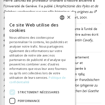
Pierre Sanchez est professeur ordinaire d’histoire ancienne à
l’Université de Genève. Il a publié
L’Amphictionie des Pyles et de
e
Delphes : recherches sur son rôle historique, des origines au II
×
siècle de notre ère
, Franz Steiner Verlag, Stuttgart, 2001.
Ce site Web utilise des
FRENCH
Martha Vassiliadi-Papagiannakis est maître assistante à l’unité de
cookies
grec moderne à l’Université de Genève. Elle a entre autres écrit
GERMAN
Nous utilisons des cookies pour
en 2008
Les fastes de la Décadence chez Constantin Cavafy
,
personnaliser le contenu, les publicités et
ITALIAN
Néféli, Athènes.
analyser notre trafic. Nous partageons
également des informations sur votre
utilisation de notre site avec nos
Markus Winkler est professeur ordinaire du département
partenaires de publicité et d'analyse qui
d’allemand à l’Université de Genève et codirecteur et
peuvent les combiner avec d'autres
coordinateur du programme de littérature comparée à
informations que vous leur avez fournies
l’Université de Genève. Il a entre autres publié en 1984
ou qu'ils ont collectées lors de votre
utilisation de leurs services.
Politique de
Décadence actuelle. Benjamin Constants Kritik der französischen
confidentialité
Aufklärung
, Peter Lang, Frankfurt, et, en 2009,
Von Iphigenie zu
Medea. Semantik und Dramaturgie des Barbarischen bei Goethe
STRICTEMENT NÉCESSAIRES
und Grillparzer
, Max Niemeyer, Tübingen.
PERFORMANCE