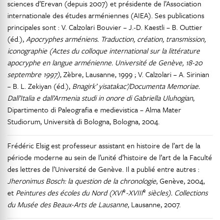
sciences d’Erevan (depuis 2007) et présidente de l’Association
internationale des études arméniennes (AIEA). Ses publications
principales sont : V. Calzolari Bouvier – J.-D. Kaestli – B. Outtier
(éd.),
Apocryphes arméniens. Traduction, création, transmission,
iconographie (Actes du colloque international sur la littérature
apocryphe en langue arménienne. Université de Genève, 18-20
septembre 1997)
, Zèbre, Lausanne, 1999 ; V. Calzolari – A. Sirinian
– B. L. Zekiyan (éd.),
Bnagirk’ yisatakac’/Documenta Memoriae.
Dall’Italia e dall’Armenia studi in onore di Gabriella Uluhogian
,
Dipartimento di Paleografia e medievistica – Alma Mater
Studiorum, Università di Bologna, Bologna, 2004.
Frédéric Elsig est professeur assistant en histoire de l’art de la
période moderne au sein de l’unité d’histoire de l’art de la Faculté
des lettres de l’Université de Genève. Il a publié entre autres :
Jheronimus Bosch: la question de la chronologie
, Genève, 2004,
e
e
et
Peintures des écoles du Nord (XVI
-XVIII
siècles). Collections
du Musée des Beaux-Arts de Lausanne
, Lausanne, 2007.