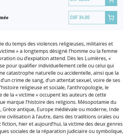
imée

34.00
e du temps des violences religieuses, militaires et
« victime » a longtemps désigné l’homme ou la femme
doration ou d’expiation attend. Dès les Lumières, «
ise pour qualifier individuellement celle ou celui qui
une catastrophe naturelle ou accidentelle, ainsi que la
 d’un crime de sang, d’un attentat sexuel, voire de ses
histoire religieuse et sociale, l’anthropologie, le
e de la « victime » occupent les auteurs de cette
que marque l’histoire des religions. Mésopotamie du
e, Grèce antique, Europe médiévale ou moderne, Inde
e civilisation à l’autre, dans des traditions orales ou
t fiction, hier et aujourd’hui, la victime des deux genres
ues sociales de la réparation judiciaire ou symbolique,