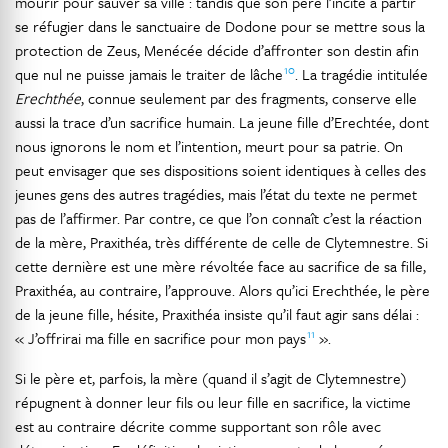
mourir pour sauver sa ville : tandis que son père l’incite à partir
se réfugier dans le sanctuaire de Dodone pour se mettre sous la
protection de Zeus, Menécée décide d’affronter son destin afin
10
que nul ne puisse jamais le traiter de lâche
. La tragédie intitulée
Erechthée
, connue seulement par des fragments, conserve elle
aussi la trace d’un sacrifice humain. La jeune fille d’Erechtée, dont
nous ignorons le nom et l’intention, meurt pour sa patrie. On
peut envisager que ses dispositions soient identiques à celles des
jeunes gens des autres tragédies, mais l’état du texte ne permet
pas de l’affirmer. Par contre, ce que l’on connaît c’est la réaction
de la mère, Praxithéa, très différente de celle de Clytemnestre. Si
cette dernière est une mère révoltée face au sacrifice de sa fille,
Praxithéa, au contraire, l’approuve. Alors qu’ici Erechthée, le père
de la jeune fille, hésite, Praxithéa insiste qu’il faut agir sans délai :
11
« J’offrirai ma fille en sacrifice pour mon pays
».
Si le père et, parfois, la mère (quand il s’agit de Clytemnestre)
répugnent à donner leur fils ou leur fille en sacrifice, la victime
est au contraire décrite comme supportant son rôle avec