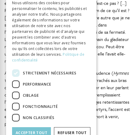
exemple ce pichet par terre, c’est un cruchon, n’est-ce pas ? […]
Nous utilisons des cookies pour
personnaliser le contenu, les publicités et
ITALIAN
Pourrait-on l’appeler d’un autre nom que du nom de ce qu’il est ?
analyser notre trafic. Nous partageons
[…] Pareillement, moi non plus je ne peux me dire autre que je ne
également des informations sur votre
suis, chrétienne ». Le moment du supplice venu, dans
utilisation de notre site avec nos
l’amphithéâtre, elle ne perd ni de son courage ni de sa fermeté.
partenaires de publicité et d'analyse qui
peuvent les combiner avec d'autres
La fin du récit de la passion affirme « quand la main du gladiateur
informations que vous leur avez fournies
novice hésitait, elle le guida elle-même vers son cou. Peut-être
ou qu'ils ont collectées lors de votre
une telle femme n’aurait pu être tuée […] que si elle l’avait elle-
utilisation de leurs services.
Politique de
même voulu ».
confidentialité
Ailleurs, dans le récit de la passion de Roman, Prudence (
Hymnes
STRICTEMENT NÉCESSAIRES
10, 8, 791-793) raconte le supplice des enfants arrachés aux bras
PERFORMANCE
de leurs mères, lesquelles tentent de les consoler en leur parlant
de la récompense divine : « ces nobles paroles remplissaient
CIBLAGE
l’enfant de joie, désormais il se moquait des verges retentissantes
FONCTIONNALITÉ
et de la douleur des coups ». Dans le cas des martyrs, l’accent est
en effet souvent mis sur la joie que procure la mort à venir,
NON CLASSIFIÉS
plutôt que sur la douleur qui la précède.
ACCEPTER TOUT
REFUSER TOUT