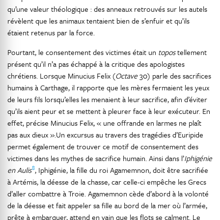
qu’une valeur théologique : des anneaux retrouvés sur les autels
révèlent que les animaux tentaient bien de s’enfuir et qu’ils
étaient retenus par la force.
Pourtant, le consentement des victimes était un
topos
tellement
présent qu’il n’a pas échappé à la critique des apologistes
chrétiens. Lorsque Minucius Felix (
Octave
30) parle des sacrifices
humains à Carthage, il rapporte que les mères fermaient les yeux
de leurs fils lorsqu’elles les menaient à leur sacrifice, afin d’éviter
qu’ils aient peur et se mettent à pleurer face à leur exécuteur. En
effet, précise Minucius Felix, « une offrande en larmes ne plaît
pas aux dieux ».Un excursus au travers des tragédies d’Euripide
permet également de trouver ce motif de consentement des
victimes dans les mythes de sacrifice humain. Ainsi dans l’
Iphigénie
8
en Aulis
, Iphigénie, la fille du roi Agamemnon, doit être sacrifiée
à Artémis, la déesse de la chasse, car celle-ci empêche les Grecs
d’aller combattre à Troie. Agamemnon cède d’abord à la volonté
de la déesse et fait appeler sa fille au bord de la mer où l’armée,
prête à embarquer, attend en vain que les flots se calment. Le