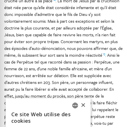
crucifié un autre à sa place
. La mort de Jésus par la crucifixion
était niée parce qu’elle était considérée infamante et qu’il était
donc impossible d’admettre que le fils de Dieu s’y soit
volontairement soumis. Mais à part ces exceptions et selon la
doctrine la plus courante, et par ailleurs adoptée par l’Église,
Jésus, bien que capable de faire revivre les morts, n’a rien fait
pour éviter son propre trépas. Concernant les martyrs, en plus
des épisodes d’auto-dénonciation, nous pouvons affirmer que, de
15
même, ils subissent leur sort sans la moindre réactivité
. Ainsi le
cas de Perpétue tel que raconté dans sa passion : Perpétue, une
femme de 22 ans, d’une noble famille africaine, et mère d’un
nourrisson, est arrêtée sur délation. Elle est suppliciée avec
d’autres chrétiens en 203. Son père, un personnage influent,
aurait pu la faire libérer si elle avait accepté de collaborer. En
effet, jusqu’au moment du procès, son père tente de la
convaincre de sacrifier à l’empereur et essaie de la faire fléchir
×
avec toutes sortes d’arguments, entre autres en lui rappelant le
Ce site Web utilise des
petit enfant qu’elle laissera orphelin. Inflexible, Perpétue reste
FRENCH
cookies
fermement dévouée à sa croyance : « Mon père, vois-tu par
GERMAN