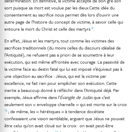
détermination. En définitive, la victime accepte de bon gré son
sort puisque sa mort est voulue par les dieux.Cette idée du
consentement au sacrifice nous permet dès lors d’ouvrir une
autre page de l’histoire du concept de victime, à savoir celle qui
12
entoure la mort du Christ et celle des martyrs
.
En effet, Jésus et les martyrs, tout comme les victimes des
sacrifices traditionnels (du moins celles du discours idéalisé de
l’Antiquité), ne refusent pas a priori de se soumettre à leur
exécution, qui est même affrontée avec courage. La passivité de
la victime face au destin fatal qui lui est imposé n’équivaut pas à
une objection au sacrifice : Jésus, qui est la victime par
excellence, ne fait rien pour empêcher son exécution. Cette
inertie a beaucoup donné à réfléchir dans l’Antiquité déjà. Par
exemple, Jésus affirme dans l’
Évangile de Judas
que c’est
seulement son « enveloppe charnelle » qui est morte sur la croix
13
; de même, les « hérétiques » à tendance docétiste
confessaient une vision semblable, arguant que Jésus ne pouvait
être celui qu’on avait cloué sur la croix : on avait peut-être
14