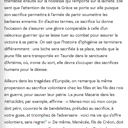
thématise ensuite sur la noblesse qui l’emporte sur la lâcheté. Elle
sent que l’attention de toute la Grèce se porte sur elle puisque
son sacrifice permettra à l’armée de partir soumettre les
barbares ennemis. En d’autres termes, ce sacrifice lui donne
l’occasion de s’assurer une gloire comparable à celle d’un
valeureux guerrier qui se laisse tuer au combat pour assurer la
victoire à sa patrie. On sait que l’histoire d’Iphigénie se terminera
différemment : une biche sera sacrifiée à sa place, tandis que la
jeune fille sera transportée en Tauride dans le sanctuaire
d’Artémis, où, ironie du sort, elle devra s’occuper des sacrifices
humains pour la déesse.
Ailleurs dans les tragédies d’Euripide, on remarque la même
propension au sacrifice volontaire chez les filles et les fils des rois
en guerre, pour sauver leur patrie. La jeune Macarie dans les
Héraclides
, par exemple, affirme : « Menez-moi où mon corps
doit périr, couvrez-le de bandelettes, préludez au sacrifice, à
votre guise, et triomphez de l’adversaire : voici ma vie qui s’offre
9
volontiers, sans regret
». De même, Menécée, fils de Créon, doit