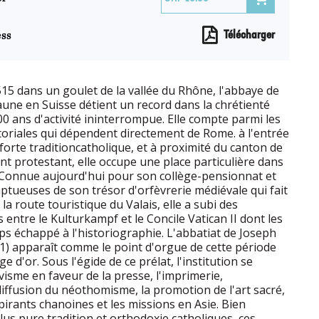
ss
Télécharger
515 dans un goulet de la vallée du Rhône, l'abbaye de
une en Suisse détient un record dans la chrétienté
00 ans d'activité ininterrompue. Elle compte parmi les
toriales qui dépendent directement de Rome. à l'entrée
forte traditioncatholique, et à proximité du canton de
t protestant, elle occupe une place particulière dans
.Connue aujourd'hui pour son collège-pensionnat et
ptueuses de son trésor d'orfèvrerie médiévale qui fait
 la route touristique du Valais, elle a subi des
entre le Kulturkampf et le Concile Vatican II dont les
ps échappé à l'historiographie. L'abbatiat de Joseph
) apparaît comme le point d'orgue de cette période
d'or. Sous l'égide de ce prélat, l'institution se
visme en faveur de la presse, l'imprimerie,
diffusion du néothomisme, la promotion de l'art sacré,
pirants chanoines et les missions en Asie. Bien
plus pure tradition et orthodoxie catholiques, ces