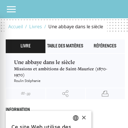
NOTRE CATALOGUE
UNE ABBAYE DANS LE SIÈCLE
Accueil
Livres
Une abbaye dans le siècle
LIVRE
TABLE DES MATIÈRES
RÉFÉRENCES
Une abbaye dans le siècle
Missions et ambitions de Saint-Maurice (1870-
1970)
Roulin Stéphanie
INFORMATION
×
Roulin Stéphanie
Auteur
Éditeur
Alphil
Ce site Web utilise des