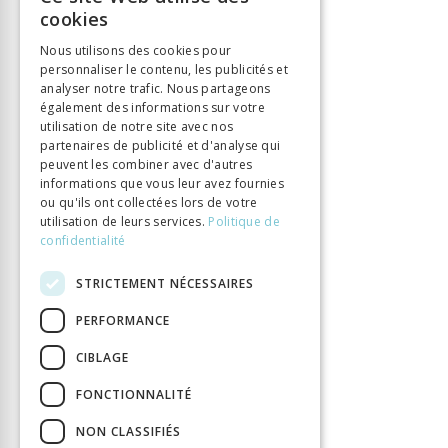
FRENCH
ISBN
9782889302505
cookies
GERMAN
Langue
Français
Nous utilisons des cookies pour
Collection
Histoire
personnaliser le contenu, les publicités et
ITALIAN
analyser notre trafic. Nous partageons
Nombre de pages
266
également des informations sur votre
Parution
1 avr. 2019
utilisation de notre site avec nos
partenaires de publicité et d'analyse qui
Type de livre
Monographie
peuvent les combiner avec d'autres
DOI
10.33055/ALPHIL.03114
informations que vous leur avez fournies
ou qu'ils ont collectées lors de votre
utilisation de leurs services.
Politique de
confidentialité
STRICTEMENT NÉCESSAIRES
PERFORMANCE
CIBLAGE
FONCTIONNALITÉ
NON CLASSIFIÉS