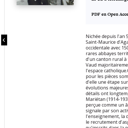
PDF en Open Acce
Nichée depuis l'an 
Saint-Maurice d'Aga
occidentale avec 15
rares abbayes terri
d'un canton rural à 
Vaud majoritairemen
l'espace catholique
pour les pièces som
d'elle une étape sur
évolutions majeures 
détails ont longtem
Mariétan (1914-1931
perçue comme un âge 
signale par son acti
l'enseignement, la 
le recrutement d'as
qu'inscrits dans la 