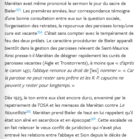
Mariétan avait même prononcé le sermon le jour du sacre de
353
Bieler
. Les premières années, leur correspondance témoigne
d’une bonne consultation entre eux sur la question sociale,
l’organisation des retraites, la repourvue des paroisses lorsqu’une
354
cure est vacante
. C’était sans compter avec le tempérament de
feu des deux prélats. Le caractère procédurier de Bieler apparaît
bientôt dans la gestion des paroisses relevant de Saint-Maurice.
Ainsi presse-t-il Mariétan de désigner rapidement les curés de
paroisses vacantes (Aigle et Troistorrents), à moins que «
d’après
le canon 1451, l’abbaye renonce au droit de
[les]
nommer
». «
Car
la paroisse ne peut rester sans prêtre et les R. P. capucins ne
peuvent y rester pour longtemps.
»
Dès 1923, le ton entre eux s’est encore durci, envenimé par le
rapatriement de l’OSA et les menaces de Mariétan contre
Le
355
Nouvelliste
. Mariétan prend Bieler de haut en lui rappelant qu’il
356
était son aîné en sacerdoce et en épiscopat
. Cette escalade va
en fait relancer le vieux conflit de juridiction qui n’avait plus
entravé les relations entre l’abbaye et Sion depuis le décès de