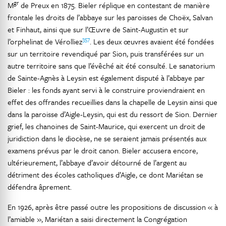
gr
M
de Preux en 1875. Bieler réplique en contestant de manière
frontale les droits de l’abbaye sur les paroisses de Choëx, Salvan
et Finhaut, ainsi que sur l’Œuvre de Saint-Augustin et sur
357
l’orphelinat de Vérolliez
. Les deux œuvres avaient été fondées
sur un territoire revendiqué par Sion, puis transférées sur un
autre territoire sans que l’évêché ait été consulté. Le sanatorium
de Sainte-Agnès à Leysin est également disputé à l’abbaye par
Bieler : les fonds ayant servi à le construire proviendraient en
effet des offrandes recueillies dans la chapelle de Leysin ainsi que
dans la paroisse d’Aigle-Leysin, qui est du ressort de Sion. Dernier
grief, les chanoines de Saint-Maurice, qui exercent un droit de
juridiction dans le diocèse, ne se seraient jamais présentés aux
examens prévus par le droit canon. Bieler accusera encore,
ultérieurement, l’abbaye d’avoir détourné de l’argent au
détriment des écoles catholiques d’Aigle, ce dont Mariétan se
défendra âprement.
En 1926, après être passé outre les propositions de discussion « à
l’amiable », Mariétan a saisi directement la Congrégation