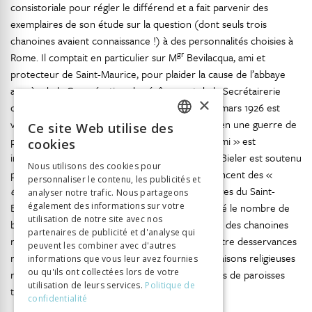
consistoriale pour régler le différend et a fait parvenir des
exemplaires de son étude sur la question (dont seuls trois
chanoines avaient connaissance !) à des personnalités choisies à
gr
Rome. Il comptait en particulier sur M
Bevilacqua, ami et
protecteur de Saint-Maurice, pour plaider la cause de l’abbaye
auprès de la Congrégation des évêques et de la Secrétairerie
×
d’État du Vatican. Mais le décès de ce prélat en mars 1926 est
358
venu tout bouleverser
. L’affaire s’est enlisée en une guerre de
Ce site Web utilise des
FRENCH
position où le moindre mouvement de l’« ennemi » est
cookies
interprété comme une manœuvre impérialiste. Bieler est soutenu
GERMAN
Nous utilisons des cookies pour
par les chanoines du chapitre de Sion, qui dénoncent des «
personnaliser le contenu, les publicités et
ITALIAN
empiétements
» incessants des maisons régulières du Saint-
analyser notre trafic. Nous partageons
Bernard et de Saint-Maurice. Estimant trop élevé le nombre de
également des informations sur votre
utilisation de notre site avec nos
bénéfices réguliers (les paroisses desservies par des chanoines
partenaires de publicité et d'analyse qui
réguliers), ils réclament une distinction nette entre desservances
peuvent les combiner avec d'autres
régulières et séculières et souhaitent que les maisons religieuses
informations que vous leur avez fournies
ou qu'ils ont collectées lors de votre
renoncent à leur privilège de présenter les curés de paroisses
utilisation de leurs services.
Politique de
359
telles que Monthey et Troistorrents
.
confidentialité