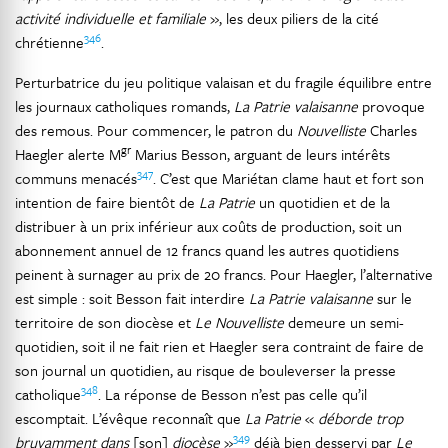
activité individuelle et familiale
», les deux piliers de la cité
346
chrétienne
.
Perturbatrice du jeu politique valaisan et du fragile équilibre entre
les journaux catholiques romands,
La Patrie valaisanne
provoque
des remous. Pour commencer, le patron du
Nouvelliste
Charles
gr
Haegler alerte M
Marius Besson, arguant de leurs intérêts
347
communs menacés
. C’est que Mariétan clame haut et fort son
intention de faire bientôt de
La Patrie
un quotidien et de la
distribuer à un prix inférieur aux coûts de production, soit un
abonnement annuel de 12 francs quand les autres quotidiens
peinent à surnager au prix de 20 francs. Pour Haegler, l’alternative
est simple : soit Besson fait interdire
La Patrie valaisanne
sur le
territoire de son diocèse et
Le Nouvelliste
demeure un semi-
quotidien, soit il ne fait rien et Haegler sera contraint de faire de
son journal un quotidien, au risque de bouleverser la presse
348
catholique
. La réponse de Besson n’est pas celle qu’il
escomptait. L’évêque reconnaît que
La Patrie
«
déborde trop
349
bruyamment dans
[son]
diocèse
»
déjà bien desservi par
Le