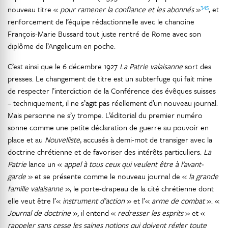
345
nouveau titre «
pour ramener la confiance et les abonnés
»
, et
renforcement de l’équipe rédactionnelle avec le chanoine
François-Marie Bussard tout juste rentré de Rome avec son
diplôme de l’Angelicum en poche.
C’est ainsi que le 6 décembre 1927
La Patrie valaisanne
sort des
presses. Le changement de titre est un subterfuge qui fait mine
de respecter l’interdiction de la Conférence des évêques suisses
– techniquement, il ne s’agit pas réellement d’un nouveau journal.
Mais personne ne s’y trompe. L’éditorial du premier numéro
sonne comme une petite déclaration de guerre au pouvoir en
place et au
Nouvelliste
, accusés à demi-mot de transiger avec la
doctrine chrétienne et de favoriser des intérêts particuliers.
La
Patrie
lance un «
appel à tous ceux qui veulent être à l’avant-
garde
» et se présente comme le nouveau journal de «
la grande
famille valaisanne
», le porte-drapeau de la cité chrétienne dont
elle veut être l’«
instrument d’action
» et l’«
arme de combat
». «
Journal de doctrine
», il entend «
redresser les esprits
» et «
rappeler
sans cesse les saines notions qui doivent régler toute