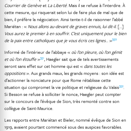
Courrier de Genève
et
La Liberté
. Mais il se refuse à l’interdire. À
cette mesure, qui risquerait selon lui de faire plus de mal que de
bien, il préfère la négociation. Ainsi tente-t-il de raisonner l’abbé
Mariétan : «
Nous allons au-devant de graves ennuis, lui dit-il.
[…]
Vous aurez le premier à en souffrir. C’est uniquement pour le bien
350
de la paix entre catholiques que je vous écris ces lignes
… »
Informé de l’intérieur de l’abbaye «
où l’on pleure, où l’on gémit
351
et où l’on étouffe
»
, Haegler sait que de tels avertissements
seront sans effet sur cet homme qui est «
dans toutes les
oppositions
». Aux grands maux, les grands moyens : son idée est
d’actionner la nonciature pour que Rome rétablisse cette
352
situation qui compromet la vie politique et religieuse du Valais
.
Si Besson se refuse à solliciter le nonce, Haegler peut compter
sur le concours de l’évêque de Sion, très remonté contre son
collègue de Saint-Maurice.
Les rapports entre Mariétan et Bieler, nommé évêque de Sion en
1919, avaient pourtant commencé sous des auspices favorables.