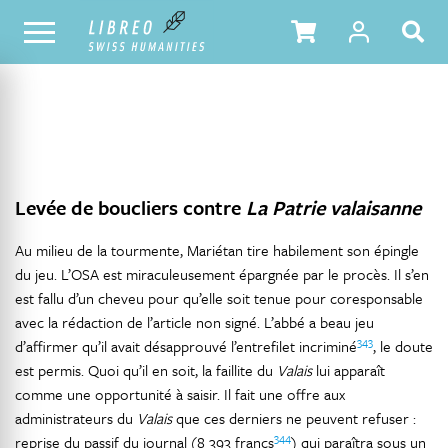
NOTRE CATALOGUE
TABLE DES MATIÈRES
Levée de boucliers contre
La Patrie valaisanne
Au milieu de la tourmente, Mariétan tire habilement son épingle
du jeu. L’OSA est miraculeusement épargnée par le procès. Il s’en
est fallu d’un cheveu pour qu’elle soit tenue pour coresponsable
avec la rédaction de l’article non signé. L’abbé a beau jeu
343
d’affirmer qu’il avait désapprouvé l’entrefilet incriminé
, le doute
est permis. Quoi qu’il en soit, la faillite du
Valais
lui apparaît
comme une opportunité à saisir. Il fait une offre aux
administrateurs du
Valais
que ces derniers ne peuvent refuser :
344
reprise du passif du journal (8 393 francs
) qui paraîtra sous un