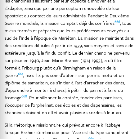
les chanoines s’illustrent par leur capacité à innover et à
s’adapter, ainsi que par une perception renouvelée de leur
apostolat au contact de leurs administrés. Pendant la Deuxième
666
Guerre mondiale, la mission comptait déjà dix confrères
, tous
mieux formés et préparés que leurs prédécesseurs envoyés au
sud de l’Inde à l’époque de Mariétan. La mission se maintient dans
des conditions difficiles à partir de 1939, sans moyens et sans aide
extérieure jusqu’à la fin du conflit. Le dernier chanoine parvenu
sur place en 1940, Jean-Marie Brahier (1914-1993), a dû être
formé à Fribourg plutôt qu’à Birmingham en raison de la
667
guerre
, mais il a pris soin d’obtenir son permis moto et un
diplôme de samaritain, de s’initier à l’art d’arracher des dents,
d’apprendre à monter à cheval, à pétrir du pain et à faire du
668
fromage
. Pour sillonner la contrée, fonder des paroisses,
s’occuper de l’orphelinat, des écoles et des dispensaires, les
chanoines doivent en effet avoir plusieurs cordes à leur arc.
Si la rhétorique missionnaire qui prévaut encore à l’abbaye
lorsque Brahier s’embarque pour l’Asie est du type conquérant –
669