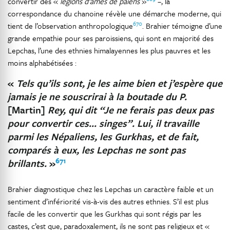
convertir des «
légions d’âmes de païens
»
–, la
correspondance du chanoine révèle une démarche moderne, qui
670
tient de l’observation anthropologique
. Brahier témoigne d’une
grande empathie pour ses paroissiens, qui sont en majorité des
Lepchas, l’une des ethnies himalayennes les plus pauvres et les
moins alphabétisées :
«
Tels qu’ils sont, je les aime bien et j’espère que
jamais je ne souscrirai à la boutade du P.
[Martin]
Rey, qui dit “Je ne ferais pas deux pas
pour convertir ces… singes”. Lui, il travaille
parmi les Népaliens, les Gurkhas, et de fait,
comparés à eux, les Lepchas ne sont pas
671
brillants.
»
Brahier diagnostique chez les Lepchas un caractère faible et un
sentiment d’infériorité vis-à-vis des autres ethnies. S’il est plus
facile de les convertir que les Gurkhas qui sont régis par les
castes, c’est que, paradoxalement, ils ne sont pas religieux et «