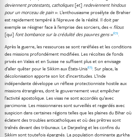
deviennent protestants, catholiques
[et]
redeviennent hindous
pour un morceau de pain
». L’enthousiasme prosélyte de Brahier
est rapidement tempéré à l’épreuve de la réalité. Il doit par
exemple se résigner face à l’emprise des sorciers, des «
filous
672
[qui]
font bombance sur la crédulité des pauvres gens
»
.
Après la guerre, les ressources se sont raréfiées et les conditions
des missions profondément modifiées. Les récoltes de fonds
privés en Valais et en Suisse ne suffisent plus et on envisage
673
d’aller quêter pour le Sikkim aux États-Unis
. Sur place, la
décolonisation apporte son lot d’incertitudes. L’Inde
indépendante développe un réflexe protectionniste hostile aux
missions étrangères, dont le gouvernement veut empêcher
l’activité apostolique. Les visas ne sont accordés qu’avec
parcimonie. Les missionnaires sont surveillés et regardés avec
suspicion dans certaines régions telles que les plaines du Bihar où
éclatent des troubles anticatholiques et où des prêtres sont
traînés devant des tribunaux. Le Darjeeling et les confins du
Sikkim sont toutefois épargnés. La population dominante gurkha