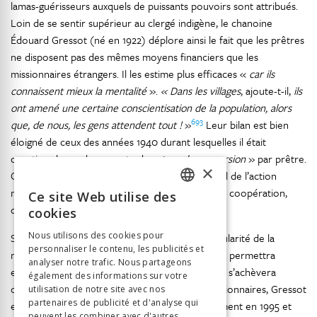
lamas-guérisseurs auxquels de puissants pouvoirs sont attribués.
Loin de se sentir supérieur au clergé indigène, le chanoine
Édouard Gressot (né en 1922) déplore ainsi le fait que les prêtres
ne disposent pas des mêmes moyens financiers que les
missionnaires étrangers. Il les estime plus efficaces «
car ils
connaissent mieux la mentalité
».
« Dans les villages
, ajoute-t-il,
ils
ont amené une certaine conscientisation de la population, alors
693
que, de nous, les gens attendent tout !
»
Leur bilan est bien
éloigné de ceux des années 1940 durant lesquelles il était
question de rendre compte de «
taux de conversion
» par prêtre.
×
Ces propos témoignent d’un changement radical de l’action
missionnaire, à cheval entre l’évangélisation et la coopération,
Ce site Web utilise des
FRENCH
qu’elle soit technique ou humanitaire.
cookies
GERMAN
Nous utilisons des cookies pour
Si les fonds publics ont fait la différence, la popularité de la
personnaliser le contenu, les publicités et
ITALIAN
mission dans le Chablais est telle qu’en 1990, elle permettra
analyser notre trafic. Nous partageons
694
encore la levée de 90 000 francs
. La mission s’achèvera
également des informations sur votre
officiellement en 1994, et les deux derniers missionnaires, Gressot
utilisation de notre site avec nos
partenaires de publicité et d'analyse qui
et Gex-Collet, quitteront Kalimpong respectivement en 1995 et
peuvent les combiner avec d'autres