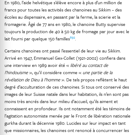
En 1980, l’aide helvétique s’élève encore à plus d’un million de
francs pour toutes les activités des chanoines au Sikkim – des
écoles au dispensaire, en passant par la ferme, la scierie et la
fromagerie. Âgé de 77 ans en 1980, le chanoine Butty supervise
toujours la production de 40 à 50 kg de fromage par jour avec le
692
lait fourni par quelque 150 familles
.
Certains chanoines ont passé l’essentiel de leur vie au Sikkim.
Arrivé en 1947, Emmanuel Gex-Collet (1921-2002) confiera dans
une interview en 1989 avoir été «
libéré au contact de
l’hindouisme
», qu’il considère comme «
une partie de la
révélation de Dieu à l’homme
». De tels propos reflètent le haut
degré d’acculturation de ces chanoines. Si tous ont conservé des
images de leur Suisse natale dans leur habitation, ils n’en sont pas
moins très ancrés dans leur milieu d’accueil, qu’ils aiment et
connaissent en profondeur. Ils ont notamment été les témoins de
l’agitation autonomiste menée par le Front de libération nationale
gurkha durant la décennie 1980. Lucides sur leur impact en tant
que missionnaires, les chanoines ont renoncé à concurrencer les