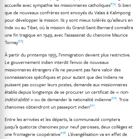
674
accueille avec sympathie les missionnaires catholiques
. Si bien
que de nouveaux confrères sont envoyés du Valais à Kalimpong
pour développer la mission. Ils y sont mieux tolérés qu’ailleurs en
Inde ou au Tibet, où la mission du Grand-Saint-Bernard connaîtra
une fin tragique en 1949, avec l’assassinat du chanoine Maurice
675
Tornay
.
À partir du printemps 1955, l’immigration devient plus restrictive.
Le gouvernement indien interdit l’envoi de nouveaux
missionnaires étrangers s’ils ne peuvent pas faire valoir des
connaissances spécifiques et pour autant que des Indiens ne
puissent pas occuper leurs postes, demande aux missionnaires
établis depuis longtemps de se procurer un certificat de «
non-
676
indésirabilité
» ou de demander la nationalité indienne
. Trois
677
chanoines obtiendront un passeport indien
.
Entre les arrivées et les départs, la communauté comptera
jusqu’à quatorze chanoines pour neuf paroisses, deux collèges et
678
une fromagerie coopérative
. L’évangélisation va en effet de