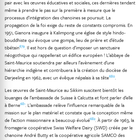
pair avec les œuvres éducatives et sociales, ces dernières tendant
même à prendre le pas sur la première à mesure que le
processus d’intégration des chanoines se poursuit. La
propagation de la foi exige du reste de constants compromis. En
1951, Gianora inaugure à Kalimpong une église de style hindo-
bouddhiste qui évoque une gompa, lieu de prière et d’étude
679
tibétain
. Il est hors de question d’imposer un sanctuaire
néogothique qui rappellerait un édifice européen ! L’abbaye de
Saint-Maurice soutiendra par ailleurs l’avènement d’une
hiérarchie indigène et contribuera à la création du diocèse de
680
Darjeeling en 1962, avec un évêque népalais à sa tête
.
Les œuvres de Saint-Maurice au Sikkim suscitent bientôt les
louanges de l’ambassade de Suisse à Calcutta et font parler d’elle
681
à Berne
. L’ambassade relève l’influence remarquable de la
mission sur le plan matériel et constate que la conception même
682
de l’action missionnaire a beaucoup évolué
. À partir de 1963, la
fromagerie coopérative Swiss Welfare Dairy (SWD) créée par le
chanoine André Butty et la coopérative agricole SAMCO des