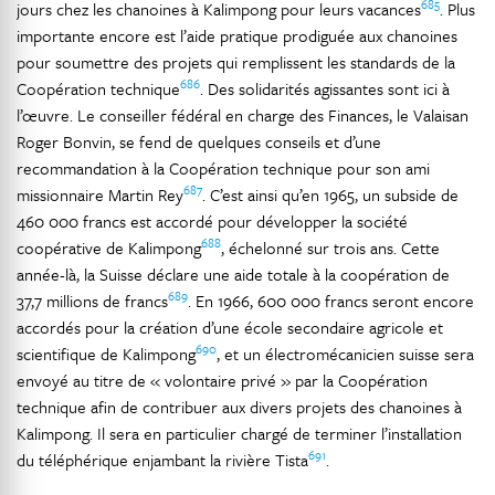
685
jours chez les chanoines à Kalimpong pour leurs vacances
. Plus
importante encore est l’aide pratique prodiguée aux chanoines
pour soumettre des projets qui remplissent les standards de la
686
Coopération technique
. Des solidarités agissantes sont ici à
l’œuvre. Le conseiller fédéral en charge des Finances, le Valaisan
Roger Bonvin, se fend de quelques conseils et d’une
recommandation à la Coopération technique pour son ami
687
missionnaire Martin Rey
. C’est ainsi qu’en 1965, un subside de
460 000 francs est accordé pour développer la société
688
coopérative de Kalimpong
, échelonné sur trois ans. Cette
année-là, la Suisse déclare une aide totale à la coopération de
689
37,7 millions de francs
. En 1966, 600 000 francs seront encore
accordés pour la création d’une école secondaire agricole et
690
scientifique de Kalimpong
, et un électromécanicien suisse sera
envoyé au titre de « volontaire privé » par la Coopération
technique afin de contribuer aux divers projets des chanoines à
Kalimpong. Il sera en particulier chargé de terminer l’installation
691
du téléphérique enjambant la rivière Tista
.