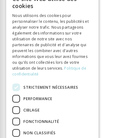
FRENCH
ISBN
9782889302505
cookies
GERMAN
Langue
Français
Nous utilisons des cookies pour
Collection
Histoire
personnaliser le contenu, les publicités et
ITALIAN
analyser notre trafic. Nous partageons
Nombre de pages
266
également des informations sur votre
Parution
1 avr. 2019
utilisation de notre site avec nos
partenaires de publicité et d'analyse qui
Type de livre
Monographie
peuvent les combiner avec d'autres
DOI
10.33055/ALPHIL.03114
informations que vous leur avez fournies
ou qu'ils ont collectées lors de votre
utilisation de leurs services.
Politique de
confidentialité
STRICTEMENT NÉCESSAIRES
PERFORMANCE
CIBLAGE
FONCTIONNALITÉ
NON CLASSIFIÉS