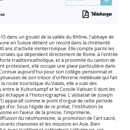
ss
Télécharger
515 dans un goulet de la vallée du Rhône, l'abbaye de
une en Suisse détient un record dans la chrétienté
00 ans d'activité ininterrompue. Elle compte parmi les
toriales qui dépendent directement de Rome. à l'entrée
forte traditioncatholique, et à proximité du canton de
t protestant, elle occupe une place particulière dans
.Connue aujourd'hui pour son collège-pensionnat et
ptueuses de son trésor d'orfèvrerie médiévale qui fait
 la route touristique du Valais, elle a subi des
entre le Kulturkampf et le Concile Vatican II dont les
ps échappé à l'historiographie. L'abbatiat de Joseph
) apparaît comme le point d'orgue de cette période
d'or. Sous l'égide de ce prélat, l'institution se
visme en faveur de la presse, l'imprimerie,
diffusion du néothomisme, la promotion de l'art sacré,
pirants chanoines et les missions en Asie. Bien
plus pure tradition et orthodoxie catholiques, ces