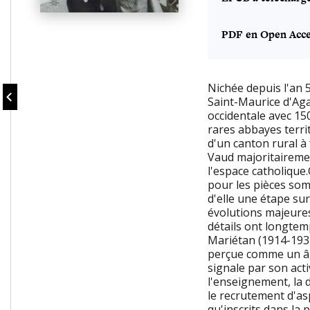
PDF en Open Acce
Nichée depuis l'an 
Saint-Maurice d'Aga
occidentale avec 15
rares abbayes terri
d'un canton rural à 
Vaud majoritairemen
l'espace catholique
pour les pièces som
d'elle une étape sur
évolutions majeures 
détails ont longtem
Mariétan (1914-1931
perçue comme un âge 
signale par son acti
l'enseignement, la 
le recrutement d'as
qu'inscrits dans la 