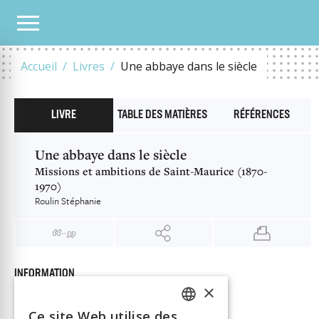
NOTRE CATALOGUE
UNE ABBAYE DANS LE SIÈCLE
Accueil
Livres
Une abbaye dans le siècle
LIVRE
TABLE DES MATIÈRES
RÉFÉRENCES
Une abbaye dans le siècle
Missions et ambitions de Saint-Maurice (1870-
1970)
Roulin Stéphanie
INFORMATION
×
Roulin Stéphanie
Auteur
Éditeur
Alphil
Ce site Web utilise des