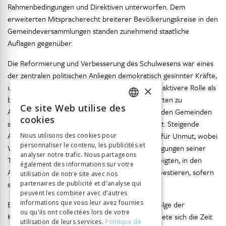
Rahmenbedingungen und Direktiven unterworfen. Dem
erweiterten Mitspracherecht breiterer Bevölkerungskreise in den
Gemeindeversammlungen standen zunehmend staatliche
Auflagen gegenüber.
Die Reformierung und Verbesserung des Schulwesens war eines
der zentralen politischen Anliegen demokratisch gesinnter Kräfte,
und der Staat übernahm in diesem Bereich eine aktivere Rolle als
×
bis anhin. Gerade die schulischen Reformen führten zu
Ce site Web utilise des
Auseinandersetzungen zwischen dem Staat und den Gemeinden
FRENCH
cookies
sowie zu Dissens unter den Winterthurern selbst. Steigende
GERMAN
Ausgaben für das Schulwesen sorgten teilweise für Unmut, wobei
Nous utilisons des cookies pour
personnaliser le contenu, les publicités et
ITALIAN
Winterthur auch unter demokratischeren Bedingungen seiner
analyser notre trafic. Nous partageons
Tradition treu blieb und sich die Bürger bereit zeigten, in den
également des informations sur votre
Ausbau und die Verbesserung der Schulen zu investieren, sofern
utilisation de notre site avec nos
sie sich davon einen Vorteil versprachen.
partenaires de publicité et d'analyse qui
peuvent les combiner avec d'autres
informations que vous leur avez fournies
Bis auf die Krise von 1845/46, als Missernten infolge der
ou qu'ils ont collectées lors de votre
Kartoffelfäule zu einer Teuerung führten, zeichnete sich die Zeit
utilisation de leurs services.
Politique de