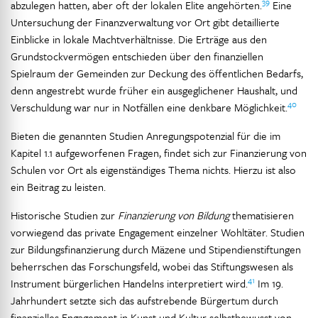
39
abzulegen hatten, aber oft der lokalen Elite angehörten.
Eine
Untersuchung der Finanzverwaltung vor Ort gibt detaillierte
Einblicke in lokale Machtverhältnisse. Die Erträge aus den
Grundstockvermögen entschieden über den finanziellen
Spielraum der Gemeinden zur Deckung des öffentlichen Bedarfs,
denn angestrebt wurde früher ein ausgeglichener Haushalt, und
40
Verschuldung war nur in Notfällen eine denkbare Möglichkeit.
Bieten die genannten Studien Anregungspotenzial für die im
Kapitel 1.1 aufgeworfenen Fragen, findet sich zur Finanzierung von
Schulen vor Ort als eigenständiges Thema nichts. Hierzu ist also
ein Beitrag zu leisten.
Historische Studien zur
Finanzierung von Bildung
thematisieren
vorwiegend das private Engagement einzelner Wohltäter. Studien
zur Bildungsfinanzierung durch Mäzene und Stipendienstiftungen
beherrschen das Forschungsfeld, wobei das Stiftungswesen als
41
Instrument bürgerlichen Handelns interpretiert wird.
Im 19.
Jahrhundert setzte sich das aufstrebende Bürgertum durch
finanzielles Engagement in Kunst und Kultur selbstbewusst von