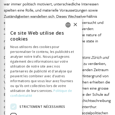
war immer politisch motiviert, unterschiedliche Interessen
spielten eine Rolle, und materielle Voraussetzungen sowie
Zuständigkeiten wandelten sich. Dieses Wechselverhältnis
einzufangen soll mit der vorliegenden Fallstudie versucht und
×
dabei die Forderung Beadies ernst genommen werden:
Ce site Web utilise des
“Historians should inquire more precisely into the nature of
FRENCH
cookies
relationships between education, markets and the state in
GERMAN
71
particular times and places.”
Nous utilisons des cookies pour
personnaliser le contenu, les publicités et
ITALIAN
Die Fülle an
analyser notre trafic. Nous partageons
Lokalstudien zur Geschichte des Kantons Zürich und
également des informations sur votre
der Stadt Winterthur
ist dabei hilfreich. Ihnen ist zu verdanken,
utilisation de notre site avec nos
dass die Schulgeschichte für den hier interessierenden Zeitraum
partenaires de publicité et d'analyse qui
72
(1789/90–1869) gut aufgearbeitet ist.
Vor dem Hintergrund von
peuvent les combiner avec d'autres
informations que vous leur avez fournies
Verfassungsänderungen und politischen Umbrüchen erhielten die
ou qu'ils ont collectées lors de votre
Volksbildung und entsprechend dazu Schulreformen eine grosse
utilisation de leurs services.
Politique de
Bedeutung, und untersucht wurde die Geschichte der Schule auf
confidentialité
73
der Ebene der Gesetzgebung.
Was für die Geschichtsschreibung
des Kantons Zürich gilt, gilt auch für die Stadt Winterthur.
STRICTEMENT NÉCESSAIRES
Detaillierte Studien zur Schulgeschichte wie zur sozialpolitischen